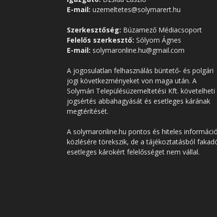
E-mail:
uzemeltetes@solymarert.hu
Szerkesztőség:
Búzamező Médiacsoport
Felelős szerkesztő:
Sólyom Ágnes
E-mail:
solymaronline.hu@gmail.com
A jogosulatlan felhasználás büntető- és polgári
jogi következményeket von maga után. A
Solymári Településüzemeltetési Kft. követelheti
jogsértés abbahagyását és esetleges kárának
megtérítését.
A solymaronline.hu pontos és hiteles informáci
közlésére törekszik, de a tájékoztatásból fakad
esetleges károkért felelősséget nem vállal.