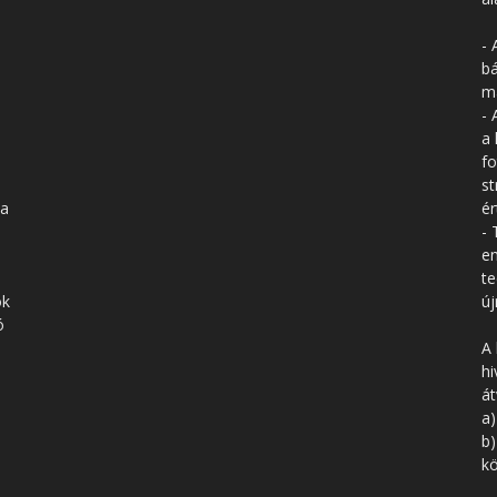
- 
bá
má
- 
a 
fo
st
 a
ér
- 
en
te
ók
új
ó
A 
hi
á
a)
b)
kö