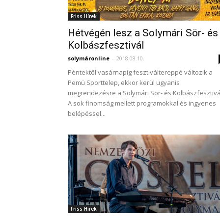
Friss Hírek
Hétvégén lesz a Solymári Sör- és
Kolbászfesztivál
solymáronline
-
2018.08.10.
Péntektől vasárnapig fesztiváltereppé változik a
Pemü Sporttelep, ekkor kerül ugyanis
megrendezésre a Solymári Sör- és Kolbászfesztivá
A sok finomság mellett programokkal és ingyenes
belépéssel...
Friss Hírek