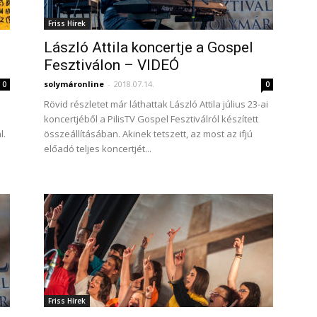
Friss Hírek
László Attila koncertje a Gospel
Fesztiválon – VIDEÓ
solymáronline
-
2018.07.14.
0
0
Rövid részletet már láthattak László Attila július 23-ai
koncertjéből a PilisTV Gospel Fesztiválról készített
l.
összeállításában. Akinek tetszett, az most az ifjú
előadó teljes koncertjét...
Friss Hírek