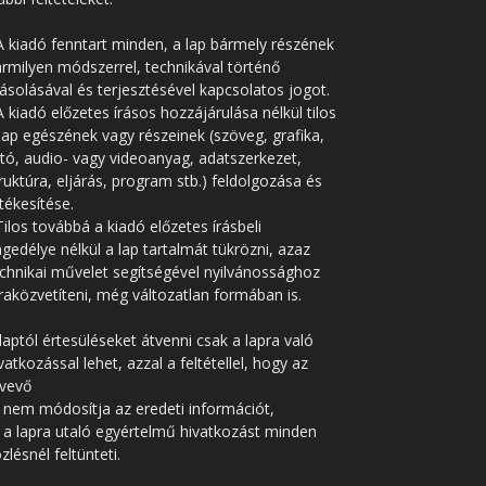
A kiadó fenntart minden, a lap bármely részének
rmilyen módszerrel, technikával történő
solásával és terjesztésével kapcsolatos jogot.
A kiadó előzetes írásos hozzájárulása nélkül tilos
lap egészének vagy részeinek (szöveg, grafika,
tó, audio- vagy videoanyag, adatszerkezet,
ruktúra, eljárás, program stb.) feldolgozása és
tékesítése.
Tilos továbbá a kiadó előzetes írásbeli
gedélye nélkül a lap tartalmát tükrözni, azaz
chnikai művelet segítségével nyilvánossághoz
raközvetíteni, még változatlan formában is.
laptól értesüléseket átvenni csak a lapra való
vatkozással lehet, azzal a feltétellel, hogy az
tvevő
 nem módosítja az eredeti információt,
 a lapra utaló egyértelmű hivatkozást minden
zlésnél feltünteti.