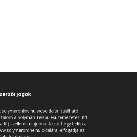
zerzői jogok
 solymaronline.hu weboldalon található
rtalom a Solymári Településüzemeltetési Kft.
iadó) szellemi tulajdona. Azzal, hogy belép a
ww.solymaronline.hu
oldalára, elfogadja az
ábbi feltételeket: