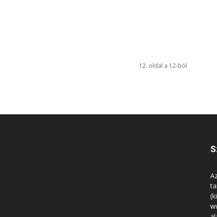
12. oldal a 12-ból
S
Az
ta
(k
w
al