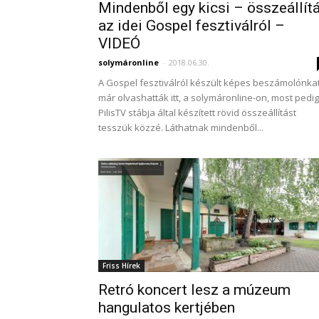
Mindenből egy kicsi – összeállít
az idei Gospel fesztiválról –
VIDEÓ
solymáronline
-
2018.06.30.
A Gospel fesztiválról készült képes beszámolónka
már olvashatták itt, a solymáronline-on, most pedig
PilisTV stábja által készített rövid összeállítást
tesszük közzé. Láthatnak mindenből...
Friss Hírek
Retró koncert lesz a múzeum
hangulatos kertjében