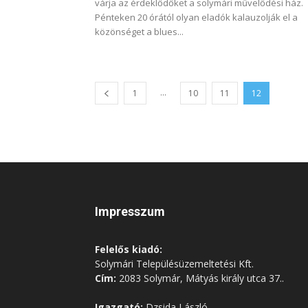
várja az érdeklődőket a solymári művelődési ház.
Pénteken 20 órától olyan eladók kalauzolják el a
közönséget a blues...
...
1
10
11
12
Impresszum
Felelős kiadó:
Solymári Településüzemeltetési Kft.
Cím:
2083 Solymár, Mátyás király utca 37..
Igazgató:
Dzsida László