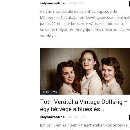
solymáronline
-
2018.06.20.
A nyári napforduló és az ehhez kapcsolódó
Múzeumok Éjszakája rendezvénysorozat alkalmáb
június 22-én este koncertre várnak mindenkit a
solymári Helytörténeti Gyűjtemény udvarára. Az es
vendége...
Friss Hírek
Tóth Verától a Vintage Dolls-ig –
egy hétvége a blues és...
solymáronline
-
2018.06.02.
Június 15-én és 16-án kihagyhatatlan koncertekkel