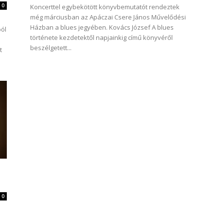
0
Koncerttel egybekötött könyvbemutatót rendeztek
még márciusban az Apáczai Csere János Művelődési
Házban a blues jegyében. Kovács József A blues
ól
története kezdetektől napjainkig című könyvéről
beszélgetett...
t
0