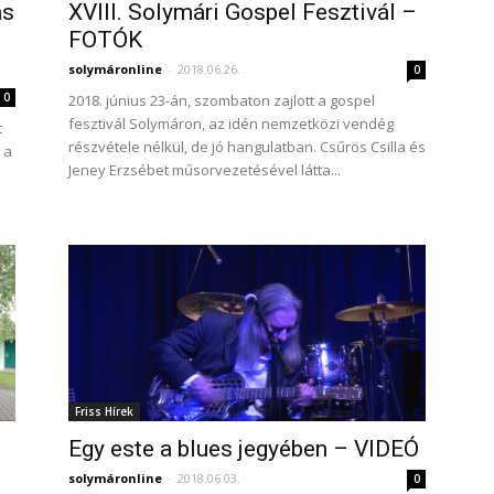
ás
XVIII. Solymári Gospel Fesztivál –
FOTÓK
solymáronline
-
2018.06.26.
0
0
2018. június 23-án, szombaton zajlott a gospel
fesztivál Solymáron, az idén nemzetközi vendég
t
részvétele nélkül, de jó hangulatban. Csűrös Csilla és
 a
Jeney Erzsébet műsorvezetésével látta...
Friss Hírek
Egy este a blues jegyében – VIDEÓ
solymáronline
-
2018.06.03.
0