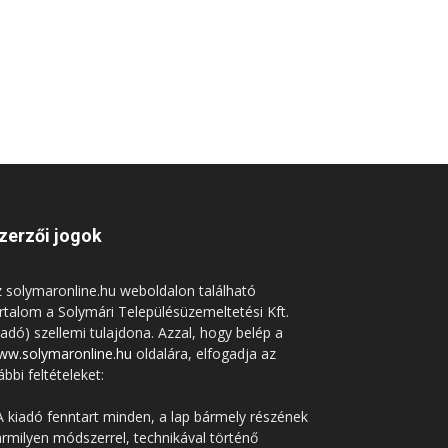
zerzői jogok
 solymaronline.hu weboldalon található
rtalom a Solymári Településüzemeltetési Kft.
iadó) szellemi tulajdona. Azzal, hogy belép a
ww.solymaronline.hu
oldalára, elfogadja az
ábbi feltételeket:
A kiadó fenntart minden, a lap bármely részének
rmilyen módszerrel, technikával történő