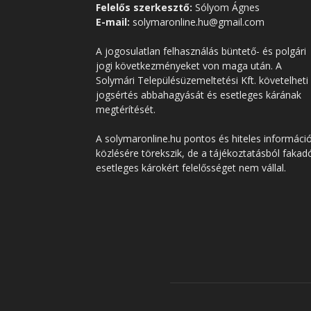
Felelős szerkesztő:
Sólyom Ágnes
E-mail:
solymaronline.hu@gmail.com
A jogosulatlan felhasználás büntető- és polgári
jogi következményeket von maga után. A
Solymári Településüzemeltetési Kft. követelheti
jogsértés abbahagyását és esetleges kárának
megtérítését.
A solymaronline.hu pontos és hiteles informáci
közlésére törekszik, de a tájékoztatásból fakad
esetleges károkért felelősséget nem vállal.