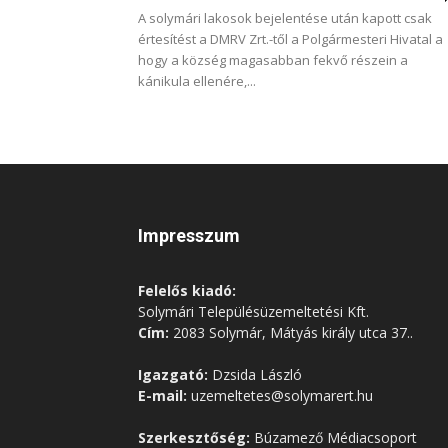
A solymári lakosok bejelentése után kapott csak
értesítést a DMRV Zrt.-től a Polgármesteri Hivatal a
hogy a község magasabban fekvő részein a
kánikula ellenére,...
Impresszum
Felelős kiadó:
Solymári Településüzemeltetési Kft.
Cím:
2083 Solymár, Mátyás király utca 37..
Igazgató:
Dzsida László
E-mail:
uzemeltetes@solymarert.hu
Szerkesztőség:
Búzamező Médiacsoport