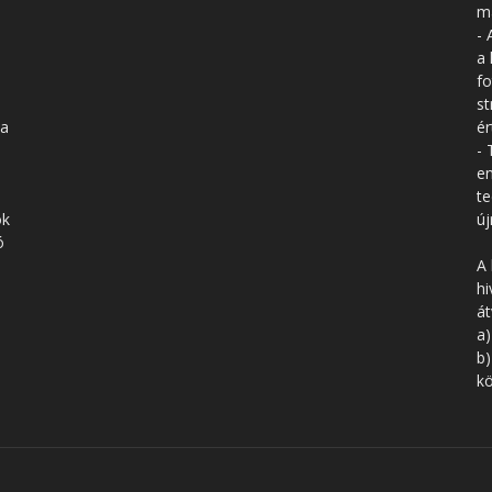
má
- 
a 
fo
st
 a
ér
- 
en
te
ók
új
ó
A 
hi
á
a)
b)
kö