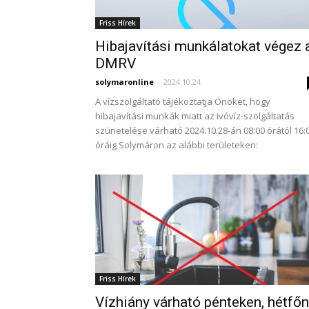
Friss Hírek
Hibajavítási munkálatokat végez 
DMRV
solymaronline
-
2024.10.24.
A vízszolgáltató tájékoztatja Önöket, hogy
hibajavítási munkák miatt az ivóvíz-szolgáltatás
szünetelése várható 2024.10.28-án 08:00 órától 16:
óráig Solymáron az alábbi területeken:
Friss Hírek
Vízhiány várható pénteken, hétfőn