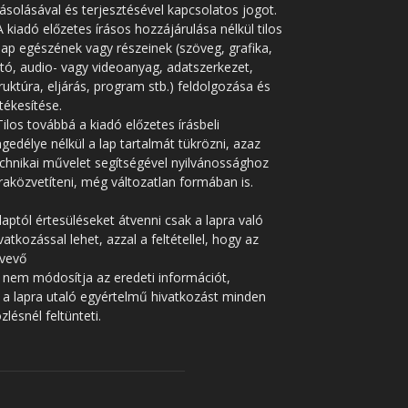
solásával és terjesztésével kapcsolatos jogot.
A kiadó előzetes írásos hozzájárulása nélkül tilos
lap egészének vagy részeinek (szöveg, grafika,
tó, audio- vagy videoanyag, adatszerkezet,
ruktúra, eljárás, program stb.) feldolgozása és
tékesítése.
Tilos továbbá a kiadó előzetes írásbeli
gedélye nélkül a lap tartalmát tükrözni, azaz
chnikai művelet segítségével nyilvánossághoz
raközvetíteni, még változatlan formában is.
laptól értesüléseket átvenni csak a lapra való
vatkozással lehet, azzal a feltétellel, hogy az
tvevő
 nem módosítja az eredeti információt,
 a lapra utaló egyértelmű hivatkozást minden
zlésnél feltünteti.