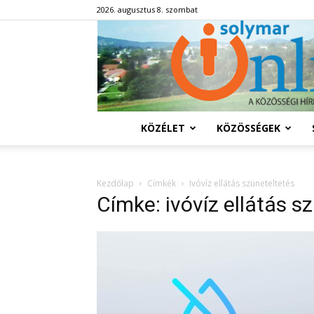
2026. augusztus 8. szombat
KÖZÉLET
KÖZÖSSÉGEK
Kezdőlap
Címkék
Ivóvíz ellátás szüneteltetés
Címke: ivóvíz ellátás s