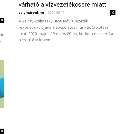
várható a vízvezetékcsere miatt
solymáronline
-
2020.05.17.
0
0
A Bajcsy-Zsilinszky utcai ivóvízvezeték
rekonstrukciójával kapcsolatos munkák (átkötés)
miatt 2020. május 19-én és 20-án, kedden és szerdán
ár
8 és 18 óra között...
–
0