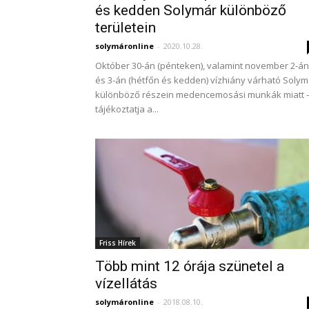
és kedden Solymár különböző
területein
solymáronline
-
2020.10.28.
Október 30-án (pénteken), valamint november 2-án
és 3-án (hétfőn és kedden) vízhiány várható Solym
különböző részein medencemosási munkák miatt 
tájékoztatja a...
Friss Hírek
Több mint 12 órája szünetel a
vízellátás
solymáronline
-
2018.08.10.