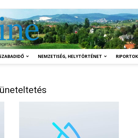
Solymár
SZABADIDŐ
NEMZETISÉG, HELYTÖRTÉNET
RIPORTOK
online
züneteltetés