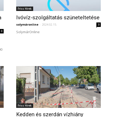
Friss Hírek
a
Ivóvíz-szolgáltatás szüneteltetése
solymáronline
-
2024.02.15.
0
0
SolymárOnline
00
Friss Hírek
Kedden és szerdán vízhiány