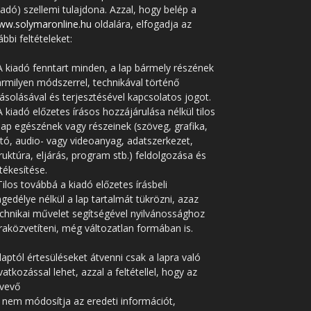
iadó) szellemi tulajdona. Azzal, hogy belép a
ww.solymaronline.hu
oldalára, elfogadja az
ábbi feltételeket:
A kiadó fenntart minden, a lap bármely részének
rmilyen módszerrel, technikával történő
solásával és terjesztésével kapcsolatos jogot.
A kiadó előzetes írásos hozzájárulása nélkül tilos
lap egészének vagy részeinek (szöveg, grafika,
tó, audio- vagy videoanyag, adatszerkezet,
ruktúra, eljárás, program stb.) feldolgozása és
tékesítése.
Tilos továbbá a kiadó előzetes írásbeli
gedélye nélkül a lap tartalmát tükrözni, azaz
chnikai művelet segítségével nyilvánossághoz
raközvetíteni, még változatlan formában is.
laptól értesüléseket átvenni csak a lapra való
vatkozással lehet, azzal a feltétellel, hogy az
tvevő
 nem módosítja az eredeti információt,