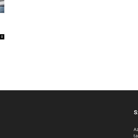
0
S
Az
ta