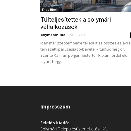
Friss Hírek
Túlteljesítettek a solymári
vállalkozások
solymáronline
-
2022.12.07.
Idén már szeptemberre teljesült az összes ez évre
tervezett iparűzésiadó-bevétel – tudtuk meg dr.
Szente Kálmán polgármestertől. Ritkán fordul elő
olyan, hogy...
Impresszum
Felelős kiadó:
Solymári Településüzemeltetési Kft.