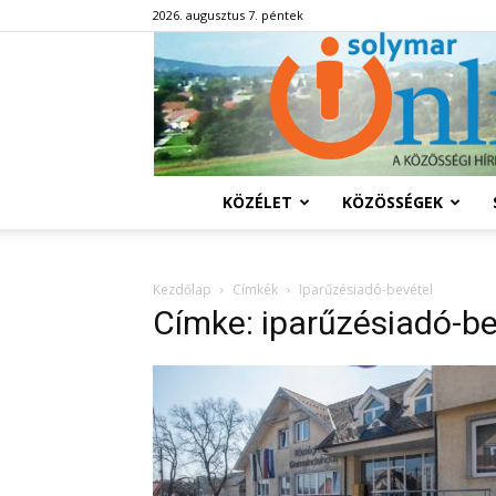
2026. augusztus 7. péntek
KÖZÉLET
KÖZÖSSÉGEK
Kezdőlap
Címkék
Iparűzésiadó-bevétel
Címke: iparűzésiadó-be