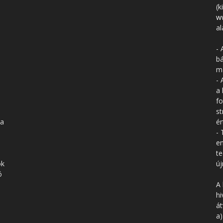
(k
w
al
- 
bá
má
- 
a 
fo
st
 a
ér
- 
en
te
ók
új
ó
A 
hi
á
a)