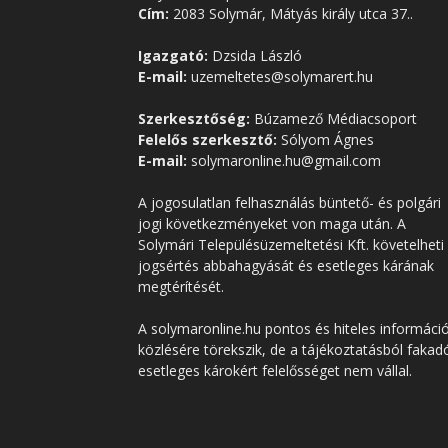
Cím:
2083 Solymár, Mátyás király utca 37..
Igazgató:
Dzsida László
E-mail:
uzemeltetes@solymarert.hu
Szerkesztőség:
Búzamező Médiacsoport
Felelős szerkesztő:
Sólyom Ágnes
E-mail:
solymaronline.hu@gmail.com
A jogosulatlan felhasználás büntető- és polgári
jogi következményeket von maga után. A
Solymári Településüzemeltetési Kft. követelheti
jogsértés abbahagyását és esetleges kárának
megtérítését.
A solymaronline.hu pontos és hiteles informáci
közlésére törekszik, de a tájékoztatásból fakad
esetleges károkért felelősséget nem vállal.