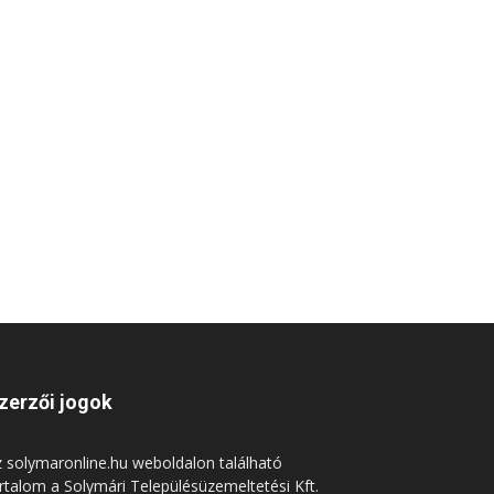
zerzői jogok
 solymaronline.hu weboldalon található
rtalom a Solymári Településüzemeltetési Kft.