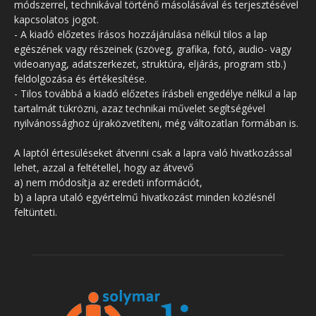
módszerrel, technikával történő másolásával és terjesztésével
kapcsolatos jogot.
- A kiadó előzetes írásos hozzájárulása nélkül tilos a lap
egészének vagy részeinek (szöveg, grafika, fotó, audio- vagy
videoanyag, adatszerkezet, struktúra, eljárás, program stb.)
feldolgozása és értékesítése.
- Tilos továbbá a kiadó előzetes írásbeli engedélye nélkül a lap
tartalmát tükrözni, azaz technikai művelet segítségével
nyilvánossághoz újraközvetíteni, még változatlan formában is.
A laptól értesüléseket átvenni csak a lapra való hivatkozással
lehet, azzal a feltétellel, hogy az átvevő
a) nem módosítja az eredeti információt,
b) a lapra utaló egyértelmű hivatkozást minden közlésnél
feltünteti.