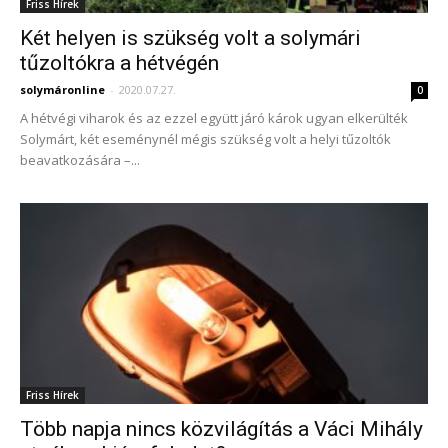
Friss Hírek
Két helyen is szükség volt a solymári
tűzoltókra a hétvégén
solymáronline
-
2020.07.27.
0
A hétvégi viharok és az ezzel együtt járó károk ugyan elkerülték
Solymárt, két eseménynél mégis szükség volt a helyi tűzoltók
beavatkozására –...
Friss Hírek
Több napja nincs közvilágítás a Váci Mihály