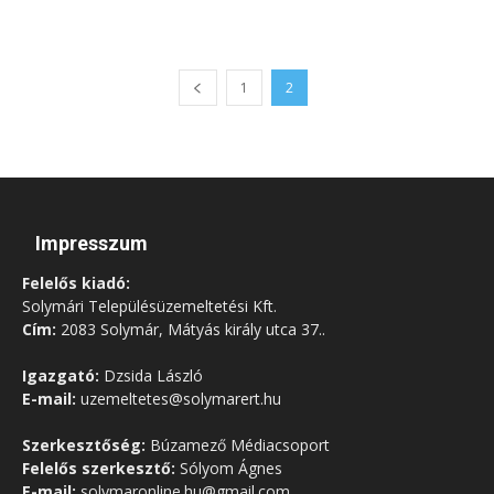
1
2
Impresszum
Felelős kiadó:
Solymári Településüzemeltetési Kft.
Cím:
2083 Solymár, Mátyás király utca 37..
Igazgató:
Dzsida László
E-mail:
uzemeltetes@solymarert.hu
Szerkesztőség:
Búzamező Médiacsoport
Felelős szerkesztő:
Sólyom Ágnes
E-mail:
solymaronline.hu@gmail.com