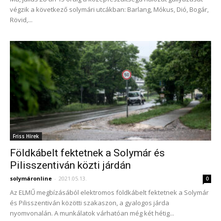
végzik a következő solymári utcákban: Barlang, Mókus, Dió, Bogár,
Rövid,...
Friss Hírek
Földkábelt fektetnek a Solymár és
Pilisszentiván közti járdán
solymáronline
-
2021.05.13.
0
Az ELMŰ megbízásából elektromos földkábelt fektetnek a Solymár
és Pilisszentiván közötti szakaszon, a gyalogos járda
nyomvonalán. A munkálatok várhatóan még két hétig...