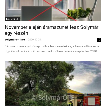
Friss Hírek
November elején áramszünet lesz Solymár
egy részén
solymáronline
-
2020.10.08.
0
Bár majdnem egy hónap múlva lesz esedékes, a home office és a
digitális oktatás korában nem árt időben felírni a naptárba: 2020....