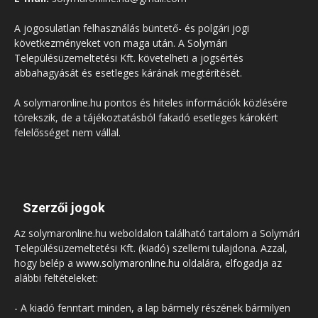
A jogosulatlan felhasználás büntető- és polgári jogi
következményeket von maga után. A Solymári
Településüzemeltetési Kft. követelheti a jogsértés
abbahagyását és esetleges kárának megtérítését.
A solymaronline.hu pontos és hiteles információk közlésére
törekszik, de a tájékoztatásból fakadó esetleges károkért
felelősséget nem vállal.
Szerzői jogok
Az solymaronline.hu weboldalon található tartalom a Solymári
Településüzemeltetési Kft. (kiadó) szellemi tulajdona. Azzal,
hogy belép a
www.solymaronline.hu
oldalára, elfogadja az
alábbi feltételeket:
- A kiadó fenntart minden, a lap bármely részének bármilyen