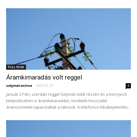
Friss Hírek
Áramkimaradás volt reggel
solymáronline
-
2021.01.27.
0
Január 27-én, szerdán reggel Solymár több részén és a környező
településeken is áramkimaradást, rövidebb-hosszabb
áramszünetet tapasztaltak a lakosok. A telefonos hibabejelentés...