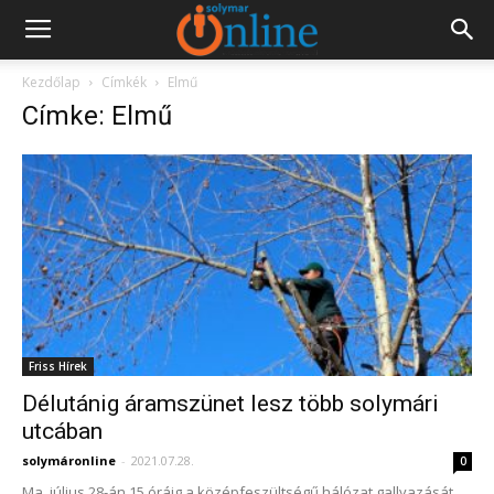
Kezdőlap
Címkék
Elmű
Címke: Elmű
Friss Hírek
Délutánig áramszünet lesz több solymári
utcában
solymáronline
-
2021.07.28.
0
Ma, július 28-án 15 óráig a középfeszültségű hálózat gallyazását