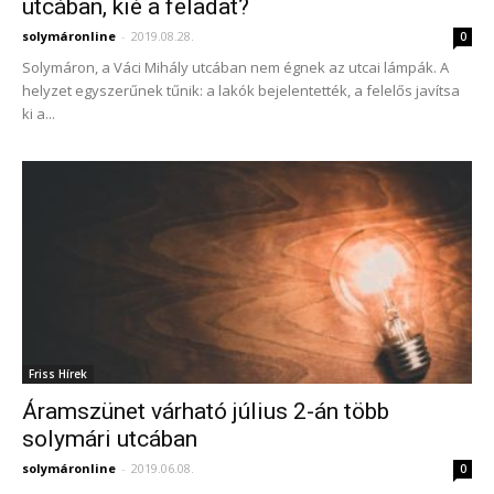
utcában, kié a feladat?
solymáronline
-
2019.08.28.
0
Solymáron, a Váci Mihály utcában nem égnek az utcai lámpák. A
helyzet egyszerűnek tűnik: a lakók bejelentették, a felelős javítsa
ki a...
Friss Hírek
Áramszünet várható július 2-án több
solymári utcában
solymáronline
-
2019.06.08.
0