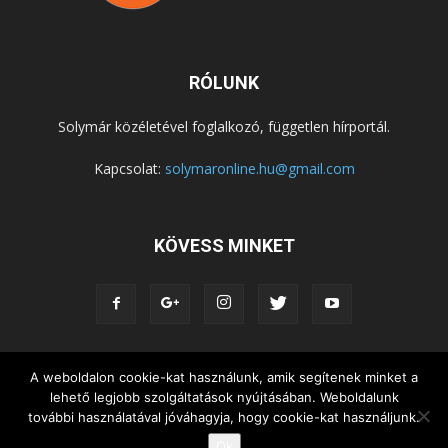
RÓLUNK
Solymár közéletével foglalkozó, független hírportál.
Kapcsolat:
solymaronline.hu@gmail.com
KÖVESS MINKET
A weboldalon cookie-kat használunk, amik segítenek minket a
KÖZÉLET
KÖZÖSSÉGEK
SZABADIDŐ
lehető legjobb szolgáltatások nyújtásában. Weboldalunk
NEMZETISÉG, HELYTÖRTÉNET
RIPORTOK
további használatával jóváhagyja, hogy cookie-kat használjunk.
KÖZÉRDEKŰ INFORMÁCIÓK
Ok