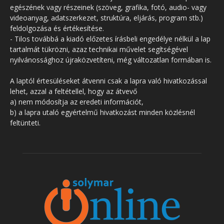
egészének vagy részeinek (szöveg, grafika, fotó, audio- vagy
videoanyag, adatszerkezet, struktúra, eljárás, program stb.)
feldolgozása és értékesítése.
- Tilos továbbá a kiadó előzetes írásbeli engedélye nélkül a lap
tartalmát tükrözni, azaz technikai művelet segítségével
nyilvánossághoz újraközvetíteni, még változatlan formában is.
A laptól értesüléseket átvenni csak a lapra való hivatkozással
lehet, azzal a feltétellel, hogy az átvevő
a) nem módosítja az eredeti információt,
b) a lapra utaló egyértelmű hivatkozást minden közlésnél
feltünteti.