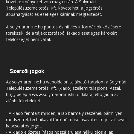
következményeket von maga után. A Solymári
Településüzemeltetési Kft. követelheti a jogsértés
abbahagyását és esetleges kárának megtérítését.
A solymaronline.hu pontos és hiteles információk közlésére
törekszik, de a tájékoztatásból fakadó esetleges károkért
felelősséget nem vállal.
Szerzői jogok
Az solymaronline.hu weboldalon található tartalom a Solymári
Településüzemeltetési Kft. (kiadó) szellemi tulajdona. Azzal,
hogy belép a
www.solymaronline.hu
oldalára, elfogadja az
alábbi feltételeket:
- A kiadó fenntart minden, a lap bármely részének bármilyen
módszerrel, technikával történő másolásával és terjesztésével
kapcsolatos jogot.
- A kiadó előzetes írásos hozzájárulása nélkül tilos a lap