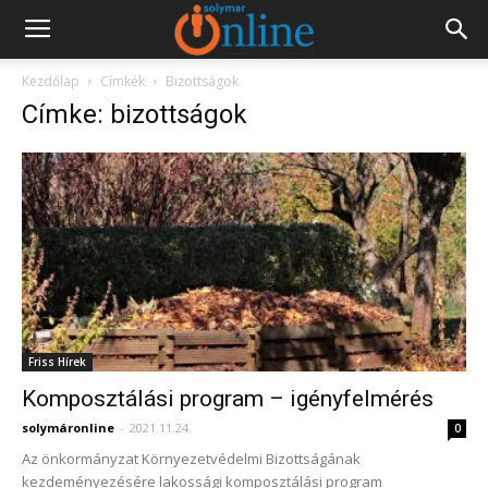
Kezdőlap
Címkék
Bizottságok
Címke: bizottságok
Friss Hírek
Komposztálási program – igényfelmérés
solymáronline
-
2021.11.24.
0
Az önkormányzat Környezetvédelmi Bizottságának
kezdeményezésére lakossági komposztálási program