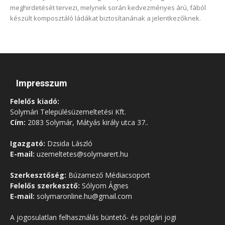
meghirdetését tervezi, melynek során kedvezményes árú, fából
készült komposztáló ládákat biztosítanának a jelentkezőknek.
Impresszum
Felelős kiadó:
Solymári Településüzemeltetési Kft.
Cím:
2083 Solymár, Mátyás király utca 37..
Igazgató:
Dzsida László
E-mail:
uzemeltetes@solymarert.hu
Szerkesztőség:
Búzamező Médiacsoport
Felelős szerkesztő:
Sólyom Ágnes
E-mail:
solymaronline.hu@gmail.com
A jogosulatlan felhasználás büntető- és polgári jogi