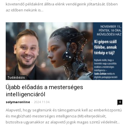
követendő példaként állítva elénk vendégeink jóltartását. Ebben
az időben nekünk is...
Tudásbázis
Újabb előadás a mesterséges
intelligenciáról
solymaronline
-
2024.11.04.
0
Alapvető, hogy segítenünk és támogatnunk kell az emberközpontú
és megbízható mesterséges intelligencia (MI) elterjedését,
biztosítva ugyanakkor az alapvető jogok magas szintű védelmét...