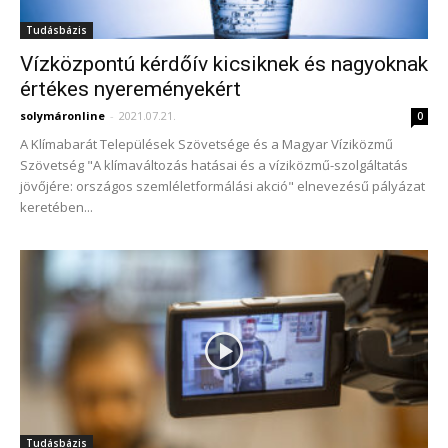
Tudásbázis
Vízközpontú kérdőív kicsiknek és nagyoknak
értékes nyereményekért
solymáronline
-
2021.07.21.
0
A Klímabarát Települések Szövetsége és a Magyar Víziközmű
Szövetség "A klímaváltozás hatásai és a víziközmű-szolgáltatás
jövőjére: országos szemléletformálási akció" elnevezésű pályázat
keretében...
Tudásbázis