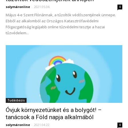
solymáronline
-
2021.05.04.
0
Május 4-e Szent Flóriánnak, a tűzoltók védőszentjének ünnepe.
Ebből az alkalomból az Országos Katasztrófavédelmi
Főigazgatóság legújabb online tűzvédelmi tesztje a hazai
tűzvédelem...
Tudásbázis
Óvjuk környezetünket és a bolygót! –
tanácsok a Föld napja alkalmából
solymáronline
-
2021.04.22.
0