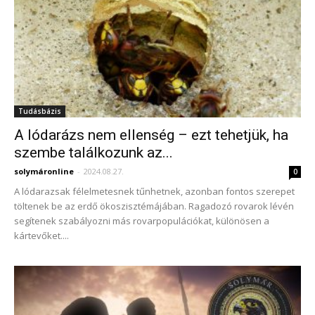
Tudásbázis
A lódarázs nem ellenség – ezt tehetjük, ha
szembe találkozunk az...
solymáronline
-
2024.08.27.
0
A lódarazsak félelmetesnek tűnhetnek, azonban fontos szerepet
töltenek be az erdő ökoszisztémájában. Ragadozó rovarok lévén
segítenek szabályozni más rovarpopulációkat, különösen a
kártevőket....