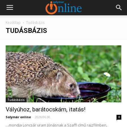
Kezdőlap
Tudásbázis
TUDÁSBÁZIS
Tudásbázis
Vályúhoz, barátocskám, itatás!
Solymár online
-
2026.06.30.
0
…mondja Loncsár uram Jónásnak a Szaffi című rajzfilmben,