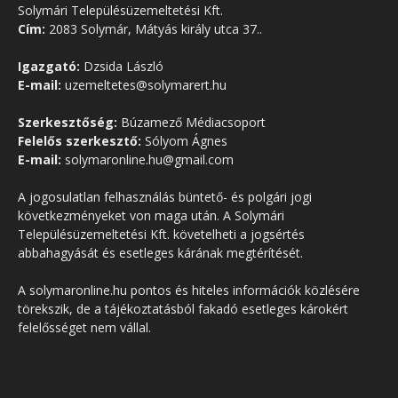
Solymári Településüzemeltetési Kft.
Cím:
2083 Solymár, Mátyás király utca 37..
Igazgató:
Dzsida László
E-mail:
uzemeltetes@solymarert.hu
Szerkesztőség:
Búzamező Médiacsoport
Felelős szerkesztő:
Sólyom Ágnes
E-mail:
solymaronline.hu@gmail.com
A jogosulatlan felhasználás büntető- és polgári jogi
következményeket von maga után. A Solymári
Településüzemeltetési Kft. követelheti a jogsértés
abbahagyását és esetleges kárának megtérítését.
A solymaronline.hu pontos és hiteles információk közlésére
törekszik, de a tájékoztatásból fakadó esetleges károkért
felelősséget nem vállal.