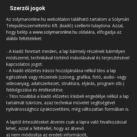
Szerzői jogok
Az solymaronline.hu weboldalon található tartalom a Solymári
Településüzemeltetési Kft. (kiadó) szellemi tulajdona. Azzal,
hogy belép a
www.solymaronline.hu
oldalára, elfogadja az
alábbi feltételeket:
- A kiadó fenntart minden, a lap bármely részének bármilyen
módszerrel, technikával történő másolásával és terjesztésével
kapcsolatos jogot.
- A kiadó előzetes írásos hozzájárulása nélkül tilos a lap
egészének vagy részeinek (szöveg, grafika, fotó, audio- vagy
videoanyag, adatszerkezet, struktúra, eljárás, program stb.)
feldolgozása és értékesítése.
- Tilos továbbá a kiadó előzetes írásbeli engedélye nélkül a lap
tartalmát tükrözni, azaz technikai művelet segítségével
nyilvánossághoz újraközvetíteni, még változatlan formában is.
A laptól értesüléseket átvenni csak a lapra való hivatkozással
lehet, azzal a feltétellel, hogy az átvevő
a) nem módosítja az eredeti információt,