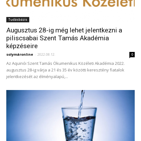
Tudásbázis
Augusztus 28-ig még lehet jelentkezni a
piliscsabai Szent Tamás Akadémia
képzéseire
solymáronline
-
2022.08.12.
0
Az Aquinói Szent Tamás Ökumenikus Közéleti Akadémia 2022.
augusztus 28-ig várja a 21 és 35 év közötti keresztény fiatalok
jelentkezését az élményalapú,...