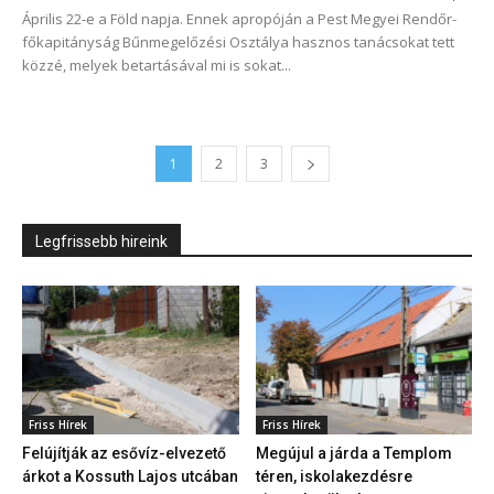
Április 22-e a Föld napja. Ennek apropóján a Pest Megyei Rendőr-
főkapitányság Bűnmegelőzési Osztálya hasznos tanácsokat tett
közzé, melyek betartásával mi is sokat...
1
2
3
Legfrissebb hireink
Friss Hírek
Friss Hírek
Felújítják az esővíz-elvezető
Megújul a járda a Templom
árkot a Kossuth Lajos utcában
téren, iskolakezdésre