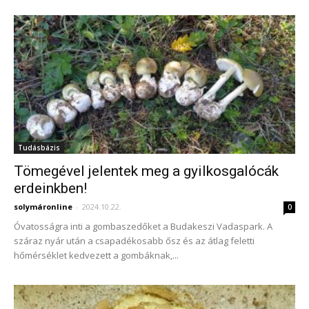
Tudásbázis
Tömegével jelentek meg a gyilkosgalócák
erdeinkben!
solymáronline
-
2024.10.22.
0
Óvatosságra inti a gombaszedőket a Budakeszi Vadaspark. A
száraz nyár után a csapadékosabb ősz és az átlag feletti
hőmérséklet kedvezett a gombáknak,...