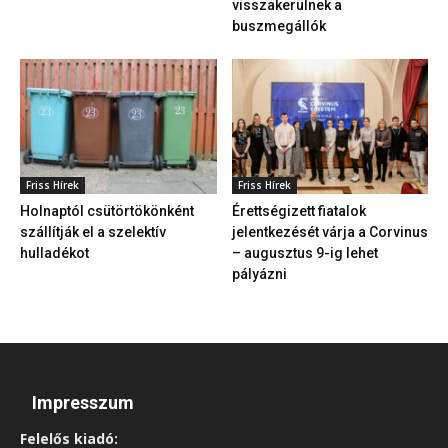
visszakerülnek a
buszmegállók
Friss Hírek
Friss Hírek
Holnaptól csütörtökönként
Érettségizett fiatalok
szállítják el a szelektív
jelentkezését várja a Corvinus
hulladékot
– augusztus 9-ig lehet
pályázni
Impresszum
Felelős kiadó: