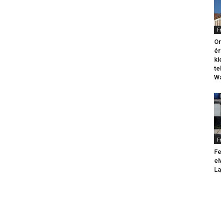
F
Or
ér
k
te
Wa
F
Fe
el
La