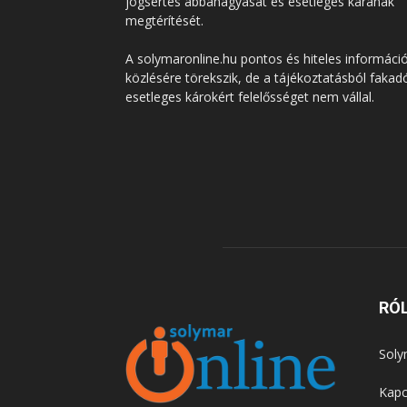
jogsértés abbahagyását és esetleges kárának
megtérítését.
A solymaronline.hu pontos és hiteles informáci
közlésére törekszik, de a tájékoztatásból fakad
esetleges károkért felelősséget nem vállal.
RÓ
Soly
Kapc