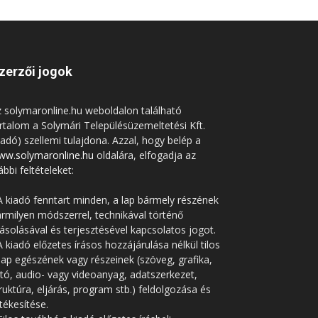
zerzői jogok
 solymaronline.hu weboldalon található
rtalom a Solymári Településüzemeltetési Kft.
iadó) szellemi tulajdona. Azzal, hogy belép a
ww.solymaronline.hu
oldalára, elfogadja az
ábbi feltételeket:
A kiadó fenntart minden, a lap bármely részének
rmilyen módszerrel, technikával történő
solásával és terjesztésével kapcsolatos jogot.
A kiadó előzetes írásos hozzájárulása nélkül tilos
lap egészének vagy részeinek (szöveg, grafika,
tó, audio- vagy videoanyag, adatszerkezet,
ruktúra, eljárás, program stb.) feldolgozása és
tékesítése.