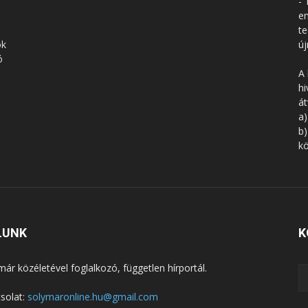
- 
en
te
ók
új
ó
A 
hi
á
a)
b)
kö
LUNK
K
már közéletével foglalkozó, független hírportál.
solat:
solymaronline.hu@gmail.com