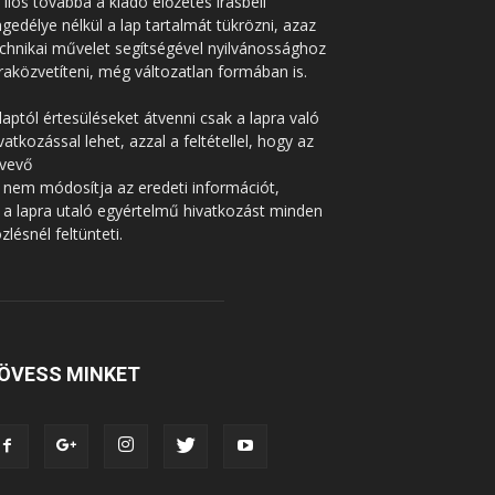
Tilos továbbá a kiadó előzetes írásbeli
gedélye nélkül a lap tartalmát tükrözni, azaz
chnikai művelet segítségével nyilvánossághoz
raközvetíteni, még változatlan formában is.
laptól értesüléseket átvenni csak a lapra való
vatkozással lehet, azzal a feltétellel, hogy az
tvevő
 nem módosítja az eredeti információt,
 a lapra utaló egyértelmű hivatkozást minden
zlésnél feltünteti.
ÖVESS MINKET