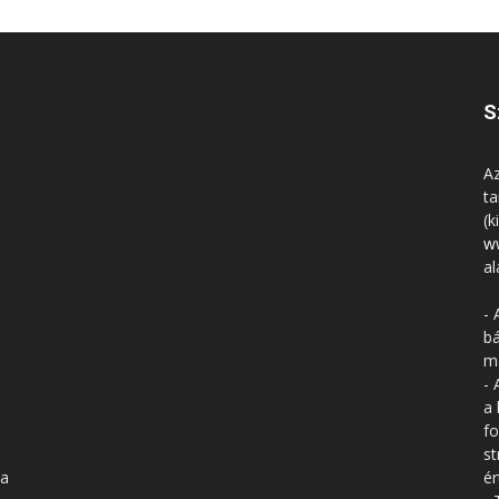
S
Az
ta
(k
w
al
- 
bá
má
- 
a 
fo
st
 a
ér