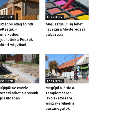
riss Hírek
Friss Hírek
szágos átlag fölötti
Augusztus 31-ig lehet
ettségik –
nevezni a Mesterecset
iemelkedően
pályázatra
ljesítettek a Fészek
ldorf végzősei
riss Hírek
Friss Hírek
lújítják az esővíz-
Megújul a járda a
vezető árkot a Kossuth
Templom téren,
jos utcában
iskolakezdésre
visszakerülnek a
buszmegállók