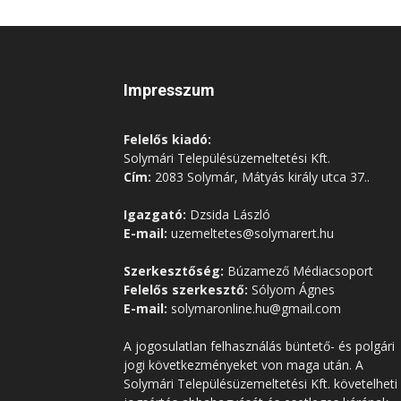
Impresszum
Felelős kiadó:
Solymári Településüzemeltetési Kft.
Cím:
2083 Solymár, Mátyás király utca 37..
Igazgató:
Dzsida László
E-mail:
uzemeltetes@solymarert.hu
Szerkesztőség:
Búzamező Médiacsoport
Felelős szerkesztő:
Sólyom Ágnes
E-mail:
solymaronline.hu@gmail.com
A jogosulatlan felhasználás büntető- és polgári
jogi következményeket von maga után. A
Solymári Településüzemeltetési Kft. követelheti