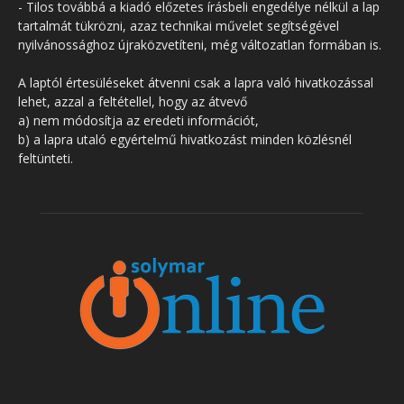
- Tilos továbbá a kiadó előzetes írásbeli engedélye nélkül a lap
tartalmát tükrözni, azaz technikai művelet segítségével
nyilvánossághoz újraközvetíteni, még változatlan formában is.
A laptól értesüléseket átvenni csak a lapra való hivatkozással
lehet, azzal a feltétellel, hogy az átvevő
a) nem módosítja az eredeti információt,
b) a lapra utaló egyértelmű hivatkozást minden közlésnél
feltünteti.