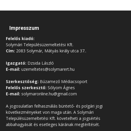
Impresszum
Felelős kiadó:
Solymári Településüzemeltetési Kft.
Cím:
2083 Solymár, Mátyás király utca 37..
Igazgató:
Dzsida László
E-mail:
uzemeltetes@solymarert.hu
Szerkesztőség:
Búzamező Médiacsoport
Felelős szerkesztő:
Sólyom Ágnes
E-mail:
solymaronline.hu@gmail.com
A jogosulatlan felhasználás büntető- és polgári jogi
következményeket von maga után. A Solymári
Településüzemeltetési Kft. követelheti a jogsértés
abbahagyását és esetleges kárának megtérítését.