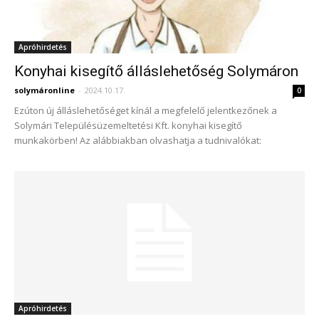
Apróhirdetés
Konyhai kisegítő álláslehetőség Solymáron
solymáronline
-
2024.10.17.
0
Ezúton új álláslehetőséget kínál a megfelelő jelentkezőnek a
Solymári Településüzemeltetési Kft. konyhai kisegítő
munkakörben! Az alábbiakban olvashatja a tudnivalókat:
Apróhirdetés