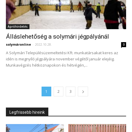
Apróhirdetés
Álláslehetőség a solymári jégpályánál
solymáronline
-
2022.10.28.
0
A Solymári Településüzemeltetési Kft. munkatársakat keres az
idén is megnyíló jégpályára november végétől január elejéig.
Munkavégzés hétköznapokon és hétvégén,...
1
2
3
Legfrissebb hireink