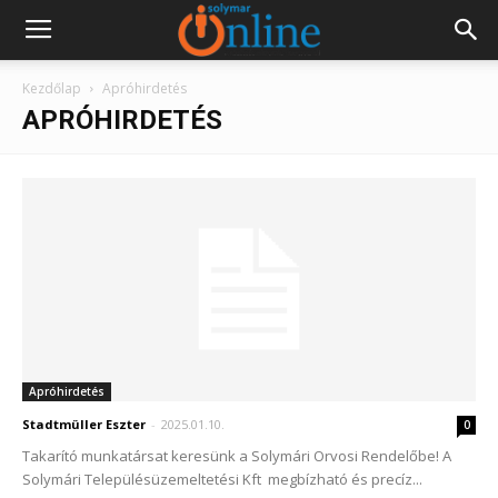
Kezdőlap
Apróhirdetés
APRÓHIRDETÉS
Apróhirdetés
Stadtmüller Eszter
-
2025.01.10.
0
Takarító munkatársat keresünk a Solymári Orvosi Rendelőbe! A
Solymári Településüzemeltetési Kft megbízható és precíz...