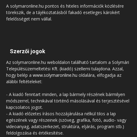
A solymaronline.hu pontos és hiteles információk közlésére
törekszik, de a tájékoztatásból fakadó esetleges károkért
felelősséget nem vállal.
Szerzői jogok
Az solymaronline.hu weboldalon található tartalom a Solymári
Településüzemeltetési Kft. (kiadó) szellemi tulajdona. Azzal,
hogy belép a
www.solymaronline.hu
oldalára, elfogadja az
alábbi feltételeket:
- A kiadó fenntart minden, a lap bármely részének bármilyen
módszerrel, technikával történő másolásával és terjesztésével
kapcsolatos jogot.
- A kiadó előzetes írásos hozzájárulása nélkül tilos a lap
egészének vagy részeinek (szöveg, grafika, fotó, audio- vagy
videoanyag, adatszerkezet, struktúra, eljárás, program stb.)
feldolgozása és értékesítése.