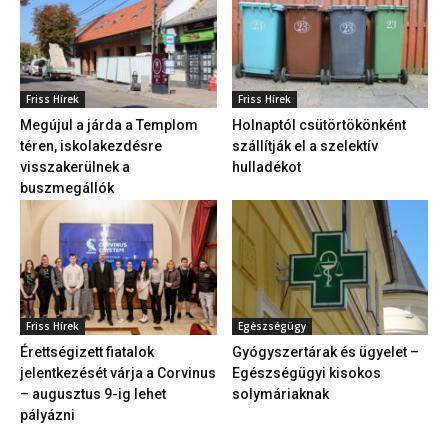
Friss Hírek
Friss Hírek
Megújul a járda a Templom
Holnaptól csütörtökönként
téren, iskolakezdésre
szállítják el a szelektív
visszakerülnek a
hulladékot
buszmegállók
Friss Hírek
Egészségügy
Érettségizett fiatalok
Gyógyszertárak és ügyelet –
jelentkezését várja a Corvinus
Egészségügyi kisokos
– augusztus 9-ig lehet
solymáriaknak
pályázni