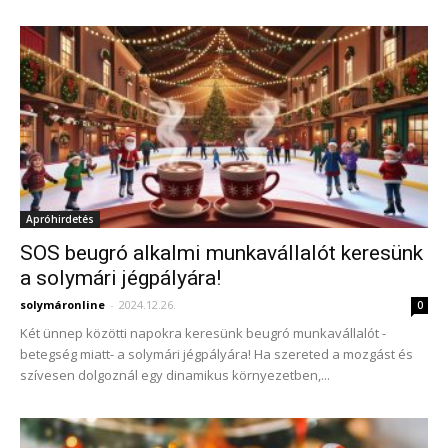
Apróhirdetés
SOS beugró alkalmi munkavállalót keresünk
a solymári jégpályára!
solymáronline
-
2024.12.26.
0
Két ünnep közötti napokra keresünk beugró munkavállalót -
betegség miatt- a solymári jégpályára! Ha szereted a mozgást és
szívesen dolgoznál egy dinamikus környezetben,...