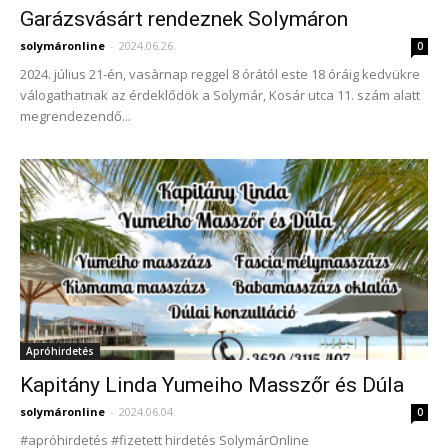
Garázsvásárt rendeznek Solymáron
solymáronline
-
2024.06.26.
0
2024. július 21-én, vasàrnap reggel 8 órától este 18 óráig kedvükre
válogathatnak az érdeklődök a Solymár, Kosár utca 11. szám alatt
megrendezendő...
Apróhirdetés
Kapitány Linda Yumeiho Masszőr és Dúla
solymáronline
-
2024.06.04.
0
#apróhirdetés #fizetett hirdetés SolymárOnline