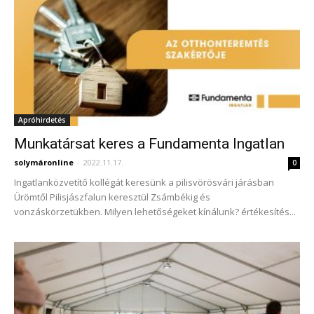
Apróhirdetés
Munkatársat keres a Fundamenta Ingatlan
solymáronline
-
2022.11.17.
0
Ingatlanközvetítő kollégát keresünk a pilisvörösvári járásban
Ürömtől Pilisjászfalun keresztül Zsámbékig és
vonzáskörzetükben. Milyen lehetőségeket kínálunk? értékesítés...