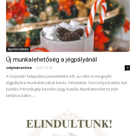
Apróhirdetés
Új munkalehetőség a jégpályánál
solymáronline
-
2024.10.30.
0
A Solymári Településüzemeltetési Kft. az idén is megnyíló
jégpályára munkatársakat keres. Feladatok:-Korcsolya kiadás-Ital
kiadás-Pénztárgép kezelés-Jegy kiadás-Munkaterület tisztán
tartása (sátor,...