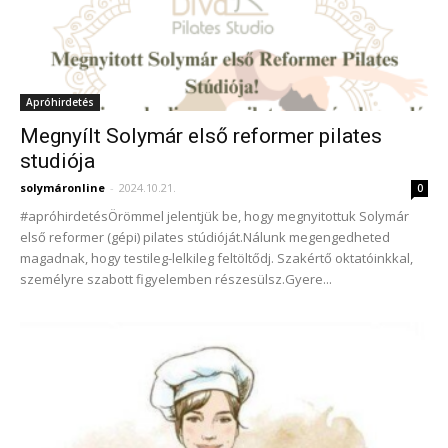
Apróhirdetés
Megnyílt Solymár első reformer pilates
studiója
solymáronline
-
2024.10.21.
0
#apróhirdetésÖrömmel jelentjük be, hogy megnyitottuk Solymár
első reformer (gépi) pilates stúdióját.Nálunk megengedheted
magadnak, hogy testileg-lelkileg feltöltődj. Szakértő oktatóinkkal,
személyre szabott figyelemben részesülsz.Gyere...