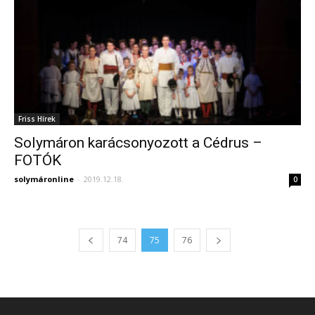
Friss Hírek
Solymáron karácsonyozott a Cédrus –
FOTÓK
solymáronline
-
2019.12.18.
0
74
75
76