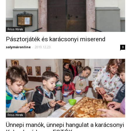
Friss Hírek
Pásztorjáték és karácsonyi miserend
solymáronline
-
2019.12.23.
0
Friss Hírek
Ünnepi manók, ünnepi hangulat a karácsonyi