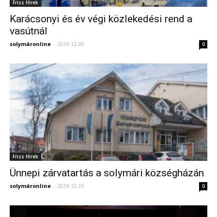
Friss Hírek
Karácsonyi és év végi közlekedési rend a
vasútnál
solymáronline
-
2019.12.20.
0
Friss Hírek
Ünnepi zárvatartás a solymári községházán
solymáronline
-
2019.12.19.
0