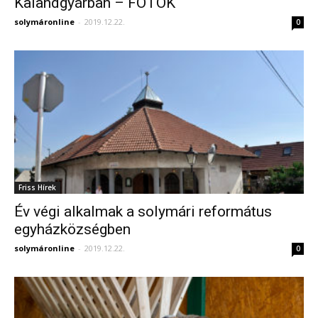
Kalandgyárban – FOTÓK
solymáronline
-
2019.12.22.
0
Friss Hírek
Év végi alkalmak a solymári református
egyházközségben
solymáronline
-
2019.12.22.
0