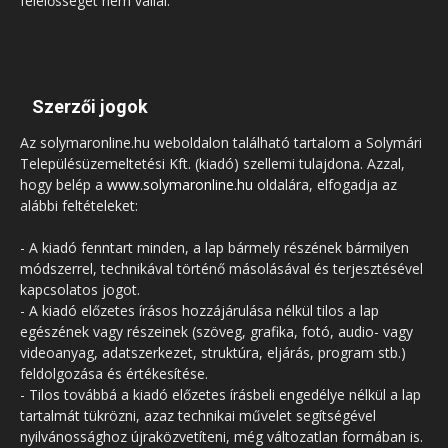
felelősséget nem vállal.
Szerzői jogok
Az solymaronline.hu weboldalon található tartalom a Solymári
Településüzemeltetési Kft. (kiadó) szellemi tulajdona. Azzal,
hogy belép a
www.solymaronline.hu
oldalára, elfogadja az
alábbi feltételeket:
- A kiadó fenntart minden, a lap bármely részének bármilyen
módszerrel, technikával történő másolásával és terjesztésével
kapcsolatos jogot.
- A kiadó előzetes írásos hozzájárulása nélkül tilos a lap
egészének vagy részeinek (szöveg, grafika, fotó, audio- vagy
videoanyag, adatszerkezet, struktúra, eljárás, program stb.)
feldolgozása és értékesítése.
- Tilos továbbá a kiadó előzetes írásbeli engedélye nélkül a lap
tartalmát tükrözni, azaz technikai művelet segítségével
nyilvánossághoz újraközvetíteni, még változatlan formában is.