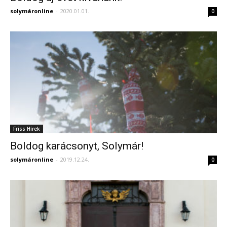
solymáronline
-
2020.01.01.
0
Friss Hírek
Boldog karácsonyt, Solymár!
solymáronline
-
2019.12.24.
0