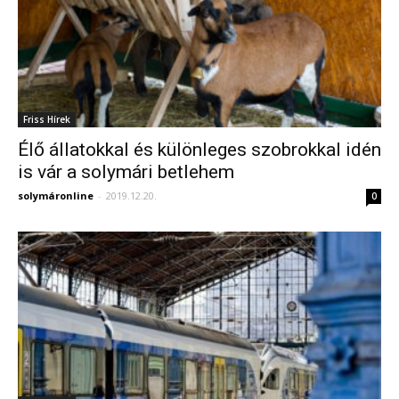
Friss Hírek
Élő állatokkal és különleges szobrokkal idén
is vár a solymári betlehem
solymáronline
-
2019.12.20.
0