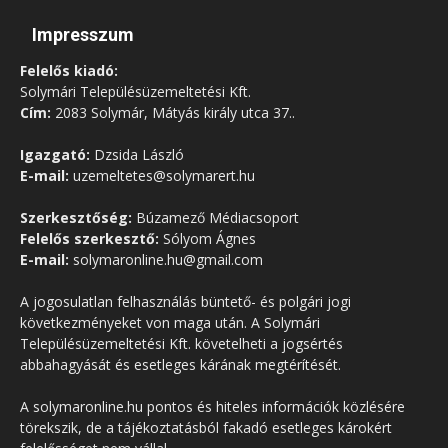
Impresszum
Felelős kiadó:
Solymári Településüzemeltetési Kft.
Cím:
2083 Solymár, Mátyás király utca 37..
Igazgató:
Dzsida László
E-mail:
uzemeltetes@solymarert.hu
Szerkesztőség:
Búzamező Médiacsoport
Felelős szerkesztő:
Sólyom Ágnes
E-mail:
solymaronline.hu@gmail.com
A jogosulatlan felhasználás büntető- és polgári jogi
következményeket von maga után. A Solymári
Településüzemeltetési Kft. követelheti a jogsértés
abbahagyását és esetleges kárának megtérítését.
A solymaronline.hu pontos és hiteles információk közlésére
törekszik, de a tájékoztatásból fakadó esetleges károkért