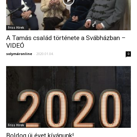
Friss Hírek
A Tamás család története a Svábházban –
VIDEÓ
solymáronline
-
2020.01.04.
0
Friss Hírek
Boldog új évet kívánunk!