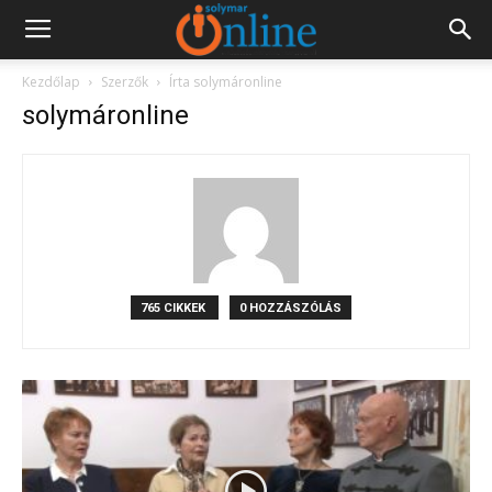
Kezdőlap
Szerzők
Írta solymáronline
solymáronline
765 CIKKEK
0 HOZZÁSZÓLÁS