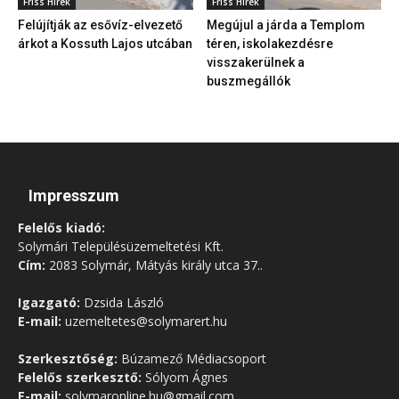
Friss Hírek
Friss Hírek
Felújítják az esővíz-elvezető
Megújul a járda a Templom
árkot a Kossuth Lajos utcában
téren, iskolakezdésre
visszakerülnek a
buszmegállók
Impresszum
Felelős kiadó:
Solymári Településüzemeltetési Kft.
Cím:
2083 Solymár, Mátyás király utca 37..
Igazgató:
Dzsida László
E-mail:
uzemeltetes@solymarert.hu
Szerkesztőség:
Búzamező Médiacsoport
Felelős szerkesztő:
Sólyom Ágnes
E-mail:
solymaronline.hu@gmail.com