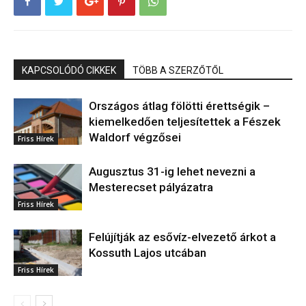
KAPCSOLÓDÓ CIKKEK
TÖBB A SZERZŐTŐL
Országos átlag fölötti érettségik –
kiemelkedően teljesítettek a Fészek
Waldorf végzősei
Friss Hírek
Augusztus 31-ig lehet nevezni a
Mesterecset pályázatra
Friss Hírek
Felújítják az esővíz-elvezető árkot a
Kossuth Lajos utcában
Friss Hírek