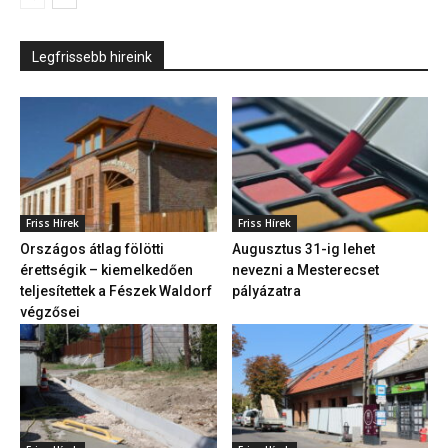
Legfrissebb hireink
Friss Hírek
Friss Hírek
Országos átlag fölötti
Augusztus 31-ig lehet
érettségik – kiemelkedően
nevezni a Mesterecset
teljesítettek a Fészek Waldorf
pályázatra
végzősei