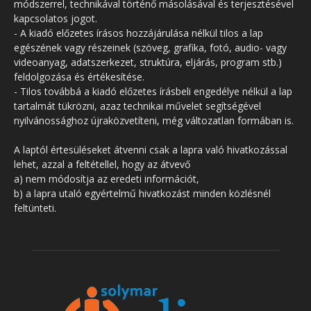
módszerrel, technikával történő másolásával és terjesztésével
kapcsolatos jogot.
- A kiadó előzetes írásos hozzájárulása nélkül tilos a lap
egészének vagy részeinek (szöveg, grafika, fotó, audio- vagy
videoanyag, adatszerkezet, struktúra, eljárás, program stb.)
feldolgozása és értékesítése.
- Tilos továbbá a kiadó előzetes írásbeli engedélye nélkül a lap
tartalmát tükrözni, azaz technikai művelet segítségével
nyilvánossághoz újraközvetíteni, még változatlan formában is.
A laptól értesüléseket átvenni csak a lapra való hivatkozással
lehet, azzal a feltétellel, hogy az átvevő
a) nem módosítja az eredeti információt,
b) a lapra utaló egyértelmű hivatkozást minden közlésnél
feltünteti.