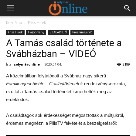
Kezdőlap
Friss Hírek
Friss Hírek
Hagyomány
SZABADIDŐ
Programajánló
A Tamás család története a
Svábházban – VIDEÓ
Írta:
solymáronline
-
2020.01.04.
2189
A közelmúltban folytatódott a Svábház nagy sikerű
Familiengeschichte – Családtörténetek
rendezvénysorozata,
ezúttal a Tamás család történetét ismerhették meg az
érdeklődők.
A családtagok sok érdekességet megosztottak a múltjukról,
érdemes megnézni a PilisTV felvételét a beszélgetésről: