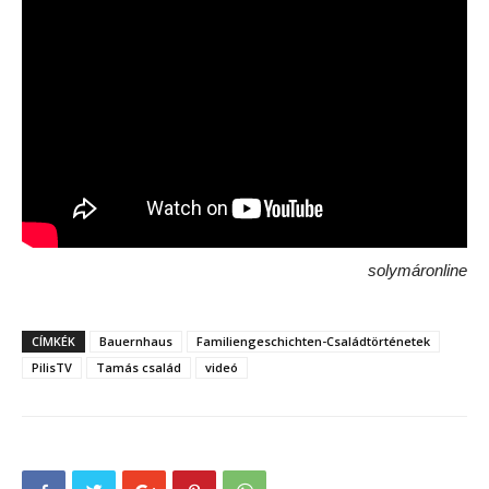
solymáronline
CÍMKÉK
Bauernhaus
Familiengeschichten-Családtörténetek
PilisTV
Tamás család
videó