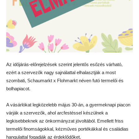
Az időjárás-előrejelzések szerint jelentős esőzés várható,
ezért a szervezők nagy sajnálattal elhalasztják a most
szombati, Schaumarkt x Flohmarkt néven futó termelői és
bolhapiacot.
A vásárlókat legközelebb május 30-án, a gyermeknapi piacon
várják a szervezők, ahol arcfestéssel készülnek a
legkisebbeknek az önkormányzat jóvoltából. Emellett friss
termelői finomságokkal, kézműves portékákkal és családias
hangulattal fogadják az érdeklődőket.