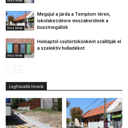
Friss Hírek
Megújul a járda a Templom téren,
iskolakezdésre visszakerülnek a
buszmegállók
Friss Hírek
Holnaptól csütörtökönként szállítják el
a szelektív hulladékot
Friss Hírek
Legfrissebb hireink