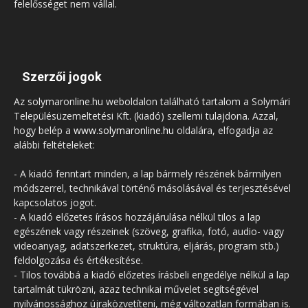
felelősséget nem vállal.
Szerzői jogok
Az solymaronline.hu weboldalon található tartalom a Solymári
Településüzemeltetési Kft. (kiadó) szellemi tulajdona. Azzal,
hogy belép a
www.solymaronline.hu
oldalára, elfogadja az
alábbi feltételeket:
- A kiadó fenntart minden, a lap bármely részének bármilyen
módszerrel, technikával történő másolásával és terjesztésével
kapcsolatos jogot.
- A kiadó előzetes írásos hozzájárulása nélkül tilos a lap
egészének vagy részeinek (szöveg, grafika, fotó, audio- vagy
videoanyag, adatszerkezet, struktúra, eljárás, program stb.)
feldolgozása és értékesítése.
- Tilos továbbá a kiadó előzetes írásbeli engedélye nélkül a lap
tartalmát tükrözni, azaz technikai művelet segítségével
nyilvánossághoz újraközvetíteni, még változatlan formában is.