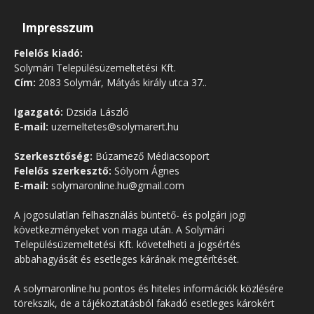
Impresszum
Felelős kiadó:
Solymári Településüzemeltetési Kft.
Cím:
2083 Solymár, Mátyás király utca 37..
Igazgató:
Dzsida László
E-mail:
uzemeltetes@solymarert.hu
Szerkesztőség:
Búzamező Médiacsoport
Felelős szerkesztő:
Sólyom Ágnes
E-mail:
solymaronline.hu@gmail.com
A jogosulatlan felhasználás büntető- és polgári jogi
következményeket von maga után. A Solymári
Településüzemeltetési Kft. követelheti a jogsértés
abbahagyását és esetleges kárának megtérítését.
A solymaronline.hu pontos és hiteles információk közlésére
törekszik, de a tájékoztatásból fakadó esetleges károkért