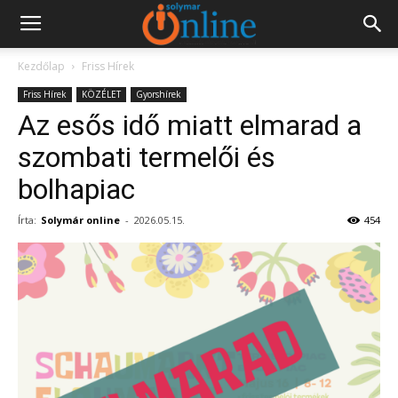
Kezdőlap
Friss Hírek
Friss Hírek
KÖZÉLET
Gyorshírek
Az esős idő miatt elmarad a
szombati termelői és
bolhapiac
Írta:
Solymár online
-
2026.05.15.
454