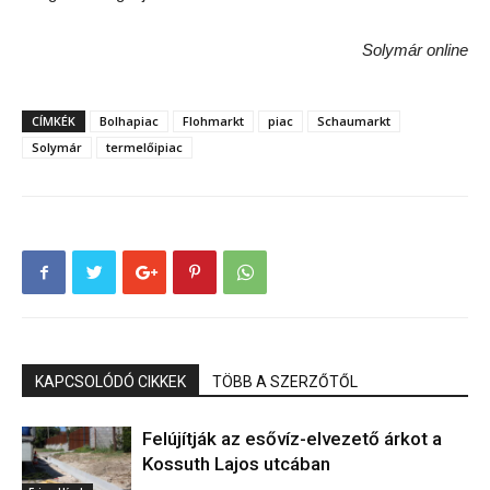
Solymár online
CÍMKÉK
Bolhapiac
Flohmarkt
piac
Schaumarkt
Solymár
termelőipiac
KAPCSOLÓDÓ CIKKEK
TÖBB A SZERZŐTŐL
Felújítják az esővíz-elvezető árkot a
Kossuth Lajos utcában