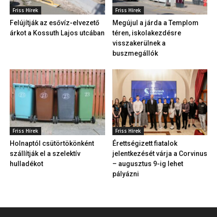
Friss Hírek
Friss Hírek
Felújítják az esővíz-elvezető
Megújul a járda a Templom
árkot a Kossuth Lajos utcában
téren, iskolakezdésre
visszakerülnek a
buszmegállók
Friss Hírek
Friss Hírek
Holnaptól csütörtökönként
Érettségizett fiatalok
szállítják el a szelektív
jelentkezését várja a Corvinus
hulladékot
– augusztus 9-ig lehet
pályázni