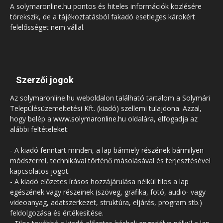
A solymaronline.hu pontos és hiteles információk közlésére
törekszik, de a tájékoztatásból fakadó esetleges károkért
felelősséget nem vállal.
Szerzői jogok
Az solymaronline.hu weboldalon található tartalom a Solymári
Településüzemeltetési Kft. (kiadó) szellemi tulajdona. Azzal,
hogy belép a
www.solymaronline.hu
oldalára, elfogadja az
alábbi feltételeket:
- A kiadó fenntart minden, a lap bármely részének bármilyen
módszerrel, technikával történő másolásával és terjesztésével
kapcsolatos jogot.
- A kiadó előzetes írásos hozzájárulása nélkül tilos a lap
egészének vagy részeinek (szöveg, grafika, fotó, audio- vagy
videoanyag, adatszerkezet, struktúra, eljárás, program stb.)
feldolgozása és értékesítése.