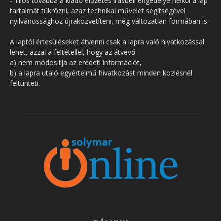
- Tilos továbbá a kiadó előzetes írásbeli engedélye nélkül a lap
tartalmát tükrözni, azaz technikai művelet segítségével
nyilvánossághoz újraközvetíteni, még változatlan formában is.
A laptól értesüléseket átvenni csak a lapra való hivatkozással
lehet, azzal a feltétellel, hogy az átvevő
a) nem módosítja az eredeti információt,
b) a lapra utaló egyértelmű hivatkozást minden közlésnél
feltünteti.