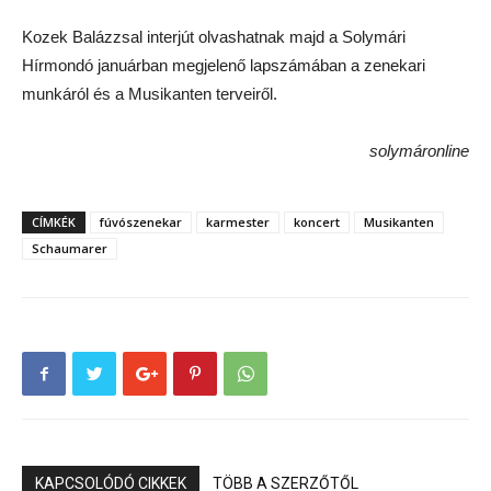
Kozek Balázzsal interjút olvashatnak majd a Solymári
Hírmondó januárban megjelenő lapszámában a zenekari
munkáról és a Musikanten terveiről.
solymáronline
CÍMKÉK
fúvószenekar
karmester
koncert
Musikanten
Schaumarer
KAPCSOLÓDÓ CIKKEK
TÖBB A SZERZŐTŐL