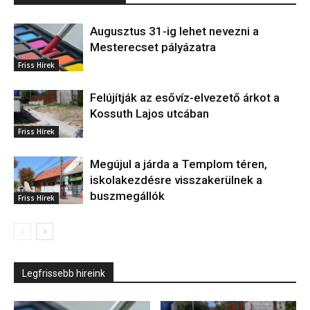
Augusztus 31-ig lehet nevezni a
Mesterecset pályázatra
Friss Hírek
Felújítják az esővíz-elvezető árkot a
Kossuth Lajos utcában
Friss Hírek
Megújul a járda a Templom téren,
iskolakezdésre visszakerülnek a
buszmegállók
Friss Hírek
Legfrissebb hireink