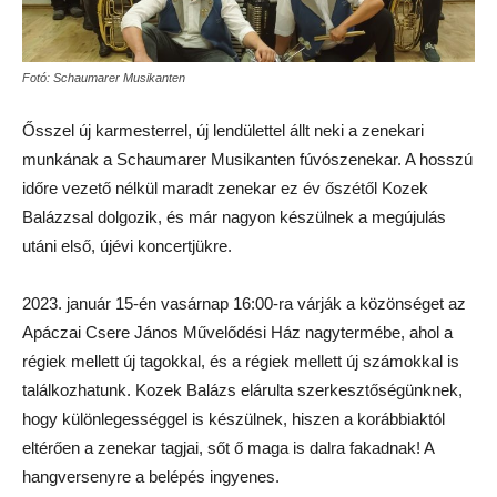
Fotó: Schaumarer Musikanten
Ősszel új karmesterrel, új lendülettel állt neki a zenekari
munkának a Schaumarer Musikanten fúvószenekar. A hosszú
időre vezető nélkül maradt zenekar ez év őszétől Kozek
Balázzsal dolgozik, és már nagyon készülnek a megújulás
utáni első, újévi koncertjükre.
2023. január 15-én vasárnap 16:00-ra várják a közönséget az
Apáczai Csere János Művelődési Ház nagytermébe, ahol a
régiek mellett új tagokkal, és a régiek mellett új számokkal is
találkozhatunk. Kozek Balázs elárulta szerkesztőségünknek,
hogy különlegességgel is készülnek, hiszen a korábbiaktól
eltérően a zenekar tagjai, sőt ő maga is dalra fakadnak! A
hangversenyre a belépés ingyenes.