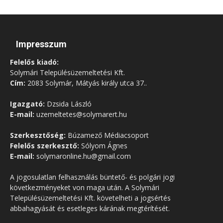
Impresszum
Felelős kiadó:
Solymári Településüzemeltetési Kft.
Cím:
2083 Solymár, Mátyás király utca 37..
Igazgató:
Dzsida László
E-mail:
uzemeltetes@solymarert.hu
Szerkesztőség:
Búzamező Médiacsoport
Felelős szerkesztő:
Sólyom Ágnes
E-mail:
solymaronline.hu@gmail.com
A jogosulatlan felhasználás büntető- és polgári jogi
következményeket von maga után. A Solymári
Településüzemeltetési Kft. követelheti a jogsértés
abbahagyását és esetleges kárának megtérítését.