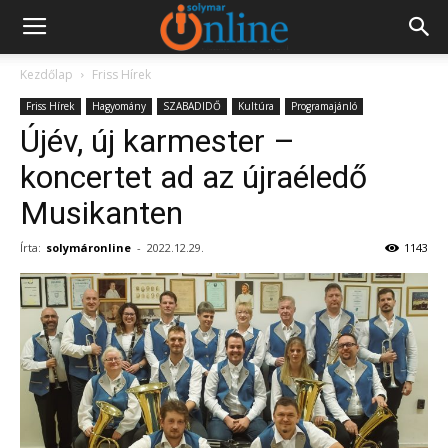
Kezdőlap
Friss Hírek
Friss Hírek
Hagyomány
SZABADIDŐ
Kultúra
Programajánló
Újév, új karmester –
koncertet ad az újraéledő
Musikanten
Írta:
solymáronline
-
2022.12.29.
1143