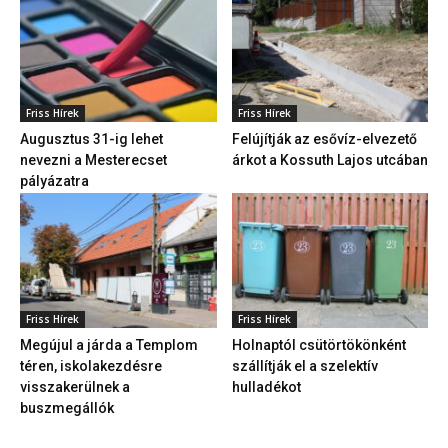
Friss Hírek
Friss Hírek
Augusztus 31-ig lehet
Felújítják az esővíz-elvezető
nevezni a Mesterecset
árkot a Kossuth Lajos utcában
pályázatra
Friss Hírek
Friss Hírek
Megújul a járda a Templom
Holnaptól csütörtökönként
téren, iskolakezdésre
szállítják el a szelektív
visszakerülnek a
hulladékot
buszmegállók