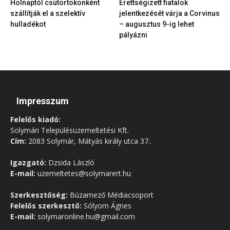
Holnaptól csütörtökönként
Érettségizett fiatalok
szállítják el a szelektív
jelentkezését várja a Corvinus
hulladékot
– augusztus 9-ig lehet
pályázni
Impresszum
Felelős kiadó:
Solymári Településüzemeltetési Kft.
Cím:
2083 Solymár, Mátyás király utca 37..
Igazgató:
Dzsida László
E-mail:
uzemeltetes@solymarert.hu
Szerkesztőség:
Búzamező Médiacsoport
Felelős szerkesztő:
Sólyom Ágnes
E-mail:
solymaronline.hu@gmail.com