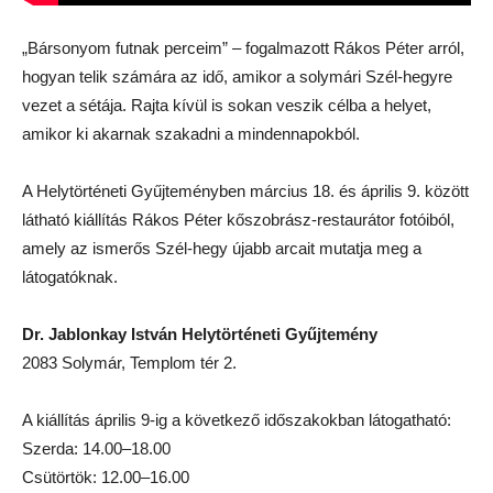
„Bársonyom futnak perceim” – fogalmazott Rákos Péter arról,
hogyan telik számára az idő, amikor a solymári Szél-hegyre
vezet a sétája. Rajta kívül is sokan veszik célba a helyet,
amikor ki akarnak szakadni a mindennapokból.
A Helytörténeti Gyűjteményben március 18. és április 9. között
látható kiállítás Rákos Péter kőszobrász-restaurátor fotóiból,
amely az ismerős Szél-hegy újabb arcait mutatja meg a
látogatóknak.
Dr. Jablonkay István Helytörténeti Gyűjtemény
2083 Solymár, Templom tér 2.
A kiállítás április 9-ig a következő időszakokban látogatható:
Szerda: 14.00–18.00
Csütörtök: 12.00–16.00