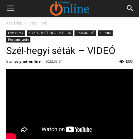
Kezdőlap
Friss Hírek
Friss Hírek
KÖZÉRDEKŰ INFORMÁCIÓK
SZABADIDŐ
Kultúra
Programajánló
Szél-hegyi séták – VIDEÓ
Írta:
solymáronline
-
2022.03.24.
1333