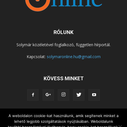
RÓLUNK
Solymár közéletével foglalkozó, független hírportál.
Kapcsolat:
solymaronline.hu@gmail.com
KÖVESS MINKET
A weboldalon cookie-kat használunk, amik segítenek minket a
KÖZÉLET
KÖZÖSSÉGEK
SZABADIDŐ
lehető legjobb szolgáltatások nyújtásában. Weboldalunk
NEMZETISÉG, HELYTÖRTÉNET
RIPORTOK