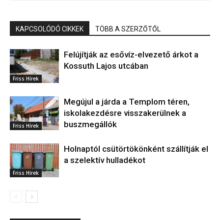
KAPCSOLÓDÓ CIKKEK
TÖBB A SZERZŐTŐL
Felújítják az esővíz-elvezető árkot a
Kossuth Lajos utcában
Friss Hírek
Megújul a járda a Templom téren,
iskolakezdésre visszakerülnek a
buszmegállók
Friss Hírek
Holnaptól csütörtökönként szállítják el
a szelektív hulladékot
Friss Hírek