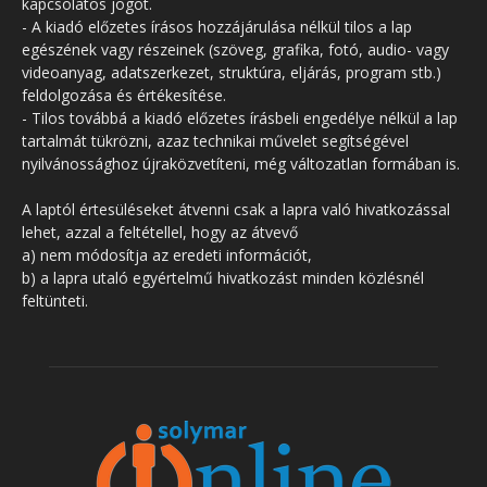
kapcsolatos jogot.
- A kiadó előzetes írásos hozzájárulása nélkül tilos a lap
egészének vagy részeinek (szöveg, grafika, fotó, audio- vagy
videoanyag, adatszerkezet, struktúra, eljárás, program stb.)
feldolgozása és értékesítése.
- Tilos továbbá a kiadó előzetes írásbeli engedélye nélkül a lap
tartalmát tükrözni, azaz technikai művelet segítségével
nyilvánossághoz újraközvetíteni, még változatlan formában is.
A laptól értesüléseket átvenni csak a lapra való hivatkozással
lehet, azzal a feltétellel, hogy az átvevő
a) nem módosítja az eredeti információt,
b) a lapra utaló egyértelmű hivatkozást minden közlésnél
feltünteti.