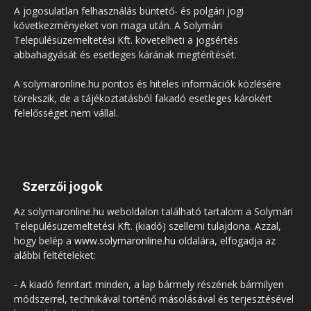
A jogosulatlan felhasználás büntető- és polgári jogi
következményeket von maga után. A Solymári
Településüzemeltetési Kft. követelheti a jogsértés
abbahagyását és esetleges kárának megtérítését.
A solymaronline.hu pontos és hiteles információk közlésére
törekszik, de a tájékoztatásból fakadó esetleges károkért
felelősséget nem vállal.
Szerzői jogok
Az solymaronline.hu weboldalon található tartalom a Solymári
Településüzemeltetési Kft. (kiadó) szellemi tulajdona. Azzal,
hogy belép a
www.solymaronline.hu
oldalára, elfogadja az
alábbi feltételeket:
- A kiadó fenntart minden, a lap bármely részének bármilyen
módszerrel, technikával történő másolásával és terjesztésével