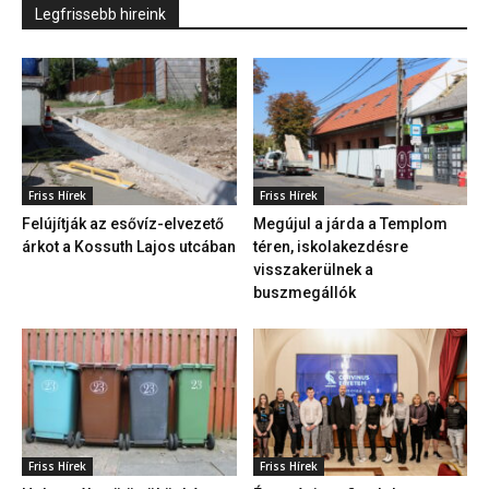
Legfrissebb hireink
Friss Hírek
Friss Hírek
Felújítják az esővíz-elvezető
Megújul a járda a Templom
árkot a Kossuth Lajos utcában
téren, iskolakezdésre
visszakerülnek a
buszmegállók
Friss Hírek
Friss Hírek