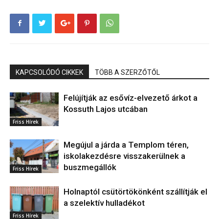
KAPCSOLÓDÓ CIKKEK
TÖBB A SZERZŐTŐL
Felújítják az esővíz-elvezető árkot a
Kossuth Lajos utcában
Friss Hírek
Megújul a járda a Templom téren,
iskolakezdésre visszakerülnek a
buszmegállók
Friss Hírek
Holnaptól csütörtökönként szállítják el
a szelektív hulladékot
Friss Hírek