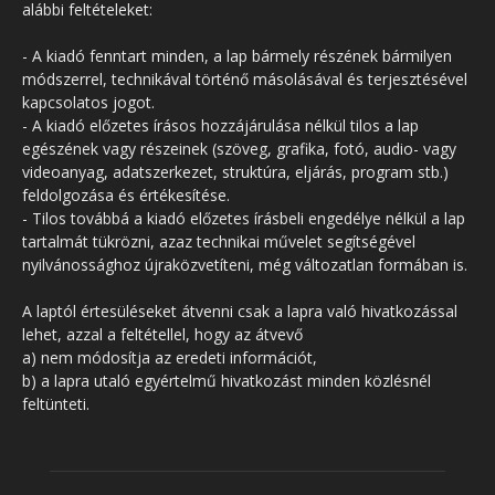
alábbi feltételeket:
- A kiadó fenntart minden, a lap bármely részének bármilyen
módszerrel, technikával történő másolásával és terjesztésével
kapcsolatos jogot.
- A kiadó előzetes írásos hozzájárulása nélkül tilos a lap
egészének vagy részeinek (szöveg, grafika, fotó, audio- vagy
videoanyag, adatszerkezet, struktúra, eljárás, program stb.)
feldolgozása és értékesítése.
- Tilos továbbá a kiadó előzetes írásbeli engedélye nélkül a lap
tartalmát tükrözni, azaz technikai művelet segítségével
nyilvánossághoz újraközvetíteni, még változatlan formában is.
A laptól értesüléseket átvenni csak a lapra való hivatkozással
lehet, azzal a feltétellel, hogy az átvevő
a) nem módosítja az eredeti információt,
b) a lapra utaló egyértelmű hivatkozást minden közlésnél
feltünteti.