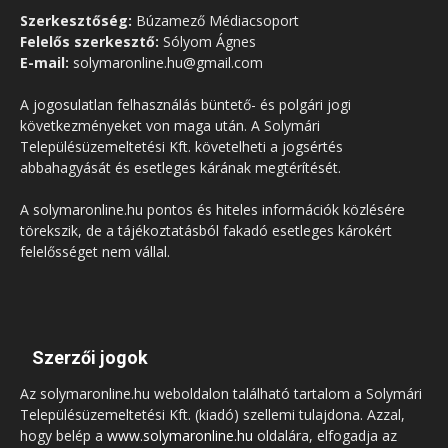
Szerkesztőség:
Búzamező Médiacsoport
Felelős szerkesztő:
Sólyom Ágnes
E-mail:
solymaronline.hu@gmail.com
A jogosulatlan felhasználás büntető- és polgári jogi
következményeket von maga után. A Solymári
Településüzemeltetési Kft. követelheti a jogsértés
abbahagyását és esetleges kárának megtérítését.
A solymaronline.hu pontos és hiteles információk közlésére
törekszik, de a tájékoztatásból fakadó esetleges károkért
felelősséget nem vállal.
Szerzői jogok
Az solymaronline.hu weboldalon található tartalom a Solymári
Településüzemeltetési Kft. (kiadó) szellemi tulajdona. Azzal,
hogy belép a
www.solymaronline.hu
oldalára, elfogadja az