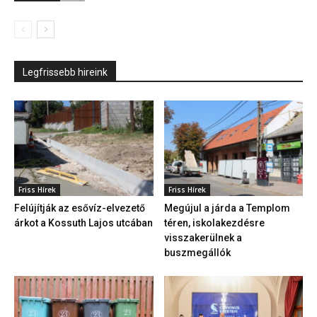
Legfrissebb hireink
Friss Hírek
Friss Hírek
Felújítják az esővíz-elvezető
Megújul a járda a Templom
árkot a Kossuth Lajos utcában
téren, iskolakezdésre
visszakerülnek a
buszmegállók