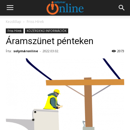
Kezdőlap
Friss Hírek
Friss Hírek
KÖZÉRDEKŰ INFORMÁCIÓK
Áramszünet pénteken
Írta:
solymáronline
-
2022.03.02.
2073