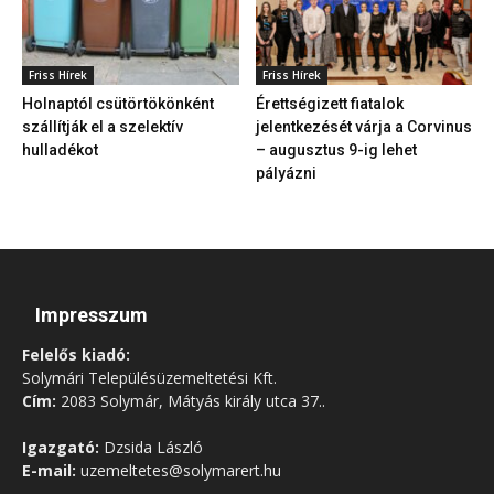
Friss Hírek
Friss Hírek
Holnaptól csütörtökönként
Érettségizett fiatalok
szállítják el a szelektív
jelentkezését várja a Corvinus
hulladékot
– augusztus 9-ig lehet
pályázni
Impresszum
Felelős kiadó:
Solymári Településüzemeltetési Kft.
Cím:
2083 Solymár, Mátyás király utca 37..
Igazgató:
Dzsida László
E-mail:
uzemeltetes@solymarert.hu