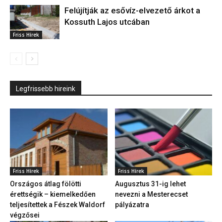
Felújítják az esővíz-elvezető árkot a
Kossuth Lajos utcában
Friss Hírek
Legfrissebb hireink
Friss Hírek
Friss Hírek
Országos átlag fölötti
Augusztus 31-ig lehet
érettségik – kiemelkedően
nevezni a Mesterecset
teljesítettek a Fészek Waldorf
pályázatra
végzősei