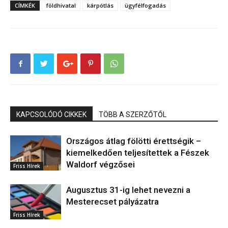
CÍMKÉK
földhivatal
kárpótlás
ügyfélfogadás
KAPCSOLÓDÓ CIKKEK
TÖBB A SZERZŐTŐL
Országos átlag fölötti érettségik –
kiemelkedően teljesítettek a Fészek
Waldorf végzősei
Friss Hírek
Augusztus 31-ig lehet nevezni a
Mesterecset pályázatra
Friss Hírek