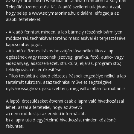
Az solymaronline.hu weboldalon található tartalom a Solymári
Településüzemeltetési Kft. (kiadó) szellemi tulajdona. Azzal,
hogy belép a
www.solymaronline.hu
oldalára, elfogadja az
alábbi feltételeket:
- A kiadó fenntart minden, a lap bármely részének bármilyen
módszerrel, technikával történő másolásával és terjesztésével
kapcsolatos jogot.
- A kiadó előzetes írásos hozzájárulása nélkül tilos a lap
egészének vagy részeinek (szöveg, grafika, fotó, audio- vagy
videoanyag, adatszerkezet, struktúra, eljárás, program stb.)
feldolgozása és értékesítése.
- Tilos továbbá a kiadó előzetes írásbeli engedélye nélkül a lap
tartalmát tükrözni, azaz technikai művelet segítségével
nyilvánossághoz újraközvetíteni, még változatlan formában is.
A laptól értesüléseket átvenni csak a lapra való hivatkozással
lehet, azzal a feltétellel, hogy az átvevő
a) nem módosítja az eredeti információt,
b) a lapra utaló egyértelmű hivatkozást minden közlésnél
feltünteti.