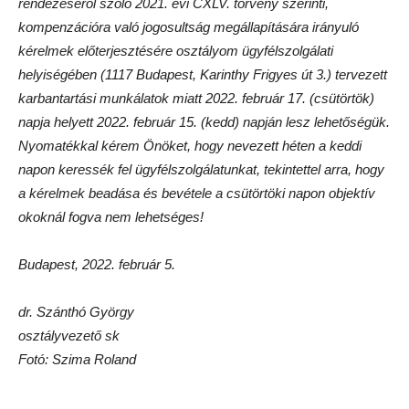
rendezéséről szóló 2021. évi CXLV. törvény szerinti,
kompenzációra való jogosultság megállapítására irányuló
kérelmek előterjesztésére osztályom ügyfélszolgálati
helyiségében (1117 Budapest, Karinthy Frigyes út 3.) tervezett
karbantartási munkálatok miatt 2022. február 17. (csütörtök)
napja helyett 2022. február 15. (kedd) napján lesz lehetőségük.
Nyomatékkal kérem Önöket, hogy nevezett héten a keddi
napon keressék fel ügyfélszolgálatunkat, tekintettel arra, hogy
a kérelmek beadása és bevétele a csütörtöki napon objektív
okoknál fogva nem lehetséges!
Budapest, 2022. február 5.
dr. Szánthó György
osztályvezető sk
Fotó: Szima Roland