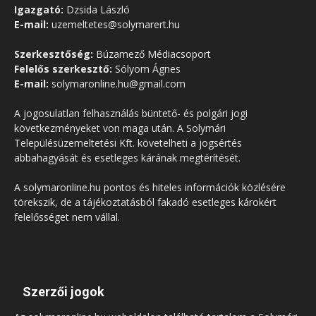
Igazgató:
Dzsida László
E-mail:
uzemeltetes@solymarert.hu
Szerkesztőség:
Búzamező Médiacsoport
Felelős szerkesztő:
Sólyom Ágnes
E-mail:
solymaronline.hu@gmail.com
A jogosulatlan felhasználás büntető- és polgári jogi
következményeket von maga után. A Solymári
Településüzemeltetési Kft. követelheti a jogsértés
abbahagyását és esetleges kárának megtérítését.
A solymaronline.hu pontos és hiteles információk közlésére
törekszik, de a tájékoztatásból fakadó esetleges károkért
felelősséget nem vállal.
Szerzői jogok