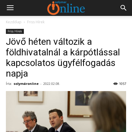
Kezdőlap
Friss Hírek
Friss Hírek
Jövő héten változik a
földhivatalnál a kárpótlással
kapcsolatos ügyfélfogadás
napja
Írta:
solymáronline
-
2022.02.08.
1057