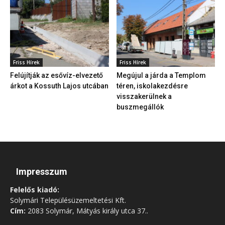
Friss Hírek
Friss Hírek
Felújítják az esővíz-elvezető
Megújul a járda a Templom
árkot a Kossuth Lajos utcában
téren, iskolakezdésre
visszakerülnek a
buszmegállók
Impresszum
Felelős kiadó:
Solymári Településüzemeltetési Kft.
Cím:
2083 Solymár, Mátyás király utca 37..