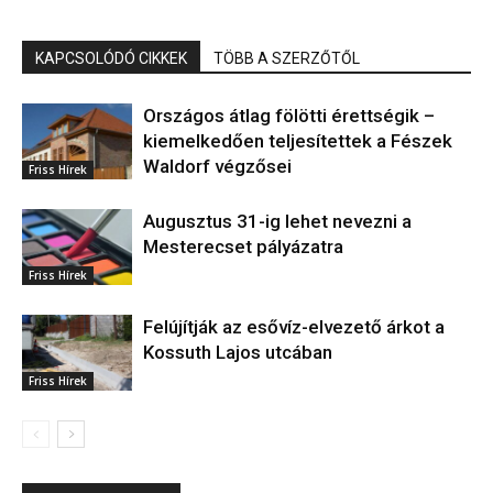
KAPCSOLÓDÓ CIKKEK
TÖBB A SZERZŐTŐL
Országos átlag fölötti érettségik –
kiemelkedően teljesítettek a Fészek
Waldorf végzősei
Friss Hírek
Augusztus 31-ig lehet nevezni a
Mesterecset pályázatra
Friss Hírek
Felújítják az esővíz-elvezető árkot a
Kossuth Lajos utcában
Friss Hírek