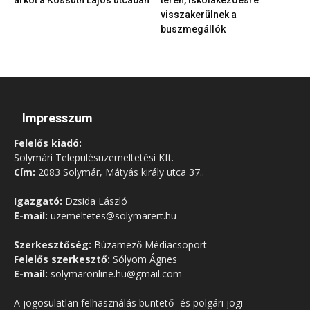
visszakerülnek a
buszmegállók
Impresszum
Felelős kiadó:
Solymári Településüzemeltetési Kft.
Cím:
2083 Solymár, Mátyás király utca 37..
Igazgató:
Dzsida László
E-mail:
uzemeltetes@solymarert.hu
Szerkesztőség:
Búzamező Médiacsoport
Felelős szerkesztő:
Sólyom Ágnes
E-mail:
solymaronline.hu@gmail.com
A jogosulatlan felhasználás büntető- és polgári jogi