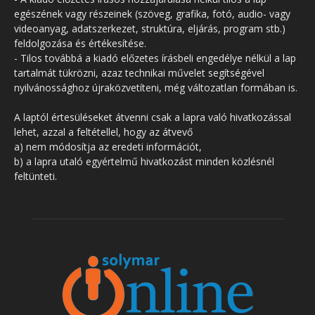
egészének vagy részeinek (szöveg, grafika, fotó, audio- vagy
videoanyag, adatszerkezet, struktúra, eljárás, program stb.)
feldolgozása és értékesítése.
- Tilos továbbá a kiadó előzetes írásbeli engedélye nélkül a lap
tartalmát tükrözni, azaz technikai művelet segítségével
nyilvánossághoz újraközvetíteni, még változatlan formában is.
A laptól értesüléseket átvenni csak a lapra való hivatkozással
lehet, azzal a feltétellel, hogy az átvevő
a) nem módosítja az eredeti információt,
b) a lapra utaló egyértelmű hivatkozást minden közlésnél
feltünteti.