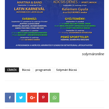
solymáronline
CÍMKÉK
Búcsú
programok
Solymári Búcsú