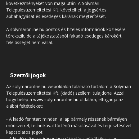
következményeket von maga után. A Solymári
Településüzemeltetési Kft. követelheti a jogsértés
abbahagyását és esetleges kárának megtérítését.
A solymaronline.hu pontos és hiteles információk közlésére
törekszik, de a tájékoztatásból fakadó esetleges károkért
felelősséget nem vállal.
Szerzői jogok
Az solymaronline.hu weboldalon található tartalom a Solymári
Településüzemeltetési Kft. (kiadó) szellemi tulajdona. Azzal,
hogy belép a
www.solymaronline.hu
oldalára, elfogadja az
alábbi feltételeket:
- A kiadó fenntart minden, a lap bármely részének bármilyen
módszerrel, technikával történő másolásával és terjesztésével
kapcsolatos jogot.
- A kiadó előzetes írásos hozzájárulása nélkül tilos a lap