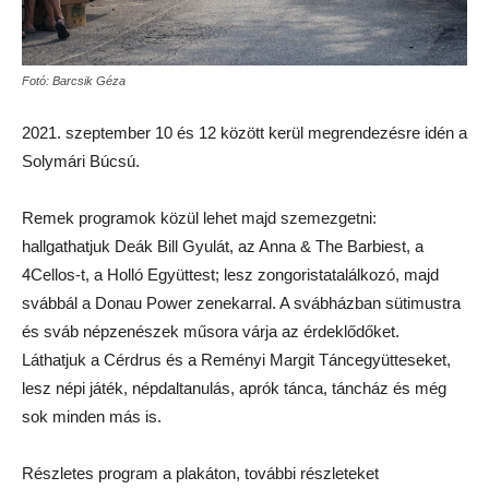
Fotó: Barcsik Géza
2021. szeptember 10 és 12 között kerül megrendezésre idén a
Solymári Búcsú.
Remek programok közül lehet majd szemezgetni:
hallgathatjuk Deák Bill Gyulát, az Anna & The Barbiest, a
4Cellos-t, a Holló Együttest; lesz zongoristatalálkozó, majd
svábbál a Donau Power zenekarral. A svábházban sütimustra
és sváb népzenészek műsora várja az érdeklődőket.
Láthatjuk a Cérdrus és a Reményi Margit Táncegyütteseket,
lesz népi játék, népdaltanulás, aprók tánca, táncház és még
sok minden más is.
Részletes program a plakáton, további részleteket