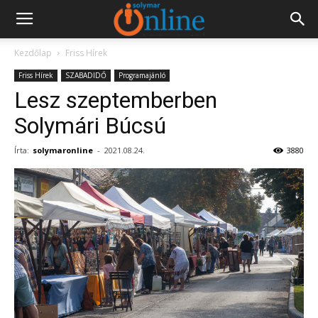
Kezdőlap
Friss Hírek
Friss Hírek
SZABADIDŐ
Programajánló
Lesz szeptemberben
Solymári Búcsú
Írta:
solymaronline
-
2021.08.24.
3880