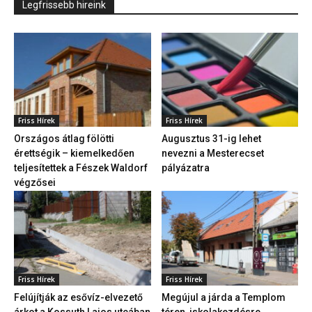
Legfrissebb hireink
Friss Hírek
Friss Hírek
Országos átlag fölötti
Augusztus 31-ig lehet
érettségik – kiemelkedően
nevezni a Mesterecset
teljesítettek a Fészek Waldorf
pályázatra
végzősei
Friss Hírek
Friss Hírek
Felújítják az esővíz-elvezető
Megújul a járda a Templom
árkot a Kossuth Lajos utcában
téren, iskolakezdésre