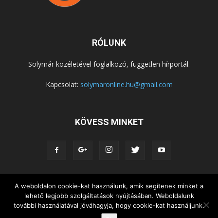
RÓLUNK
Solymár közéletével foglalkozó, független hírportál.
Kapcsolat:
solymaronline.hu@gmail.com
KÖVESS MINKET
KÖZÉLET
KÖZÖSSÉGEK
SZABADIDŐ
A weboldalon cookie-kat használunk, amik segítenek minket a
lehető legjobb szolgáltatások nyújtásában. Weboldalunk
NEMZETISÉG, HELYTÖRTÉNET
RIPORTOK
további használatával jóváhagyja, hogy cookie-kat használjunk.
KÖZÉRDEKŰ INFORMÁCIÓK