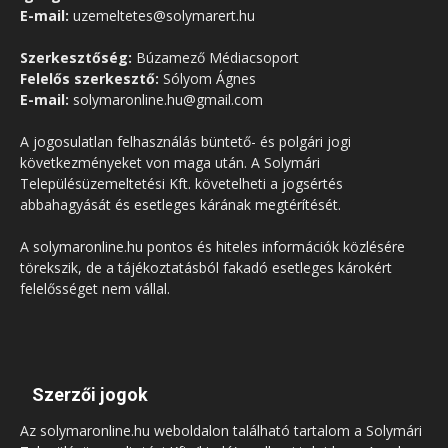
E-mail:
uzemeltetes@solymarert.hu
Szerkesztőség:
Búzamező Médiacsoport
Felelős szerkesztő:
Sólyom Ágnes
E-mail:
solymaronline.hu@gmail.com
A jogosulatlan felhasználás büntető- és polgári jogi
következményeket von maga után. A Solymári
Településüzemeltetési Kft. követelheti a jogsértés
abbahagyását és esetleges kárának megtérítését.
A solymaronline.hu pontos és hiteles információk közlésére
törekszik, de a tájékoztatásból fakadó esetleges károkért
felelősséget nem vállal.
Szerzői jogok
Az solymaronline.hu weboldalon található tartalom a Solymári