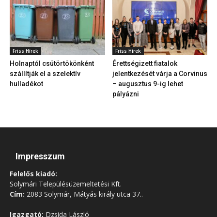
Friss Hírek
Friss Hírek
Holnaptól csütörtökönként
Érettségizett fiatalok
szállítják el a szelektív
jelentkezését várja a Corvinus
hulladékot
– augusztus 9-ig lehet
pályázni
Impresszum
Felelős kiadó:
Solymári Településüzemeltetési Kft.
Cím:
2083 Solymár, Mátyás király utca 37..
Igazgató:
Dzsida László