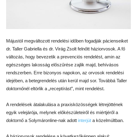
Májustól megváltozott rendelési időben fogadják pácienseiket
dr. Taller Gabriella és dr. Virág Zsolt felnőtt háziorvosok. A fő
változás, hogy bevezetik a prevenciós rendelést, amin az
egészséges lakosság előszűrése zajlik majd, behívásos
rendszerben. Erre bizonyos napokon, az orvosok rendelési
idejében, a betegrendelés után kerül majd sor. Továbbá Taller
doktornőnél eltörlik a „receptírást”, mint rendelést.
A rendelések átalakulása a praxisközösségek létrejöttének
egyik velejárója, melynek előkészületeiről és miértjéről a
doktornő a Solymáronline-nak adott
interjút
a közelmúltban.
A háziorvosok rendelése a következőképpen alakul: