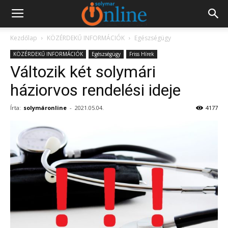
Kezdőlap
KÖZÉRDEKŰ INFORMÁCIÓK
Egészségügy
KÖZÉRDEKŰ INFORMÁCIÓK
Egészségügy
Friss Hírek
Változik két solymári
háziorvos rendelési ideje
Írta:
solymáronline
-
2021.05.04.
4177