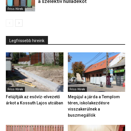
a szelektív hulladékot
Friss Hírek
Legfrissebb hireink
Friss Hírek
Friss Hírek
Felújítják az esővíz-elvezető
Megújul a járda a Templom
árkot a Kossuth Lajos utcában
téren, iskolakezdésre
visszakerülnek a
buszmegállók