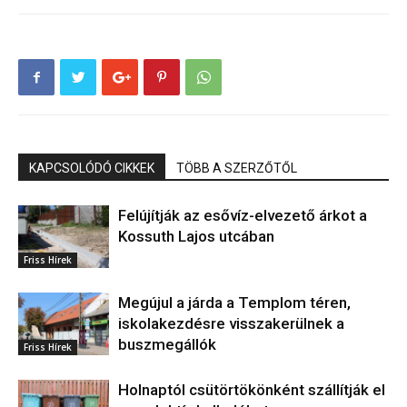
KAPCSOLÓDÓ CIKKEK
TÖBB A SZERZŐTŐL
Felújítják az esővíz-elvezető árkot a
Kossuth Lajos utcában
Friss Hírek
Megújul a járda a Templom téren,
iskolakezdésre visszakerülnek a
buszmegállók
Friss Hírek
Holnaptól csütörtökönként szállítják el