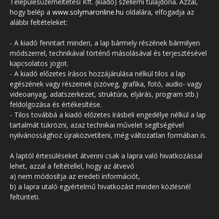
Településüzemeltetési Kft. (kiadó) szellemi tulajdona. Azzal,
hogy belép a
www.solymaronline.hu
oldalára, elfogadja az
alábbi feltételeket:
- A kiadó fenntart minden, a lap bármely részének bármilyen
módszerrel, technikával történő másolásával és terjesztésével
kapcsolatos jogot.
- A kiadó előzetes írásos hozzájárulása nélkül tilos a lap
egészének vagy részeinek (szöveg, grafika, fotó, audio- vagy
videoanyag, adatszerkezet, struktúra, eljárás, program stb.)
feldolgozása és értékesítése.
- Tilos továbbá a kiadó előzetes írásbeli engedélye nélkül a lap
tartalmát tükrözni, azaz technikai művelet segítségével
nyilvánossághoz újraközvetíteni, még változatlan formában is.
A laptól értesüléseket átvenni csak a lapra való hivatkozással
lehet, azzal a feltétellel, hogy az átvevő
a) nem módosítja az eredeti információt,
b) a lapra utaló egyértelmű hivatkozást minden közlésnél
feltünteti.