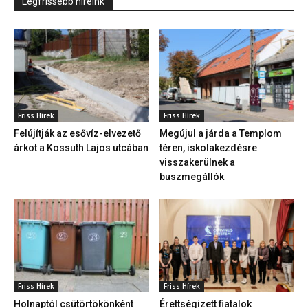
Legfrissebb hireink
Friss Hírek
Friss Hírek
Felújítják az esővíz-elvezető
Megújul a járda a Templom
árkot a Kossuth Lajos utcában
téren, iskolakezdésre
visszakerülnek a
buszmegállók
Friss Hírek
Friss Hírek
Holnaptól csütörtökönként
Érettségizett fiatalok