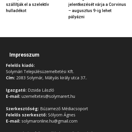
szállítják el a szelektív
jelentkezését várja a Corvinus
hulladékot
– augusztus 9-ig lehet
pályázni
Impresszum
Felelős kiadó:
Solymári Településüzemeltetési Kft.
Cím:
2083 Solymár, Mátyás király utca 37..
Igazgató:
Dzsida László
E-mail:
uzemeltetes@solymarert.hu
Szerkesztőség:
Búzamező Médiacsoport
Felelős szerkesztő:
Sólyom Ágnes
E-mail:
solymaronline.hu@gmail.com