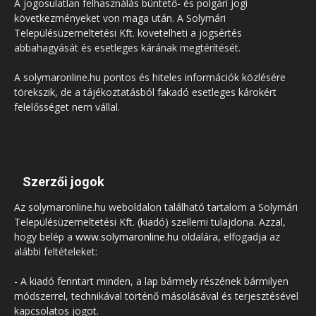
A jogosulatlan felhasználás büntető- és polgári jogi
következményeket von maga után. A Solymári
Településüzemeltetési Kft. követelheti a jogsértés
abbahagyását és esetleges kárának megtérítését.
A solymaronline.hu pontos és hiteles információk közlésére
törekszik, de a tájékoztatásból fakadó esetleges károkért
felelősséget nem vállal.
Szerzői jogok
Az solymaronline.hu weboldalon található tartalom a Solymári
Településüzemeltetési Kft. (kiadó) szellemi tulajdona. Azzal,
hogy belép a
www.solymaronline.hu
oldalára, elfogadja az
alábbi feltételeket:
- A kiadó fenntart minden, a lap bármely részének bármilyen
módszerrel, technikával történő másolásával és terjesztésével
kapcsolatos jogot.