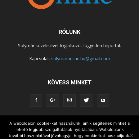
RÓLUNK
Solymár közéletével foglalkozó, független hírportál.
Kapcsolat:
solymaronline.hu@gmail.com
KÖVESS MINKET
A weboldalon cookie-kat használunk, amik segítenek minket a
KÖZÉLET
KÖZÖSSÉGEK
SZABADIDŐ
lehető legjobb szolgáltatások nyújtásában. Weboldalunk
NEMZETISÉG, HELYTÖRTÉNET
RIPORTOK
további használatával jóváhagyja, hogy cookie-kat használjunk.
KÖZÉRDEKŰ INFORMÁCIÓK