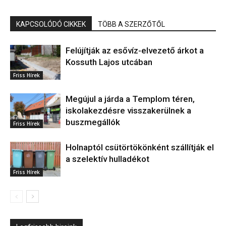
KAPCSOLÓDÓ CIKKEK
TÖBB A SZERZŐTŐL
Felújítják az esővíz-elvezető árkot a
Kossuth Lajos utcában
Friss Hírek
Megújul a járda a Templom téren,
iskolakezdésre visszakerülnek a
buszmegállók
Friss Hírek
Holnaptól csütörtökönként szállítják el
a szelektív hulladékot
Friss Hírek