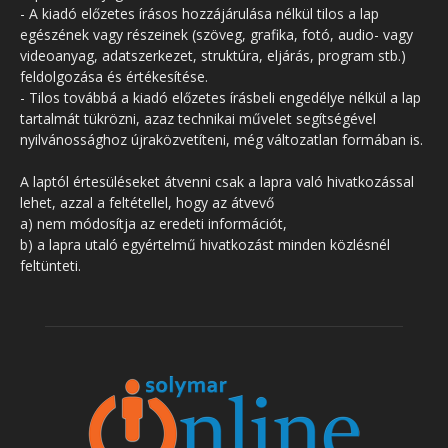
- A kiadó előzetes írásos hozzájárulása nélkül tilos a lap
egészének vagy részeinek (szöveg, grafika, fotó, audio- vagy
videoanyag, adatszerkezet, struktúra, eljárás, program stb.)
feldolgozása és értékesítése.
- Tilos továbbá a kiadó előzetes írásbeli engedélye nélkül a lap
tartalmát tükrözni, azaz technikai művelet segítségével
nyilvánossághoz újraközvetíteni, még változatlan formában is.
A laptól értesüléseket átvenni csak a lapra való hivatkozással
lehet, azzal a feltétellel, hogy az átvevő
a) nem módosítja az eredeti információt,
b) a lapra utaló egyértelmű hivatkozást minden közlésnél
feltünteti.