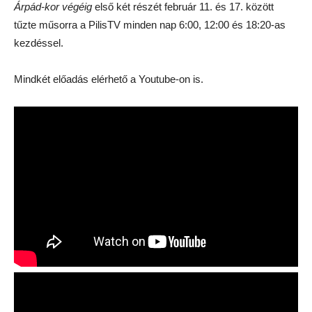
Árpád-kor végéig
első két részét február 11. és 17. között
tűzte műsorra a PilisTV minden nap 6:00, 12:00 és 18:20-as
kezdéssel.
Mindkét előadás elérhető a Youtube-on is.