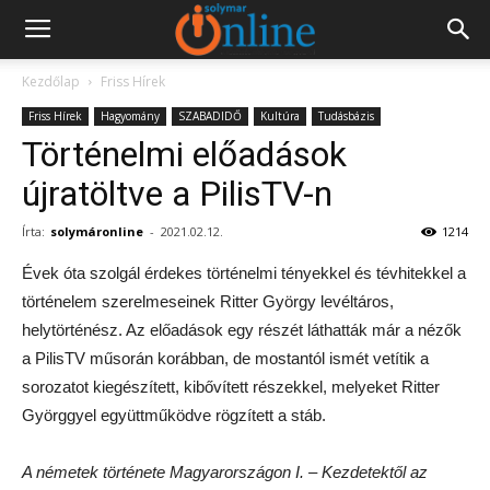
Kezdőlap
Friss Hírek
Friss Hírek
Hagyomány
SZABADIDŐ
Kultúra
Tudásbázis
Történelmi előadások
újratöltve a PilisTV-n
Írta:
solymáronline
-
2021.02.12.
1214
Évek óta szolgál érdekes történelmi tényekkel és tévhitekkel a
történelem szerelmeseinek Ritter György levéltáros,
helytörténész. Az előadások egy részét láthatták már a nézők
a PilisTV műsorán korábban, de mostantól ismét vetítik a
sorozatot kiegészített, kibővített részekkel, melyeket Ritter
Györggyel együttműködve rögzített a stáb.
A németek története Magyarországon I. – Kezdetektől az