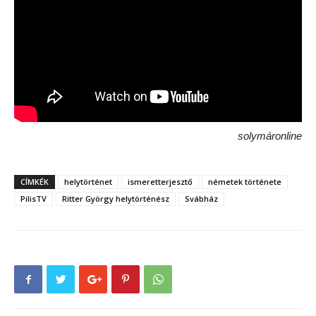
solymáronline
CÍMKÉK
helytörténet
ismeretterjesztő
németek története
PilisTV
Ritter György helytörténész
Svábház