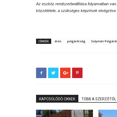
Az eszköz rendszerbeállítása folyamatban van. A
közzététele, a szükséges képzések elvégzése 
CÍMKÉK
drón
polgárőrség
Solymári Polgárő
KAPCSOLÓDÓ CIKKEK
TÖBB A SZERZŐTŐL