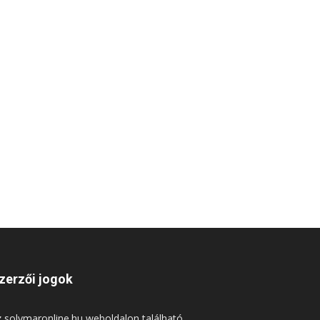
zerzői jogok
 solymaronline.hu weboldalon található