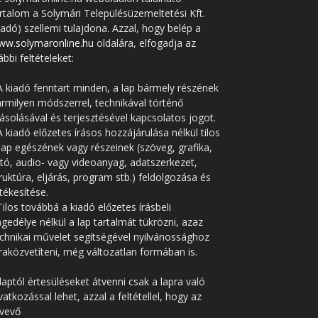
rtalom a Solymári Településüzemeltetési Kft.
iadó) szellemi tulajdona. Azzal, hogy belép a
ww.solymaronline.hu
oldalára, elfogadja az
ábbi feltételeket:
A kiadó fenntart minden, a lap bármely részének
rmilyen módszerrel, technikával történő
solásával és terjesztésével kapcsolatos jogot.
A kiadó előzetes írásos hozzájárulása nélkül tilos
lap egészének vagy részeinek (szöveg, grafika,
tó, audio- vagy videoanyag, adatszerkezet,
ruktúra, eljárás, program stb.) feldolgozása és
tékesítése.
Tilos továbbá a kiadó előzetes írásbeli
gedélye nélkül a lap tartalmát tükrözni, azaz
chnikai művelet segítségével nyilvánossághoz
raközvetíteni, még változatlan formában is.
laptól értesüléseket átvenni csak a lapra való
vatkozással lehet, azzal a feltétellel, hogy az
tvevő