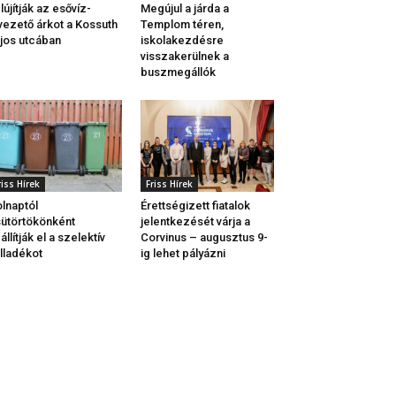
lújítják az esővíz-
Megújul a járda a
vezető árkot a Kossuth
Templom téren,
jos utcában
iskolakezdésre
visszakerülnek a
buszmegállók
riss Hírek
Friss Hírek
lnaptól
Érettségizett fiatalok
ütörtökönként
jelentkezését várja a
állítják el a szelektív
Corvinus – augusztus 9-
lladékot
ig lehet pályázni