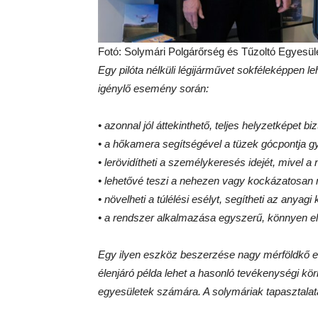
Fotó: Solymári Polgárőrség és Tűzoltó Egyesül
Egy pilóta nélküli légijárművet sokféleképpen l
igénylő esemény során:
• azonnal jól áttekinthető, teljes helyzetképet biz
• a hőkamera segítségével a tüzek gócpontja g
• lerövidítheti a személykeresés idejét, mivel a n
• lehetővé teszi a nehezen vagy kockázatosan 
• növelheti a túlélési esélyt, segítheti az anyagi
• a rendszer alkalmazása egyszerű, könnyen els
Egy ilyen eszköz beszerzése nagy mérföldkő e
élenjáró példa lehet a hasonló tevékenységi k
egyesületek számára. A solymáriak tapasztalata