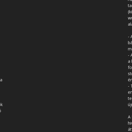
ta
(k
w
al
- 
bá
má
- 
a 
fo
st
 a
ér
- 
en
te
ók
új
ó
A 
hi
á