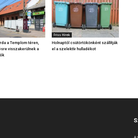
Friss Hírek
árda a Templom téren,
Holnaptól csütörtökönként szállítják
sre visszakerülnek a
el a szelektív hulladékot
ók
S
Az