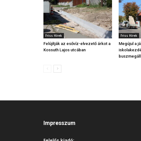
Friss Hírek
Friss Hírek
Felújítják az esővíz-elvezető árkot a
Megújul a j
Kossuth Lajos utcában
iskolakezdé
buszmegáll
Impresszum
Felelős kiadó: