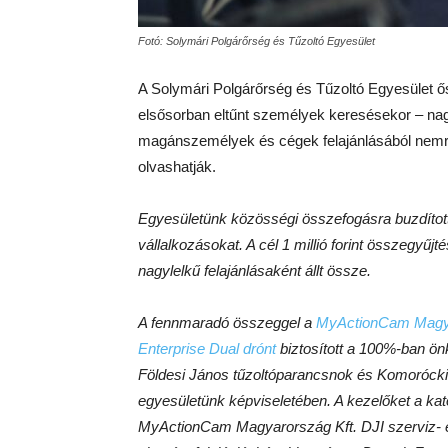
Fotó: Solymári Polgárőrség és Tűzoltó Egyesület
A Solymári Polgárőrség és Tűzoltó Egyesület 
elsősorban eltűnt személyek keresésekor – nag
magánszemélyek és cégek felajánlásából nemré
olvashatják.
Egyesületünk közösségi összefogásra buzdított
vállalkozásokat. A cél 1 millió forint összegyű
nagylelkű felajánlásaként állt össze.
A fennmaradó összeggel a
MyActionCam Magya
Enterprise Dual drónt
biztosított a 100%-ban ö
Földesi János tűzoltóparancsnok és Komorócki M
egyesületünk képviseletében. A kezelőket a kat
MyActionCam Magyarország Kft. DJI szerviz- és 