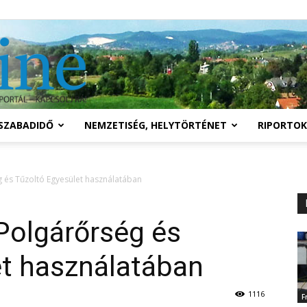
Solymár
SZABADIDŐ
NEMZETISÉG, HELYTÖRTÉNET
RIPORTOK
online
 és Tűzoltó Egyesület használatában
Polgárőrség és
et használatában
1116
F