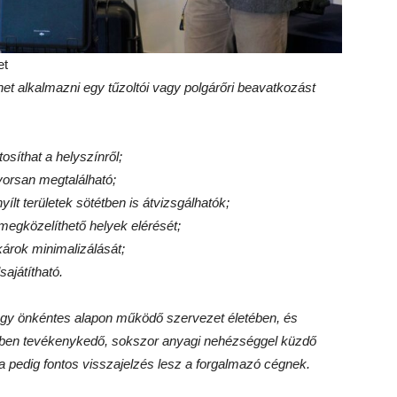
et
ehet alkalmazni egy tűzoltói vagy polgárőri beavatkozást
tosíthat a helyszínről;
yorsan megtalálható;
yílt területek sötétben is átvizsgálhatók;
megközelíthető helyek elérését;
 károk minimalizálását;
ajátítható.
gy önkéntes alapon működő szervezet életében, és
örben tevékenykedő, sokszor anyagi nehézséggel küzdő
 pedig fontos visszajelzés lesz a forgalmazó cégnek.