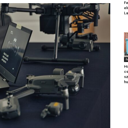
Fe
el
La
F
Ho
cs
sz
hu