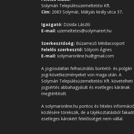
Solymári Településüzemeltetési Kft.
Cím:
2083 Solymár, Mátyás király utca 37..
Igazgató:
Dzsida László
E-mail:
uzemeltetes@solymarert.hu
Szerkesztőség:
Búzamező Médiacsoport
Felelős szerkesztő:
Sólyom Ágnes
E-mail:
solymaronline.hu@gmail.com
A jogosulatlan felhasználás büntető- és polgári
jogi következményeket von maga után. A
Solymári Településüzemeltetési Kft. követelheti
jogsértés abbahagyását és esetleges kárának
megtérítését.
A solymaronline.hu pontos és hiteles informáci
közlésére törekszik, de a tájékoztatásból fakad
esetleges károkért felelősséget nem vállal.