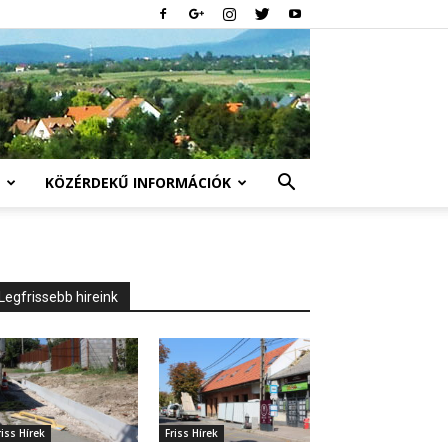
KÖZÉRDEKŰ INFORMÁCIÓK
Legfrissebb hireink
riss Hírek
Friss Hírek