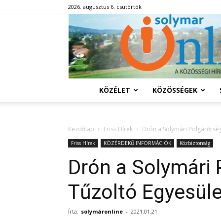
2026. augusztus 6. csütörtök
KÖZÉLET
KÖZÖSSÉGEK
Kezdőlap
Friss Hírek
Drón a Solymári Polgárőrség
Friss Hírek
KÖZÉRDEKŰ INFORMÁCIÓK
Közbiztonság
Drón a Solymári 
Tűzoltó Egyesül
Írta:
solymáronline
-
2021.01.21.