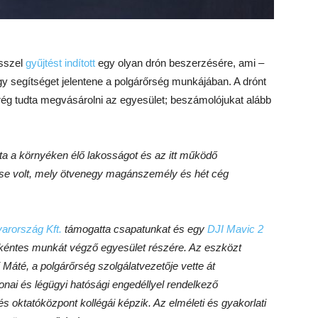
ősszel
gyűjtést indított
egy olyan drón beszerzésére, ami –
y segítséget jelentene a polgárőrség munkájában. A drónt
g tudta megvásárolni az egyesület; beszámolójukat alább
a a környéken élő lakosságot és az itt működő
jtése volt, mely ötvenegy magánszemély és hét cég
rország Kft.
támogatta csapatunkat és egy
DJI Mavic 2
nkéntes munkát végző egyesület részére. Az eszközt
áté, a polgárőrség szolgálatvezetője vette át
onai és légügyi hatósági engedéllyel rendelkező
oktatóközpont kollégái képzik. Az elméleti és gyakorlati