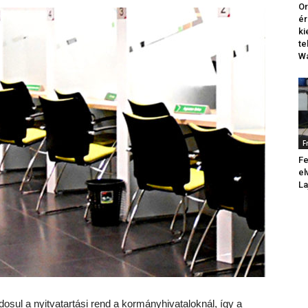
Or
ér
k
te
Wa
F
Fe
el
La
ul a nyitvatartási rend a kormányhivataloknál, így a