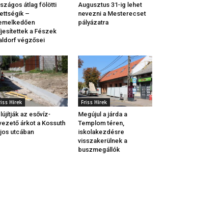
szágos átlag fölötti
Augusztus 31-ig lehet
ettségik –
nevezni a Mesterecset
iemelkedően
pályázatra
ljesítettek a Fészek
ldorf végzősei
riss Hírek
Friss Hírek
lújítják az esővíz-
Megújul a járda a
vezető árkot a Kossuth
Templom téren,
jos utcában
iskolakezdésre
visszakerülnek a
buszmegállók