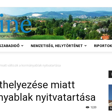
Solymár
SZABADIDŐ
NEMZETISÉG, HELYTÖRTÉNET
RIPORTOK
online
iatt változik a kormányablak nyitvatartása
helyezése miatt
nyablak nyitvatartása
1220
F