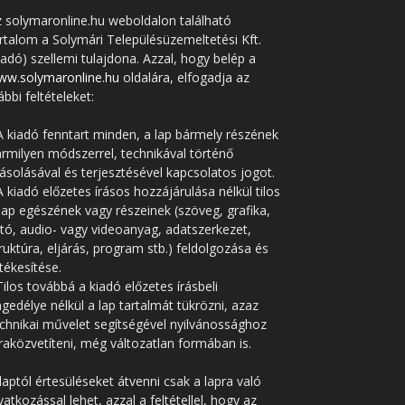
 solymaronline.hu weboldalon található
rtalom a Solymári Településüzemeltetési Kft.
iadó) szellemi tulajdona. Azzal, hogy belép a
ww.solymaronline.hu
oldalára, elfogadja az
ábbi feltételeket:
A kiadó fenntart minden, a lap bármely részének
rmilyen módszerrel, technikával történő
solásával és terjesztésével kapcsolatos jogot.
A kiadó előzetes írásos hozzájárulása nélkül tilos
lap egészének vagy részeinek (szöveg, grafika,
tó, audio- vagy videoanyag, adatszerkezet,
ruktúra, eljárás, program stb.) feldolgozása és
tékesítése.
Tilos továbbá a kiadó előzetes írásbeli
gedélye nélkül a lap tartalmát tükrözni, azaz
chnikai művelet segítségével nyilvánossághoz
raközvetíteni, még változatlan formában is.
laptól értesüléseket átvenni csak a lapra való
vatkozással lehet, azzal a feltétellel, hogy az