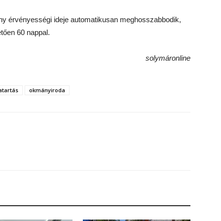
kmány érvényességi ideje automatikusan meghosszabbodik,
tően 60 nappal.
solymáronline
atartás
okmányiroda