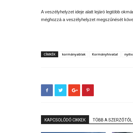
A veszélyhelyzet ideje alatt lejáró legtöbb o
méghozzá a veszélyhelyzet megszűnését köve
CÍMKÉK
kormányablak
Kormányhivatal
nyitv
KAPCSOLÓDÓ CIKKEK
TÖBB A SZERZŐTŐL