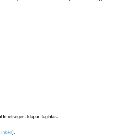
l lehetséges. Időpontfoglalás:
 linken
).