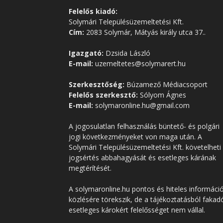
Felelős kiadó:
Solymári Településüzemeltetési Kft.
Cím:
2083 Solymár, Mátyás király utca 37..
Igazgató:
Dzsida László
E-mail:
uzemeltetes@solymarert.hu
Szerkesztőség:
Búzamező Médiacsoport
Felelős szerkesztő:
Sólyom Ágnes
E-mail:
solymaronline.hu@gmail.com
A jogosulatlan felhasználás büntető- és polgári
jogi következményeket von maga után. A
Solymári Településüzemeltetési Kft. követelheti
jogsértés abbahagyását és esetleges kárának
megtérítését.
A solymaronline.hu pontos és hiteles informáci
közlésére törekszik, de a tájékoztatásból fakad
esetleges károkért felelősséget nem vállal.