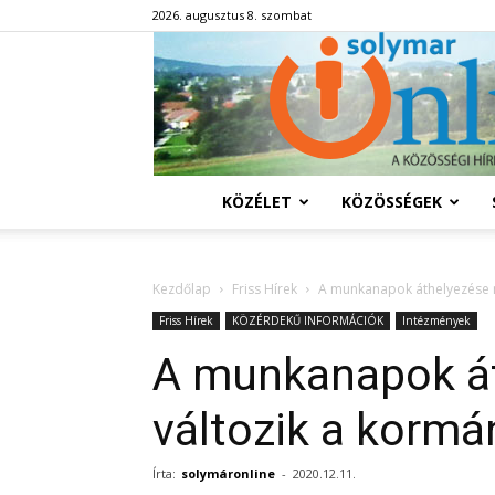
2026. augusztus 8. szombat
KÖZÉLET
KÖZÖSSÉGEK
Kezdőlap
Friss Hírek
A munkanapok áthelyezése m
Friss Hírek
KÖZÉRDEKŰ INFORMÁCIÓK
Intézmények
A munkanapok át
változik a kormá
Írta:
solymáronline
-
2020.12.11.