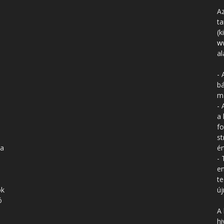
Az
ta
(k
w
al
- 
bá
má
- 
a 
fo
st
 a
ér
- 
en
te
ók
új
ó
A 
hi