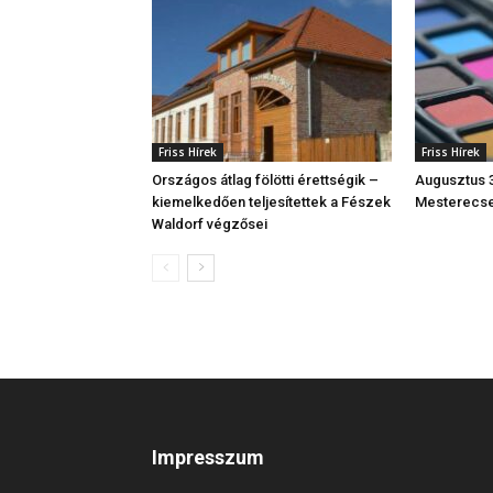
Friss Hírek
Friss Hírek
Országos átlag fölötti érettségik –
Augusztus 3
kiemelkedően teljesítettek a Fészek
Mesterecse
Waldorf végzősei
Impresszum