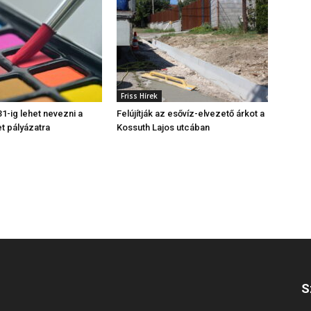
Friss Hírek
1-ig lehet nevezni a
Felújítják az esővíz-elvezető árkot a
t pályázatra
Kossuth Lajos utcában
S