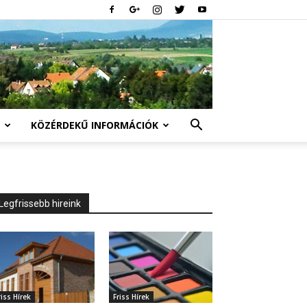
KÖZÉRDEKŰ INFORMÁCIÓK
Legfrissebb hireink
riss Hírek
Friss Hírek