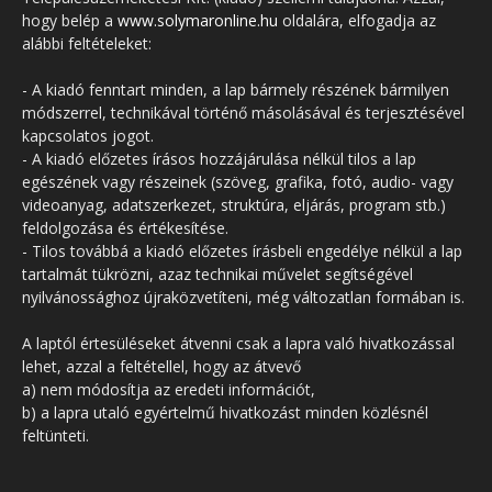
hogy belép a
www.solymaronline.hu
oldalára, elfogadja az
alábbi feltételeket:
- A kiadó fenntart minden, a lap bármely részének bármilyen
módszerrel, technikával történő másolásával és terjesztésével
kapcsolatos jogot.
- A kiadó előzetes írásos hozzájárulása nélkül tilos a lap
egészének vagy részeinek (szöveg, grafika, fotó, audio- vagy
videoanyag, adatszerkezet, struktúra, eljárás, program stb.)
feldolgozása és értékesítése.
- Tilos továbbá a kiadó előzetes írásbeli engedélye nélkül a lap
tartalmát tükrözni, azaz technikai művelet segítségével
nyilvánossághoz újraközvetíteni, még változatlan formában is.
A laptól értesüléseket átvenni csak a lapra való hivatkozással
lehet, azzal a feltétellel, hogy az átvevő
a) nem módosítja az eredeti információt,
b) a lapra utaló egyértelmű hivatkozást minden közlésnél
feltünteti.