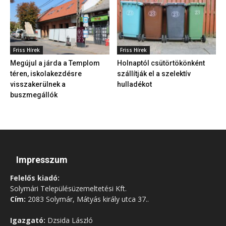
Friss Hírek
Friss Hírek
Megújul a járda a Templom
Holnaptól csütörtökönként
téren, iskolakezdésre
szállítják el a szelektív
visszakerülnek a
hulladékot
buszmegállók
Impresszum
Felelős kiadó:
Solymári Településüzemeltetési Kft.
Cím:
2083 Solymár, Mátyás király utca 37..
Igazgató:
Dzsida László