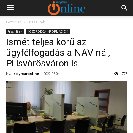
Kezdőlap
Friss Hírek
Friss Hírek
KÖZÉRDEKŰ INFORMÁCIÓK
Ismét teljes körű az
ügyfélfogadás a NAV-nál,
Pilisvörösváron is
Írta:
solymaronline
-
2020.06.04.
1707