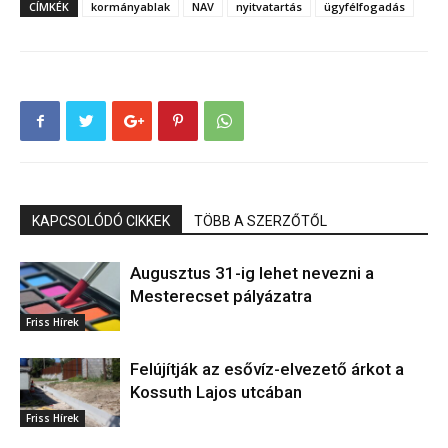
CÍMKÉK
kormányablak
NAV
nyitvatartás
ügyfélfogadás
KAPCSOLÓDÓ CIKKEK
TÖBB A SZERZŐTŐL
Augusztus 31-ig lehet nevezni a
Mesterecset pályázatra
Friss Hírek
Felújítják az esővíz-elvezető árkot a
Kossuth Lajos utcában
Friss Hírek