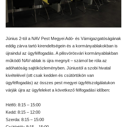
Június 2-tól a NAV Pest Megyei Adó- és Vámigazgatóságának
eddig zárva tartó kirendeltségein és a kormányablakokban is
újraindul az ügyfélfogadás. A pilisvörösvári kormányablakban
működő NAV-ablak is újra megnyit – számol be róla az
adóhatóság sajtóközleményben. Júniustól a szobi hivatal
kivételével (ott csak kedden és csütörtökön van
ügyfélfogadás) az összes pest megyei ügyfélszolgálatukon
várják újra az ügyfeleket a következő félfogadási időben:
Hétfő: 8:15 – 15:00
Kedd: 8:15 – 12:00
Szerda: 8:15 – 15:00
Csütörtök: 8:15 – 15:00