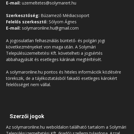
E-mail:
uzemeltetes@solymarert.hu
Szerkesztőség:
Búzamező Médiacsoport
Felelős szerkesztő:
Sólyom Ágnes
E-mail:
solymaronline.hu@gmail.com
A jogosulatlan felhasználás büntető- és polgári jogi
következményeket von maga után. A Solymári
Településüzemeltetési Kft. követelheti a jogsértés
abbahagyását és esetleges kárának megtérítését.
A solymaronline.hu pontos és hiteles információk közlésére
törekszik, de a tájékoztatásból fakadó esetleges károkért
felelősséget nem vállal.
Szerzői jogok
Az solymaronline.hu weboldalon található tartalom a Solymári
Településüzemeltetési Kft. (kiadó) szellemi tulajdona. Azzal,