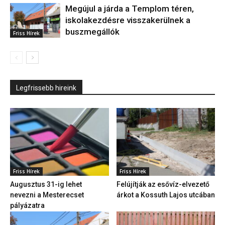
Megújul a járda a Templom téren,
iskolakezdésre visszakerülnek a
buszmegállók
Friss Hírek
Legfrissebb hireink
Friss Hírek
Friss Hírek
Augusztus 31-ig lehet
Felújítják az esővíz-elvezető
nevezni a Mesterecset
árkot a Kossuth Lajos utcában
pályázatra