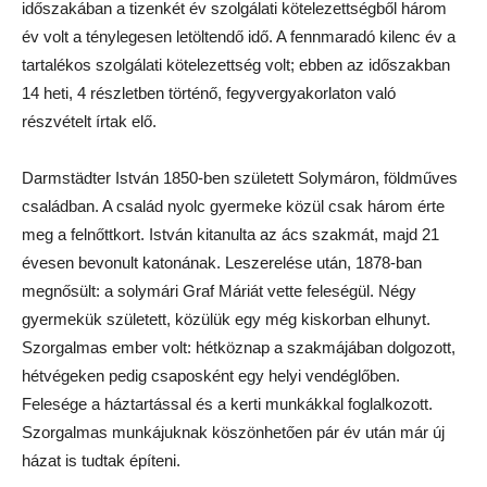
időszakában a tizenkét év szolgálati kötelezettségből három
év volt a ténylegesen letöltendő idő. A fennmaradó kilenc év a
tartalékos szolgálati kötelezettség volt; ebben az időszakban
14 heti, 4 részletben történő, fegyvergyakorlaton való
részvételt írtak elő.
Darmstädter István 1850-ben született Solymáron, földműves
családban. A család nyolc gyermeke közül csak három érte
meg a felnőttkort. István kitanulta az ács szakmát, majd 21
évesen bevonult katonának. Leszerelése után, 1878-ban
megnősült: a solymári Graf Máriát vette feleségül. Négy
gyermekük született, közülük egy még kiskorban elhunyt.
Szorgalmas ember volt: hétköznap a szakmájában dolgozott,
hétvégeken pedig csaposként egy helyi vendéglőben.
Felesége a háztartással és a kerti munkákkal foglalkozott.
Szorgalmas munkájuknak köszönhetően pár év után már új
házat is tudtak építeni.