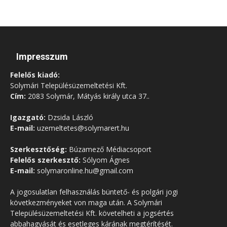
Impresszum
Felelős kiadó:
Solymári Településüzemeltetési Kft.
Cím:
2083 Solymár, Mátyás király utca 37..
Igazgató:
Dzsida László
E-mail:
uzemeltetes@solymarert.hu
Szerkesztőség:
Búzamező Médiacsoport
Felelős szerkesztő:
Sólyom Ágnes
E-mail:
solymaronline.hu@gmail.com
A jogosulatlan felhasználás büntető- és polgári jogi
következményeket von maga után. A Solymári
Településüzemeltetési Kft. követelheti a jogsértés
abbahagyását és esetleges kárának megtérítését.