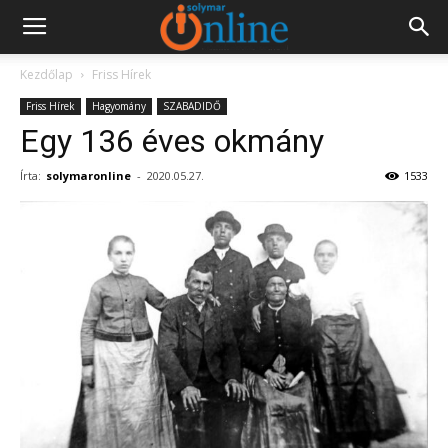
Kezdőlap
Friss Hírek
Friss Hírek
Hagyomány
SZABADIDŐ
Egy 136 éves okmány
Írta:
solymaronline
-
2020.05.27.
1533