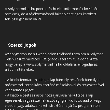
A solymaronline.hu pontos és hiteles információk közlésére
törekszik, de a tájékoztatásból fakadó esetleges károkért
felelősséget nem vállal.
Szerzői jogok
Az solymaronline.hu weboldalon található tartalom a Solymári
Településüzemeltetési Kft. (kiadó) szellemi tulajdona. Azzal,
hogy belép a
www.solymaronline.hu
oldalára, elfogadja az
alábbi feltételeket:
- A kiadó fenntart minden, a lap bármely részének bármilyen
módszerrel, technikával történő másolásával és terjesztésével
kapcsolatos jogot.
- A kiadó előzetes írásos hozzájárulása nélkül tilos a lap
egészének vagy részeinek (szöveg, grafika, fotó, audio- vagy
videoanyag, adatszerkezet, struktúra, eljárás, program stb.)