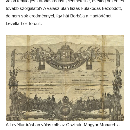
vajon tényleges katonáskodást jelenthetett-e, esetleg önkéntes
tovább szolgálatot? A válasz után lázas kutakodás kezdődött,
de nem sok eredménnyel, így hát Borbála a Hadtörténeti
Levéltárhoz fordult.
A Levéltár írásban válaszolt: az Osztrák–Magyar Monarchia