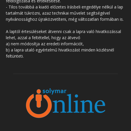
feldolgozása és értékesítése.
- Tilos továbbá a kiadó előzetes írásbeli engedélye nélkül a lap
tartalmát tükrözni, azaz technikai művelet segítségével
nyilvánossághoz újraközvetíteni, még változatlan formában is.
A laptól értesüléseket átvenni csak a lapra való hivatkozással
lehet, azzal a feltétellel, hogy az átvevő
a) nem módosítja az eredeti információt,
b) a lapra utaló egyértelmű hivatkozást minden közlésnél
feltünteti.