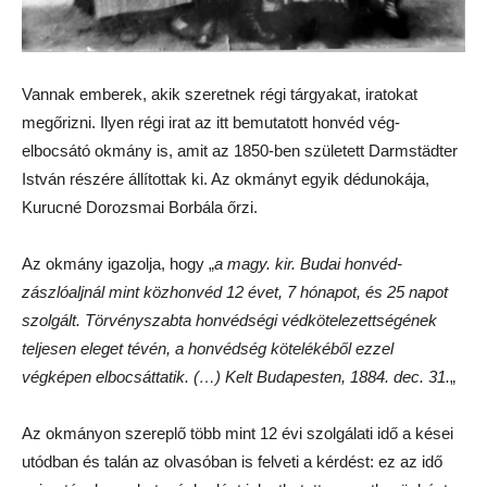
Vannak emberek, akik szeretnek régi tárgyakat, iratokat
megőrizni. Ilyen régi irat az itt bemutatott honvéd vég-
elbocsátó okmány is, amit az 1850-ben született Darmstädter
István részére állítottak ki. Az okmányt egyik dédunokája,
Kurucné Dorozsmai Borbála őrzi.
Az okmány igazolja, hogy „
a magy. kir. Budai honvéd-
zászlóaljnál mint közhonvéd 12 évet, 7 hónapot, és 25 napot
szolgált. Törvényszabta honvédségi védkötelezettségének
teljesen eleget tévén, a honvédség kötelékéből ezzel
végképen elbocsáttatik. (…) Kelt Budapesten, 1884. dec. 31.
„
Az okmányon szereplő több mint 12 évi szolgálati idő a kései
utódban és talán az olvasóban is felveti a kérdést: ez az idő