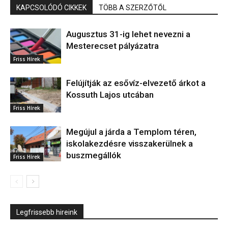
KAPCSOLÓDÓ CIKKEK
TÖBB A SZERZŐTŐL
Augusztus 31-ig lehet nevezni a
Mesterecset pályázatra
Friss Hírek
Felújítják az esővíz-elvezető árkot a
Kossuth Lajos utcában
Friss Hírek
Megújul a járda a Templom téren,
iskolakezdésre visszakerülnek a
buszmegállók
Friss Hírek
Legfrissebb hireink