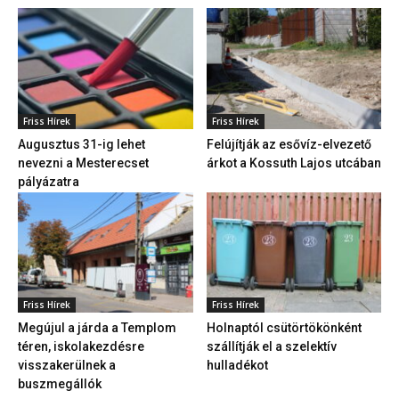
Friss Hírek
Friss Hírek
Augusztus 31-ig lehet
Felújítják az esővíz-elvezető
nevezni a Mesterecset
árkot a Kossuth Lajos utcában
pályázatra
Friss Hírek
Friss Hírek
Megújul a járda a Templom
Holnaptól csütörtökönként
téren, iskolakezdésre
szállítják el a szelektív
visszakerülnek a
hulladékot
buszmegállók