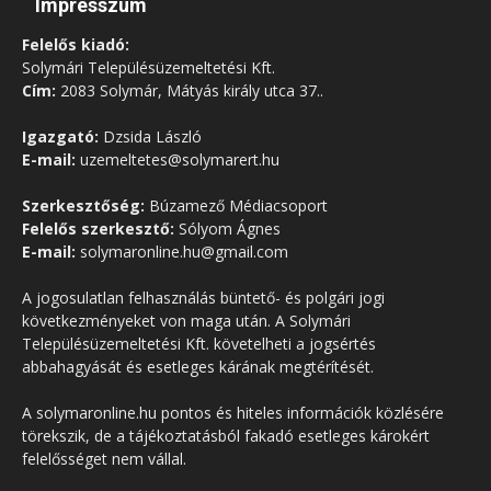
Impresszum
Felelős kiadó:
Solymári Településüzemeltetési Kft.
Cím:
2083 Solymár, Mátyás király utca 37..
Igazgató:
Dzsida László
E-mail:
uzemeltetes@solymarert.hu
Szerkesztőség:
Búzamező Médiacsoport
Felelős szerkesztő:
Sólyom Ágnes
E-mail:
solymaronline.hu@gmail.com
A jogosulatlan felhasználás büntető- és polgári jogi
következményeket von maga után. A Solymári
Településüzemeltetési Kft. követelheti a jogsértés
abbahagyását és esetleges kárának megtérítését.
A solymaronline.hu pontos és hiteles információk közlésére
törekszik, de a tájékoztatásból fakadó esetleges károkért
felelősséget nem vállal.