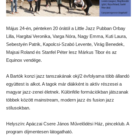
Május 24-én, pénteken 20 órától a Little Jazz Pubban Orbay
Lilla, Hargitai Veronika, Varga Nóra, Nagy Emma, Kuti Laura,
Sebestyén Patrik, Kapolcsi-Szabó Levente, Virág Benedek,
Majsai Roland és Stanfel Péter lesz Márkus Tibor és az
Equinox vendége.
A Bartók konzi jazz tanszakának okj/2 évfolyama több állandó
együttest is alkot. A tagok már diákként is aktív részesei a
magyar jazz-zenei életnek. Különféle formációkban játszanak
többek között mainstream, modern jazz és fusion jazz
stílusokban.
Helyszín: Apáczai Csere János Művelődési Ház, pinceklub. A
program díjmentesen látogatható.