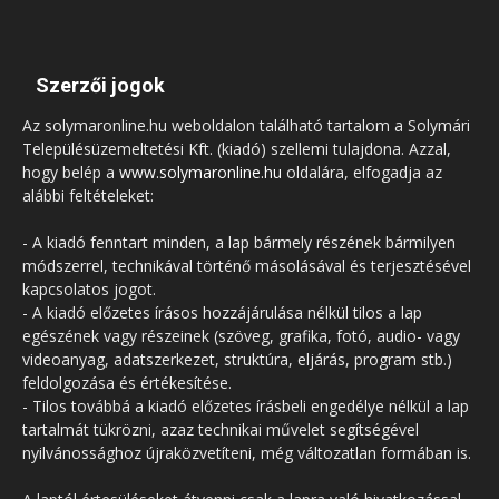
Szerzői jogok
Az solymaronline.hu weboldalon található tartalom a Solymári
Településüzemeltetési Kft. (kiadó) szellemi tulajdona. Azzal,
hogy belép a
www.solymaronline.hu
oldalára, elfogadja az
alábbi feltételeket:
- A kiadó fenntart minden, a lap bármely részének bármilyen
módszerrel, technikával történő másolásával és terjesztésével
kapcsolatos jogot.
- A kiadó előzetes írásos hozzájárulása nélkül tilos a lap
egészének vagy részeinek (szöveg, grafika, fotó, audio- vagy
videoanyag, adatszerkezet, struktúra, eljárás, program stb.)
feldolgozása és értékesítése.
- Tilos továbbá a kiadó előzetes írásbeli engedélye nélkül a lap
tartalmát tükrözni, azaz technikai művelet segítségével
nyilvánossághoz újraközvetíteni, még változatlan formában is.