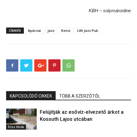
KBH – solymáronline
CÍMKÉK
Apáczai
jazz
Konzi
Lillt Jazz Pub
KAPCSOLÓDÓ CIKKEK
TÖBB A SZERZŐTŐL
Felújítják az esővíz-elvezető árkot a
Kossuth Lajos utcában
Friss Hírek