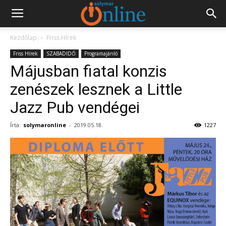
Kezdőlap
Friss Hírek
Friss Hírek
SZABADIDŐ
Programajánló
Májusban fiatal konzis
zenészek lesznek a Little
Jazz Pub vendégei
Írta:
solymaronline
-
2019.05.18.
1227