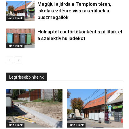
Megújul a járda a Templom téren,
iskolakezdésre visszakerülnek a
buszmegállók
Friss Hírek
Holnaptól csütörtökönként szállítják el
a szelektív hulladékot
Friss Hírek
Legfrissebb hireink
Friss Hírek
Friss Hírek