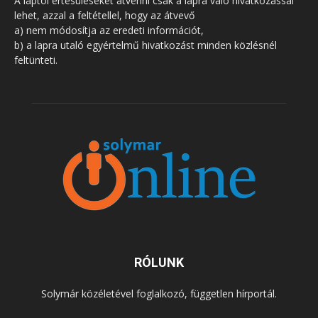
A laptól értesüléseket átvenni csak a lapra való hivatkozással
lehet, azzal a feltétellel, hogy az átvevő
a) nem módosítja az eredeti információt,
b) a lapra utaló egyértelmű hivatkozást minden közlésnél
feltünteti.
RÓLUNK
Solymár közéletével foglalkozó, független hírportál.