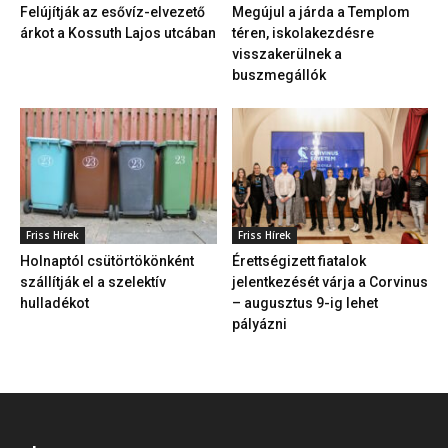
Felújítják az esővíz-elvezető
Megújul a járda a Templom
árkot a Kossuth Lajos utcában
téren, iskolakezdésre
visszakerülnek a
buszmegállók
Friss Hírek
Friss Hírek
Holnaptól csütörtökönként
Érettségizett fiatalok
szállítják el a szelektív
jelentkezését várja a Corvinus
hulladékot
– augusztus 9-ig lehet
pályázni