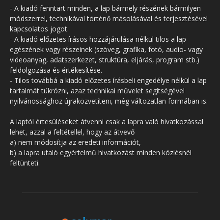
- A kiadó fenntart minden, a lap bármely részének bármilyen
módszerrel, technikával történő másolásával és terjesztésével
kapcsolatos jogot.
- A kiadó előzetes írásos hozzájárulása nélkül tilos a lap
egészének vagy részeinek (szöveg, grafika, fotó, audio- vagy
videoanyag, adatszerkezet, struktúra, eljárás, program stb.)
feldolgozása és értékesítése.
- Tilos továbbá a kiadó előzetes írásbeli engedélye nélkül a lap
tartalmát tükrözni, azaz technikai művelet segítségével
nyilvánossághoz újraközvetíteni, még változatlan formában is.
A laptól értesüléseket átvenni csak a lapra való hivatkozással
lehet, azzal a feltétellel, hogy az átvevő
a) nem módosítja az eredeti információt,
b) a lapra utaló egyértelmű hivatkozást minden közlésnél
feltünteti.