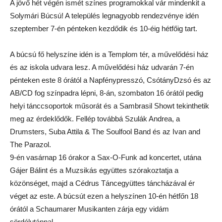
A jövő hét végén ismét színes programokkal vár mindenkit a
Solymári Búcsú! A település legnagyobb rendezvénye idén
szeptember 7-én pénteken kezdődik és 10-éig hétfőig tart.
A búcsú fő helyszíne idén is a Templom tér, a művelődési ház
és az iskola udvara lesz. A művelődési ház udvarán 7-én
pénteken este 8 órától a Napfénypresszó, CsótányDzsó és az
AB/CD fog színpadra lépni, 8-án, szombaton 16 órától pedig
helyi tánccsoportok műsorát és a Sambrasil Showt tekinthetik
meg az érdeklődők. Fellép továbbá Szulák Andrea, a
Drumsters, Suba Attila & The Soulfool Band és az Ivan and
The Parazol.
9-én vasárnap 16 órakor a Sax-O-Funk ad koncertet, utána
Gájer Bálint és a Muzsikás együttes szórakoztatja a
közönséget, majd a Cédrus Táncegyüttes táncházával ér
véget az este. A búcsút ezen a helyszínen 10-én hétfőn 18
órától a Schaumarer Musikanten zárja egy vidám
sördélutánnal.