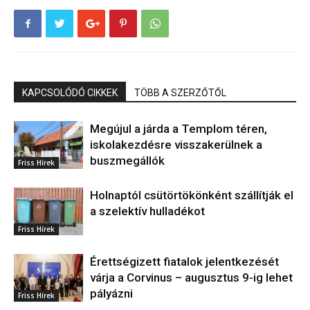
KAPCSOLÓDÓ CIKKEK
TÖBB A SZERZŐTŐL
Megújul a járda a Templom téren,
iskolakezdésre visszakerülnek a
buszmegállók
Friss Hírek
Holnaptól csütörtökönként szállítják el
a szelektív hulladékot
Friss Hírek
Érettségizett fiatalok jelentkezését
várja a Corvinus – augusztus 9-ig lehet
pályázni
Friss Hírek