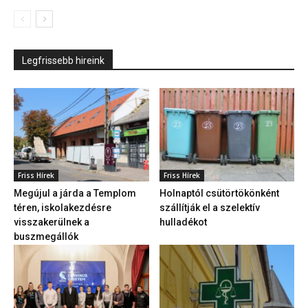
Legfrissebb hireink
Friss Hírek
Friss Hírek
Megújul a járda a Templom
Holnaptól csütörtökönként
téren, iskolakezdésre
szállítják el a szelektív
visszakerülnek a
hulladékot
buszmegállók