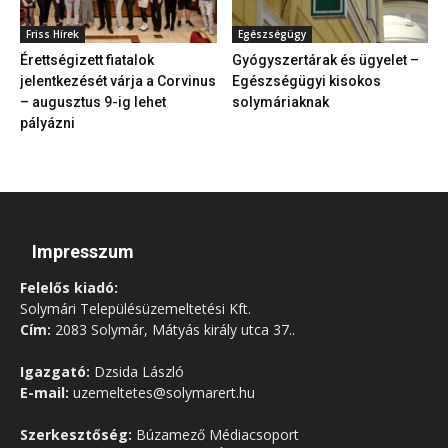
Friss Hírek
Egészségügy
Érettségizett fiatalok
Gyógyszertárak és ügyelet –
jelentkezését várja a Corvinus
Egészségügyi kisokos
– augusztus 9-ig lehet
solymáriaknak
pályázni
Impresszum
Felelős kiadó:
Solymári Településüzemeltetési Kft.
Cím:
2083 Solymár, Mátyás király utca 37..
Igazgató:
Dzsida László
E-mail:
uzemeltetes@solymarert.hu
Szerkesztőség:
Búzamező Médiacsoport