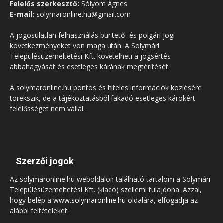
Felelős szerkesztő:
Sólyom Ágnes
E-mail:
solymaronline.hu@gmail.com
A jogosulatlan felhasználás büntető- és polgári jogi
következményeket von maga után. A Solymári
Településüzemeltetési Kft. követelheti a jogsértés
abbahagyását és esetleges kárának megtérítését.
A solymaronline.hu pontos és hiteles információk közlésére
törekszik, de a tájékoztatásból fakadó esetleges károkért
felelősséget nem vállal.
Szerzői jogok
Az solymaronline.hu weboldalon található tartalom a Solymári
Településüzemeltetési Kft. (kiadó) szellemi tulajdona. Azzal,
hogy belép a
www.solymaronline.hu
oldalára, elfogadja az
alábbi feltételeket: