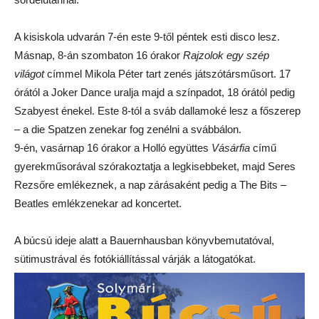
A kisiskola udvarán 7-én este 9-től péntek esti disco lesz.
Másnap, 8-án szombaton 16 órakor
Rajzolok egy szép
világot
címmel Mikola Péter tart zenés játszótársműsort. 17
órától a Joker Dance uralja majd a színpadot, 18 órától pedig
Szabyest énekel. Este 8-tól a sváb dallamoké lesz a főszerep
– a die Spatzen zenekar fog zenélni a svábbálon.
9-én, vasárnap 16 órakor a Holló együttes
Vásárfia
című
gyerekműsorával szórakoztatja a legkisebbeket, majd Seres
Rezsőre emlékeznek, a nap zárásaként pedig a The Bits –
Beatles emlékzenekar ad koncertet.
A búcsú ideje alatt a Bauernhausban könyvbemutatóval,
sütimustrával és fotókiállítással várják a látogatókat.