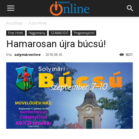
Kezdőlap
Friss Hírek
Friss Hírek
Hagyomány
SZABADIDŐ
Programajánló
Hamarosan újra búcsú!
Írta:
solymáronline
-
2018.08.30.
5021