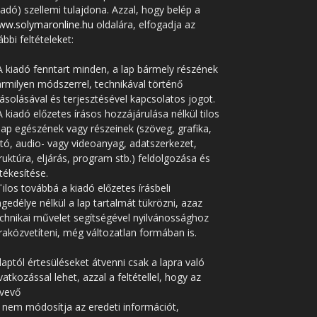
iadó) szellemi tulajdona. Azzal, hogy belép a
ww.solymaronline.hu
oldalára, elfogadja az
ábbi feltételeket:
A kiadó fenntart minden, a lap bármely részének
rmilyen módszerrel, technikával történő
solásával és terjesztésével kapcsolatos jogot.
A kiadó előzetes írásos hozzájárulása nélkül tilos
lap egészének vagy részeinek (szöveg, grafika,
tó, audio- vagy videoanyag, adatszerkezet,
ruktúra, eljárás, program stb.) feldolgozása és
tékesítése.
Tilos továbbá a kiadó előzetes írásbeli
gedélye nélkül a lap tartalmát tükrözni, azaz
chnikai művelet segítségével nyilvánossághoz
raközvetíteni, még változatlan formában is.
laptól értesüléseket átvenni csak a lapra való
vatkozással lehet, azzal a feltétellel, hogy az
tvevő
 nem módosítja az eredeti információt,