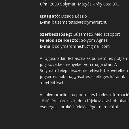
Cím:
2083 Solymár, Mátyás király utca 37..
Igazgató:
Dzsida László
E-mail:
uzemeltetes@solymarert.hu
Szerkesztőség:
Búzamező Médiacsoport
Felelős szerkesztő:
Sólyom Ágnes
E-mail:
solymaronline.hu@gmail.com
A jogosulatlan felhasználás büntető- és polgári
jogi következményeket von maga után. A
Solymári Településüzemeltetési Kft. követelheti
jogsértés abbahagyását és esetleges kárának
megtérítését.
A solymaronline.hu pontos és hiteles informáci
közlésére törekszik, de a tájékoztatásból fakad
esetleges károkért felelősséget nem vállal.