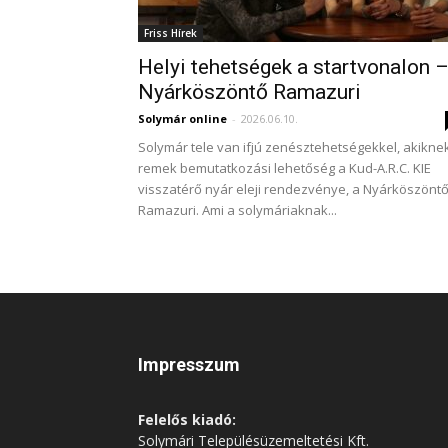
Friss Hírek
Helyi tehetségek a startvonalon 
Nyárköszöntő Ramazuri
Solymár online
-
2026.06.10.
Solymár tele van ifjú zenésztehetségekkel, akikne
remek bemutatkozási lehetőség a Kud-A.R.C. KIE
visszatérő nyár eleji rendezvénye, a Nyárköszönt
Ramazuri. Ami a solymáriaknak...
Impresszum
Felelős kiadó:
Solymári Településüzemeltetési Kft.