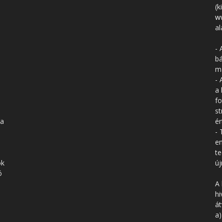
(k
w
al
- 
bá
má
- 
a 
fo
st
 a
ér
- 
en
te
ók
új
ó
A 
hi
á
a)