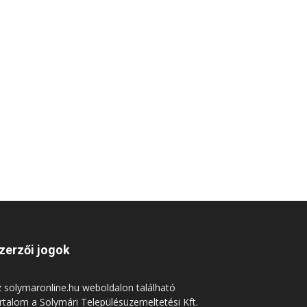
zerzői jogok
 solymaronline.hu weboldalon található
rtalom a Solymári Településüzemeltetési Kft.