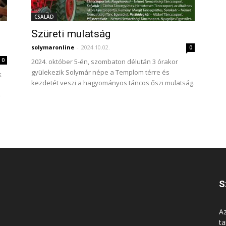
CSALÁD
–
Szüreti mulatság
solymaronline
-
2024.10.02.
0
0
2024. október 5-én, szombaton délután 3 órakor
gyülekezik Solymár népe a Templom térre és
k
kezdetét veszi a hagyományos táncos őszi mulatság.
ő
S
Az
ta