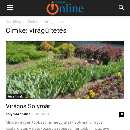
Kezdőlap
Címkék
Virágültetés
Címke: virágültetés
Friss Hírek
Virágos Solymár
solymáronline
-
2021.05.18.
0
Minden évben többször is megújulnak Solymár virágos
közterületei. A nagyközség szépítése már több mint tíz éve