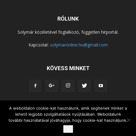
RÓLUNK
Solymár közéletével foglalkozó, független hírportál.
Kapcsolat:
solymaronline.hu@gmail.com
KÖVESS MINKET
A weboldalon cookie-kat használunk, amik segítenek minket a
KÖZÉLET
KÖZÖSSÉGEK
SZABADIDŐ
lehető legjobb szolgáltatások nyújtásában. Weboldalunk
NEMZETISÉG, HELYTÖRTÉNET
RIPORTOK
további használatával jóváhagyja, hogy cookie-kat használjunk.
KÖZÉRDEKŰ INFORMÁCIÓK
Ok
© Copyright 2015 - Solymár Online