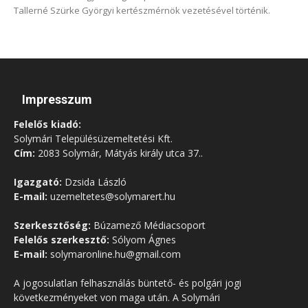
Tallerné Szürke Györgyi kertészmérnök vezetésével történik.
Impresszum
Felelős kiadó:
Solymári Településüzemeltetési Kft.
Cím:
2083 Solymár, Mátyás király utca 37..
Igazgató:
Dzsida László
E-mail:
uzemeltetes@solymarert.hu
Szerkesztőség:
Búzamező Médiacsoport
Felelős szerkesztő:
Sólyom Ágnes
E-mail:
solymaronline.hu@gmail.com
A jogosulatlan felhasználás büntető- és polgári jogi
következményeket von maga után. A Solymári