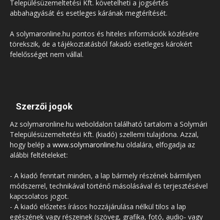
Településüzemeltetési Kft. követelheti a jogsértés
abbahagyását és esetleges kárának megtérítését.
A solymaronline.hu pontos és hiteles információk közlésére
törekszik, de a tájékoztatásból fakadó esetleges károkért
felelősséget nem vállal.
Szerzői jogok
Az solymaronline.hu weboldalon található tartalom a Solymári
Településüzemeltetési Kft. (kiadó) szellemi tulajdona. Azzal,
hogy belép a
www.solymaronline.hu
oldalára, elfogadja az
alábbi feltételeket:
- A kiadó fenntart minden, a lap bármely részének bármilyen
módszerrel, technikával történő másolásával és terjesztésével
kapcsolatos jogot.
- A kiadó előzetes írásos hozzájárulása nélkül tilos a lap
egészének vagy részeinek (szöveg, grafika, fotó, audio- vagy