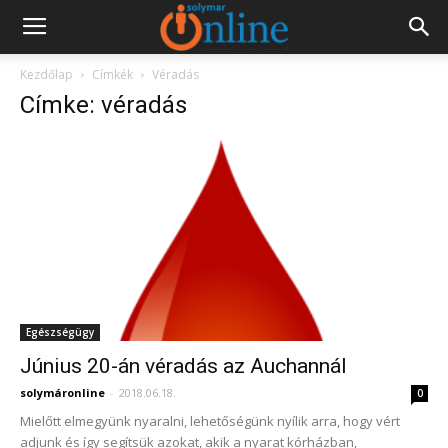
Kezdőlap
Címkék
Véradás
Címke: véradás
Egészségügy
Június 20-án véradás az Auchannál
solymáronline
-
2018.06.18.
0
Mielőtt elmegyünk nyaralni, lehetőségünk nyílik arra, hogy vért
adjunk és így segítsük azokat, akik a nyarat kórházban,