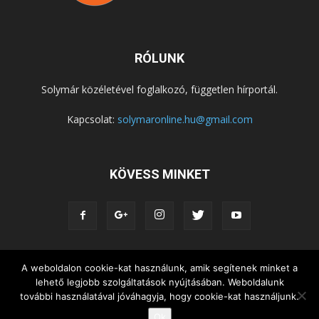
RÓLUNK
Solymár közéletével foglalkozó, független hírportál.
Kapcsolat:
solymaronline.hu@gmail.com
KÖVESS MINKET
KÖZÉLET
KÖZÖSSÉGEK
SZABADIDŐ
A weboldalon cookie-kat használunk, amik segítenek minket a
lehető legjobb szolgáltatások nyújtásában. Weboldalunk
NEMZETISÉG, HELYTÖRTÉNET
RIPORTOK
további használatával jóváhagyja, hogy cookie-kat használjunk.
KÖZÉRDEKŰ INFORMÁCIÓK
Ok