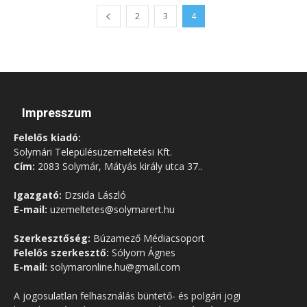
2
3
4
Impresszum
Felelős kiadó:
Solymári Településüzemeltetési Kft.
Cím:
2083 Solymár, Mátyás király utca 37..
Igazgató:
Dzsida László
E-mail:
uzemeltetes@solymarert.hu
Szerkesztőség:
Búzamező Médiacsoport
Felelős szerkesztő:
Sólyom Ágnes
E-mail:
solymaronline.hu@gmail.com
A jogosulatlan felhasználás büntető- és polgári jogi