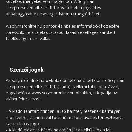
következményeket von maga után. A Solymári
Településüzemeltetési Kft. követelheti a jogsértés
abbahagyását és esetleges kárának megtérítését.
A solymaronline.hu pontos és hiteles információk közlésére
törekszik, de a tájékoztatásból fakadó esetleges károkért
felelősséget nem vállal.
Szerzői jogok
Az solymaronline.hu weboldalon található tartalom a Solymári
Településüzemeltetési Kft. (kiadó) szellemi tulajdona. Azzal,
hogy belép a
www.solymaronline.hu
oldalára, elfogadja az
alábbi feltételeket:
- A kiadó fenntart minden, a lap bármely részének bármilyen
módszerrel, technikával történő másolásával és terjesztésével
kapcsolatos jogot.
- A kiadó előzetes írásos hozzájárulása nélkül tilos a lap