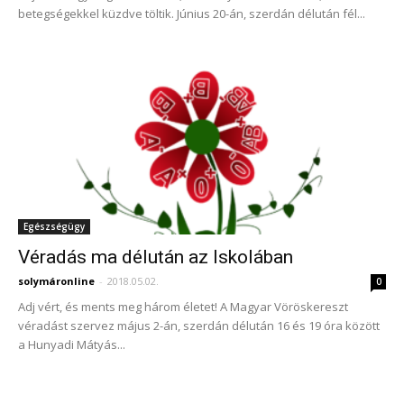
betegségekkel küzdve töltik. Június 20-án, szerdán délután fél...
Egészségügy
Véradás ma délután az Iskolában
solymáronline
-
2018.05.02.
0
Adj vért, és ments meg három életet! A Magyar Vöröskereszt
véradást szervez május 2-án, szerdán délután 16 és 19 óra között
a Hunyadi Mátyás...