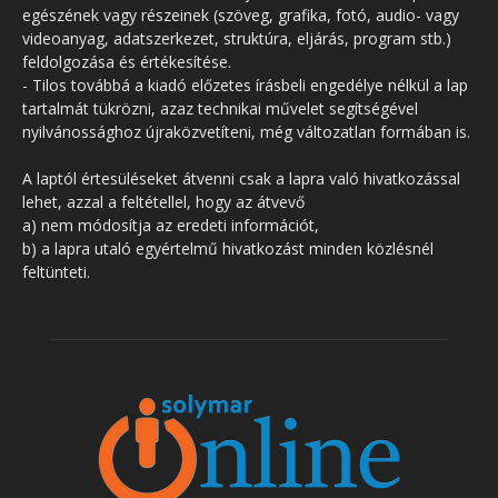
egészének vagy részeinek (szöveg, grafika, fotó, audio- vagy
videoanyag, adatszerkezet, struktúra, eljárás, program stb.)
feldolgozása és értékesítése.
- Tilos továbbá a kiadó előzetes írásbeli engedélye nélkül a lap
tartalmát tükrözni, azaz technikai művelet segítségével
nyilvánossághoz újraközvetíteni, még változatlan formában is.
A laptól értesüléseket átvenni csak a lapra való hivatkozással
lehet, azzal a feltétellel, hogy az átvevő
a) nem módosítja az eredeti információt,
b) a lapra utaló egyértelmű hivatkozást minden közlésnél
feltünteti.