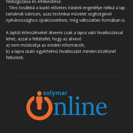
feldolgozása és értékesítése.
- Tilos továbbá a kiadó előzetes írásbeli engedélye nélkül a lap
tartalmát tükrözni, azaz technikai művelet segítségével
nyilvánossághoz újraközvetíteni, még változatlan formában is.
A laptól értesüléseket átvenni csak a lapra való hivatkozással
lehet, azzal a feltétellel, hogy az átvevő
a) nem módosítja az eredeti információt,
b) a lapra utaló egyértelmű hivatkozást minden közlésnél
feltünteti.