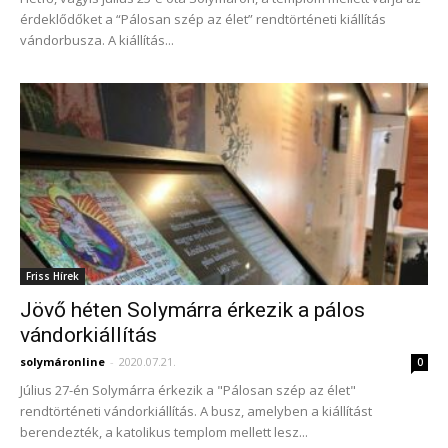
érdeklődőket a “Pálosan szép az élet” rendtörténeti kiállítás
vándorbusza. A kiállítás...
Friss Hírek
Jövő héten Solymárra érkezik a pálos
vándorkiállítás
solymáronline
-
2020.07.21.
0
Július 27-én Solymárra érkezik a "Pálosan szép az élet"
rendtörténeti vándorkiállítás. A busz, amelyben a kiállítást
berendezték, a katolikus templom mellett lesz...