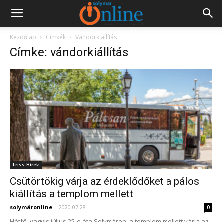
Kezdőlap
Címkék
Vándorkiállítás
Címke: vándorkiállítás
Friss Hírek
Csütörtökig várja az érdeklődőket a pálos
kiállítás a templom mellett
solymáronline
-
2020.07.28.
0
Hétfő, vagyis július 25-e óta Solymáron, a templom mellett várja az