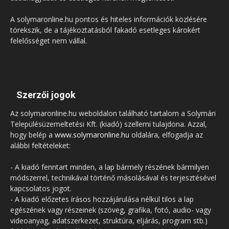
A solymaronline.hu pontos és hiteles információk közlésére
törekszik, de a tájékoztatásból fakadó esetleges károkért
felelősséget nem vállal.
Szerzői jogok
Az solymaronline.hu weboldalon található tartalom a Solymári
Településüzemeltetési Kft. (kiadó) szellemi tulajdona. Azzal,
hogy belép a
www.solymaronline.hu
oldalára, elfogadja az
alábbi feltételeket:
- A kiadó fenntart minden, a lap bármely részének bármilyen
módszerrel, technikával történő másolásával és terjesztésével
kapcsolatos jogot.
- A kiadó előzetes írásos hozzájárulása nélkül tilos a lap
egészének vagy részeinek (szöveg, grafika, fotó, audio- vagy
videoanyag, adatszerkezet, struktúra, eljárás, program stb.)