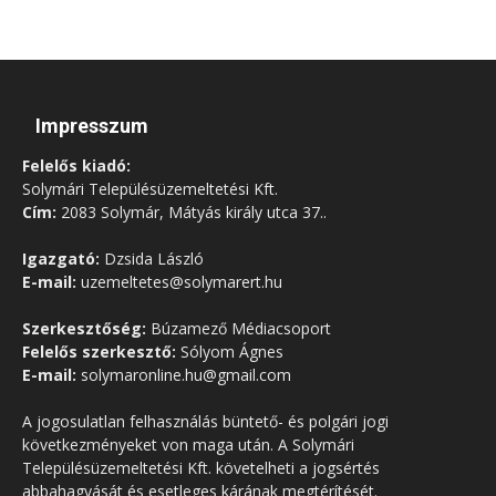
Impresszum
Felelős kiadó:
Solymári Településüzemeltetési Kft.
Cím:
2083 Solymár, Mátyás király utca 37..
Igazgató:
Dzsida László
E-mail:
uzemeltetes@solymarert.hu
Szerkesztőség:
Búzamező Médiacsoport
Felelős szerkesztő:
Sólyom Ágnes
E-mail:
solymaronline.hu@gmail.com
A jogosulatlan felhasználás büntető- és polgári jogi
következményeket von maga után. A Solymári
Településüzemeltetési Kft. követelheti a jogsértés
abbahagyását és esetleges kárának megtérítését.