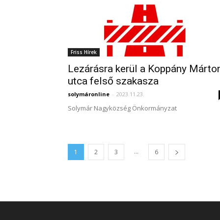
Friss Hírek
Lezárásra kerül a Koppány Márto
utca felső szakasza
solymáronline
-
2023.11.23.
Solymár Nagyközség Önkormányzat
...
1
2
3
6