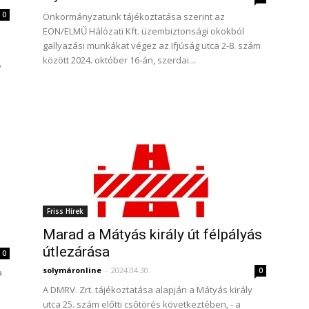
0
Önkormányzatunk tájékoztatása szerint az
EON/ELMŰ Hálózati Kft. üzembiztonsági okokból
gallyazási munkákat végez az Ifjúság utca 2-8. szám
között 2024. október 16-án, szerdai...
,
Friss Hírek
Marad a Mátyás király út félpályás
útlezárása
0
solymáronline
-
2024.04.30.
0
a
A DMRV. Zrt. tájékoztatása alapján a Mátyás király
utca 25. szám előtti csőtörés következtében, - a