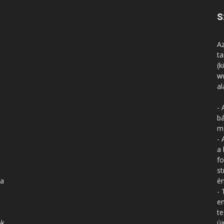
S
Az
ta
(k
w
al
- 
bá
má
- 
a 
fo
st
 a
ér
- 
en
te
ók
új