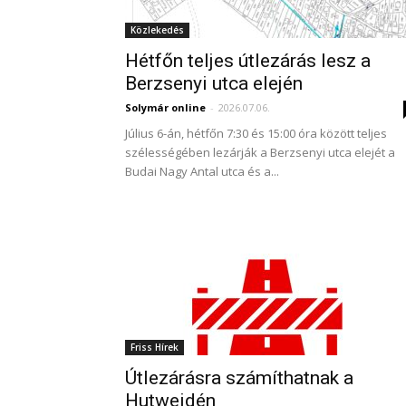
Közlekedés
Hétfőn teljes útlezárás lesz a
Berzsenyi utca elején
Solymár online
-
2026.07.06.
Július 6-án, hétfőn 7:30 és 15:00 óra között teljes
szélességében lezárják a Berzsenyi utca elejét a
Budai Nagy Antal utca és a...
Friss Hírek
Útlezárásra számíthatnak a
Hutweidén