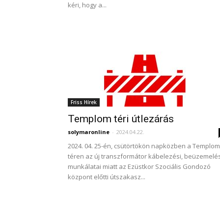
kéri, hogy a...
Friss Hírek
Templom téri útlezárás
solymaronline
-
2024.04.22.
2024. 04. 25-én, csütörtökön napközben a Templom
téren az új transzformátor kábelezési, beüzemelés
munkálatai miatt az Ezüstkor Szociális Gondozó
központ előtti útszakasz...