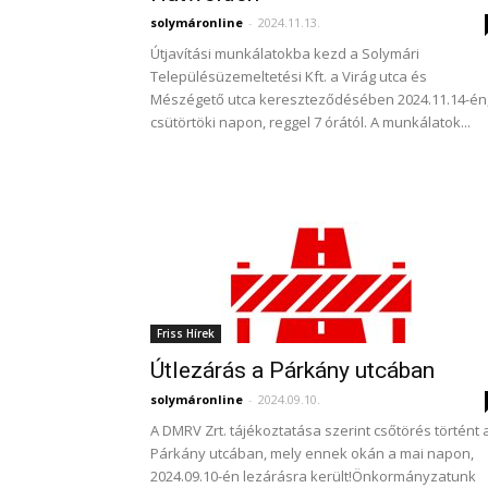
solymáronline
-
2024.11.13.
Útjavítási munkálatokba kezd a Solymári
Településüzemeltetési Kft. a Virág utca és
Mészégető utca kereszteződésében 2024.11.14-én
csütörtöki napon, reggel 7 órától. A munkálatok...
Friss Hírek
Útlezárás a Párkány utcában
solymáronline
-
2024.09.10.
A DMRV Zrt. tájékoztatása szerint csőtörés történt 
Párkány utcában, mely ennek okán a mai napon,
2024.09.10-én lezárásra került!Önkormányzatunk