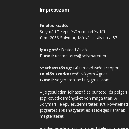
Impresszum
Felelős kiadó:
Solymári Településüzemeltetési Kft.
Cím:
2083 Solymár, Mátyás király utca 37..
Igazgató:
Dzsida László
E-mail:
uzemeltetes@solymarert.hu
Szerkesztőség:
Búzamező Médiacsoport
Felelős szerkesztő:
Sólyom Ágnes
E-mail:
solymaronline.hu@gmail.com
A jogosulatlan felhasználás büntető- és polgári
jogi következményeket von maga után. A
Solymári Településüzemeltetési Kft. követelheti
jogsértés abbahagyását és esetleges kárának
megtérítését.
A solymaronline.hu pontos és hiteles informáci