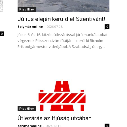
Friss Hírek
Július elején kerüld el Szentivánt!
Solymár online
-
2026.07.05.
0
0
Július 6. és 16. között útlezárással járó munkálatokat
végeznek Pilisszentiván főútján – derül ki Richolm
Erik polgármester videójából. A Szabadság út egy...
Friss Hírek
Útlezárás az Ifjúság utcában
solymáronline
-
2024.10.11.
0