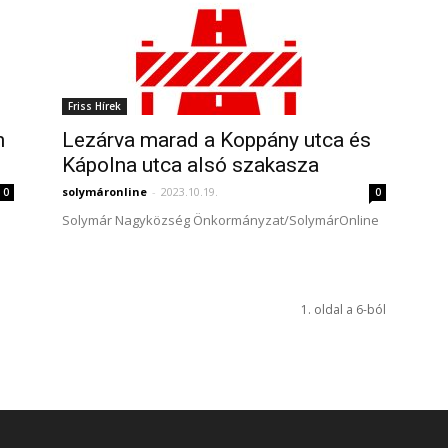
Friss Hírek
n
Lezárva marad a Koppány utca és
Kápolna utca alsó szakasza
solymáronline
-
2023.10.19.
0
0
Solymár Nagyközség Önkormányzat/SolymárOnline
1. oldal a 6-ból