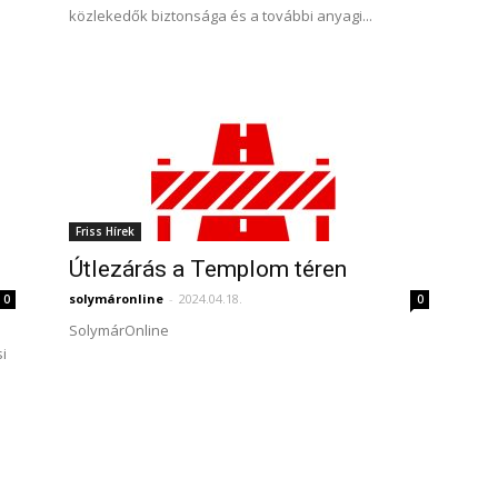
közlekedők biztonsága és a további anyagi...
Friss Hírek
Útlezárás a Templom téren
solymáronline
-
2024.04.18.
0
0
SolymárOnline
i