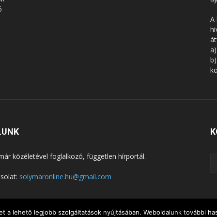
ó
A 
hi
á
a)
b)
kö
LUNK
K
már közéletével foglalkozó, független hírportál.
solat:
solymaronline.hu@gmail.com
t a lehető legjobb szolgáltatások nyújtásában. Weboldalunk további has