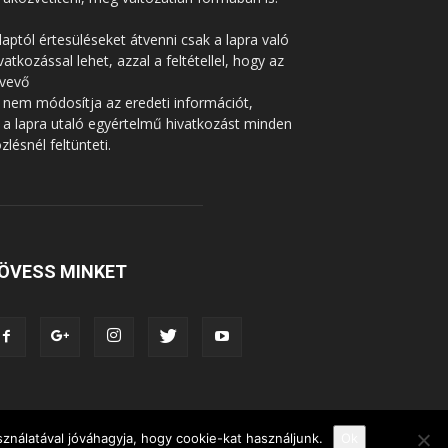
laptól értesüléseket átvenni csak a lapra való
vatkozással lehet, azzal a feltétellel, hogy az
tvevő
 nem módosítja az eredeti információt,
 a lapra utaló egyértelmű hivatkozást minden
zlésnél feltünteti.
ÖVESS MINKET
ználatával jóváhagyja, hogy cookie-kat használjunk.
Ok