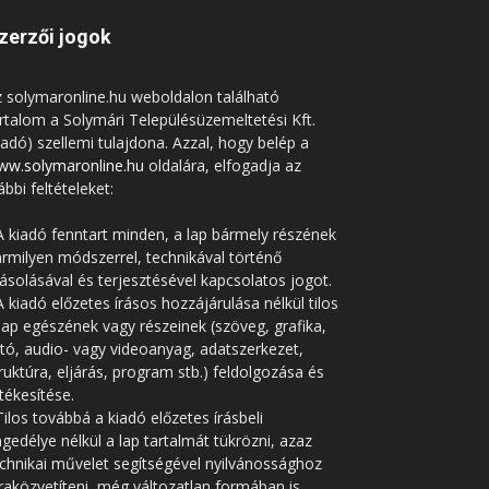
zerzői jogok
 solymaronline.hu weboldalon található
rtalom a Solymári Településüzemeltetési Kft.
iadó) szellemi tulajdona. Azzal, hogy belép a
ww.solymaronline.hu
oldalára, elfogadja az
ábbi feltételeket:
A kiadó fenntart minden, a lap bármely részének
rmilyen módszerrel, technikával történő
solásával és terjesztésével kapcsolatos jogot.
A kiadó előzetes írásos hozzájárulása nélkül tilos
lap egészének vagy részeinek (szöveg, grafika,
tó, audio- vagy videoanyag, adatszerkezet,
ruktúra, eljárás, program stb.) feldolgozása és
tékesítése.
Tilos továbbá a kiadó előzetes írásbeli
gedélye nélkül a lap tartalmát tükrözni, azaz
chnikai művelet segítségével nyilvánossághoz
raközvetíteni, még változatlan formában is.