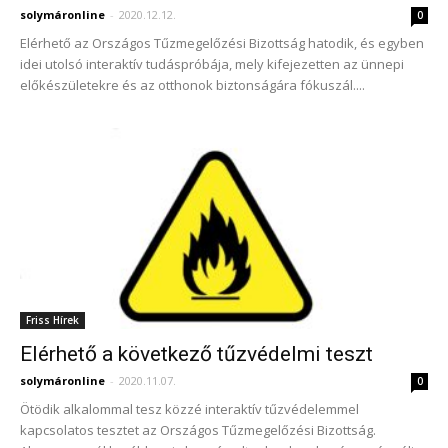
solymáronline
-
2020.12.12.
0
Elérhető az Országos Tűzmegelőzési Bizottság hatodik, és egyben
idei utolsó interaktív tudáspróbája, mely kifejezetten az ünnepi
előkészületekre és az otthonok biztonságára fókuszál....
Friss Hírek
Elérhető a következő tűzvédelmi teszt
solymáronline
-
2020.11.07.
0
Ötödik alkalommal tesz közzé interaktív tűzvédelemmel
kapcsolatos tesztet az Országos Tűzmegelőzési Bizottság.