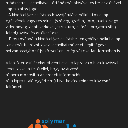
módszerrel, technikával történő másolásával és terjesztésével
kapcsolatos jogot.
- A kiadó előzetes írásos hozzájárulása nélkül tilos a lap
egészének vagy részeinek (szöveg, grafika, fotó, audio- vagy
videoanyag, adatszerkezet, struktúra, eljárás, program stb.)
feldolgozása és értékesítése.
- Tilos továbbá a kiadó előzetes írásbeli engedélye nélkül a lap
tartalmát tükrözni, azaz technikai művelet segítségével
nyilvánossághoz újraközvetíteni, még változatlan formában is.
A laptól értesüléseket átvenni csak a lapra való hivatkozással
lehet, azzal a feltétellel, hogy az átvevő
a) nem módosítja az eredeti információt,
b) a lapra utaló egyértelmű hivatkozást minden közlésnél
feltünteti.