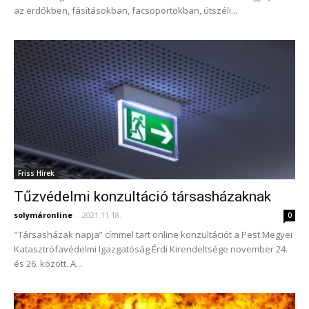
az erdőkben, fásításokban, facsoportokban, útszéli...
Friss Hírek
Tűzvédelmi konzultáció társasházaknak
solymáronline
-
2021.11.18.
0
"Társasházak napja” címmel tart online konzultációt a Pest Megyei
Katasztrófavédelmi Igazgatóság Érdi Kirendeltsége november 24.
és 26. között. A...