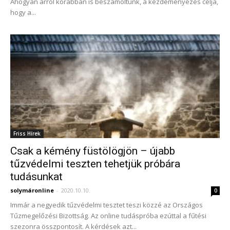
Ahogyan arról korábban is beszámoltunk, a kezdeményezés célja,
hogy a...
Friss Hírek
Csak a kémény füstölögjön – újabb
tűzvédelmi teszten tehetjük próbára
tudásunkat
solymáronline
-
2020.10.10.
0
Immár a negyedik tűzvédelmi tesztet teszi közzé az Országos
Tűzmegelőzési Bizottság. Az online tudáspróba ezúttal a fűtési
szezonra összpontosít. A kérdések azt...