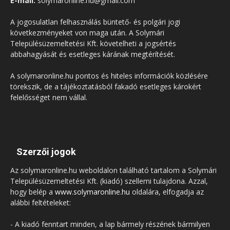
E-mail:
solymaronline.hu@gmail.com
A jogosulatlan felhasználás büntető- és polgári jogi
következményeket von maga után. A Solymári
Településüzemeltetési Kft. követelheti a jogsértés
abbahagyását és esetleges kárának megtérítését.
A solymaronline.hu pontos és hiteles információk közlésére
törekszik, de a tájékoztatásból fakadó esetleges károkért
felelősséget nem vállal.
Szerzői jogok
Az solymaronline.hu weboldalon található tartalom a Solymári
Településüzemeltetési Kft. (kiadó) szellemi tulajdona. Azzal,
hogy belép a
www.solymaronline.hu
oldalára, elfogadja az
alábbi feltételeket:
- A kiadó fenntart minden, a lap bármely részének bármilyen