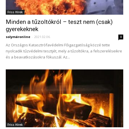
Friss Hírek
Minden a tűzoltókról – teszt nem (csak)
gyerekeknek
solymáronline
-
2021.02.06.
0
Az Országos Katasztrófavédelmi Főigazgatóság közzé tette
nyolcadik tűzvédelmi tesztjét, mely a tűzoltókra, a felszereléseikre
és a beavatkozásokra fókuszál. Az...
Friss Hírek