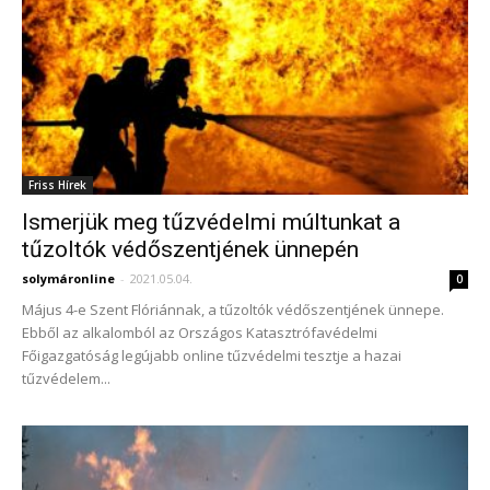
Friss Hírek
Ismerjük meg tűzvédelmi múltunkat a
tűzoltók védőszentjének ünnepén
solymáronline
-
2021.05.04.
0
Május 4-e Szent Flóriánnak, a tűzoltók védőszentjének ünnepe.
Ebből az alkalomból az Országos Katasztrófavédelmi
Főigazgatóság legújabb online tűzvédelmi tesztje a hazai
tűzvédelem...