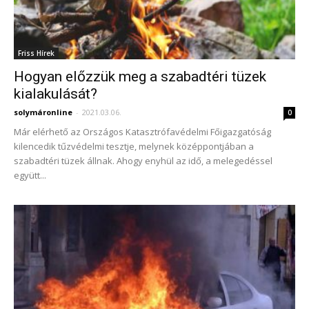
Friss Hírek
Hogyan előzzük meg a szabadtéri tüzek
kialakulását?
solymáronline
-
2021.03.06.
0
Már elérhető az Országos Katasztrófavédelmi Főigazgatóság
kilencedik tűzvédelmi tesztje, melynek középpontjában a
szabadtéri tüzek állnak. Ahogy enyhül az idő, a melegedéssel
együtt...