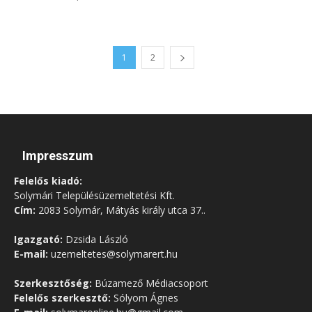
1
2
Impresszum
Felelős kiadó:
Solymári Településüzemeltetési Kft.
Cím:
2083 Solymár, Mátyás király utca 37..
Igazgató:
Dzsida László
E-mail:
uzemeltetes@solymarert.hu
Szerkesztőség:
Búzamező Médiacsoport
Felelős szerkesztő:
Sólyom Ágnes