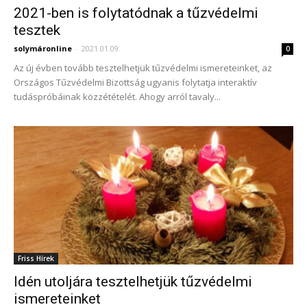
2021-ben is folytatódnak a tűzvédelmi
tesztek
solymáronline
-
2021.01.09.
0
Az új évben tovább tesztelhetjük tűzvédelmi ismereteinket, az
Országos Tűzvédelmi Bizottság ugyanis folytatja interaktív
tudáspróbáinak közzétételét. Ahogy arról tavaly...
Friss Hírek
Idén utoljára tesztelhetjük tűzvédelmi
ismereteinket