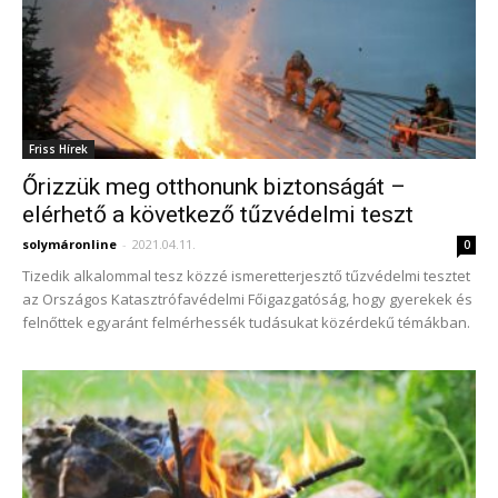
Friss Hírek
Őrizzük meg otthonunk biztonságát –
elérhető a következő tűzvédelmi teszt
solymáronline
-
2021.04.11.
0
Tizedik alkalommal tesz közzé ismeretterjesztő tűzvédelmi tesztet
az Országos Katasztrófavédelmi Főigazgatóság, hogy gyerekek és
felnőttek egyaránt felmérhessék tudásukat közérdekű témákban.