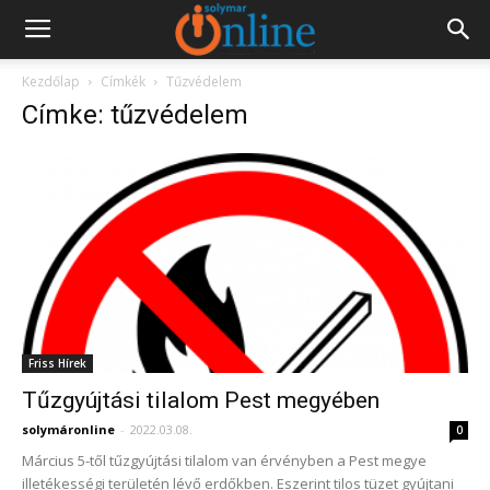
Kezdőlap
Címkék
Tűzvédelem
Címke: tűzvédelem
Friss Hírek
Tűzgyújtási tilalom Pest megyében
solymáronline
-
2022.03.08.
0
Március 5-től tűzgyújtási tilalom van érvényben a Pest megye
illetékességi területén lévő erdőkben. Eszerint tilos tüzet gyújtani