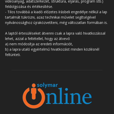
videoanyag, adatszerkezet, struktúra, eljárás, program stb.)
feldolgozása és értékesítése.
- Tilos továbbá a kiadó előzetes írásbeli engedélye nélkül a lap
tartalmát tükrözni, azaz technikai művelet segítségével
nyilvánossághoz újraközvetíteni, még változatlan formában is.
A laptól értesüléseket átvenni csak a lapra való hivatkozással
lehet, azzal a feltétellel, hogy az átvevő
a) nem módosítja az eredeti információt,
b) a lapra utaló egyértelmű hivatkozást minden közlésnél
feltünteti.