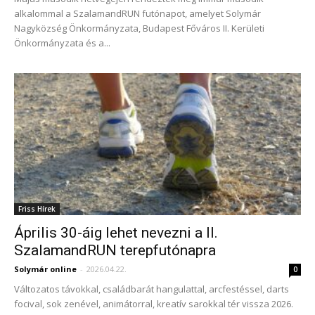
alkalommal a SzalamandRUN futónapot, amelyet Solymár
Nagyközség Önkormányzata, Budapest Főváros II. Kerületi
Önkormányzata és a...
Friss Hírek
Április 30-áig lehet nevezni a II.
SzalamandRUN terepfutónapra
Solymár online
-
2026.04.22.
0
Változatos távokkal, családbarát hangulattal, arcfestéssel, darts
focival, sok zenével, animátorral, kreatív sarokkal tér vissza 2026.