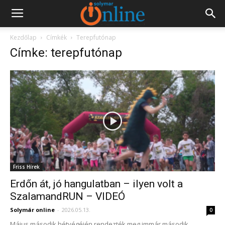
Kezdőlap
Címkék
Terepfutónap
Címke: terepfutónap
Friss Hírek
Erdőn át, jó hangulatban – ilyen volt a
SzalamandRUN – VIDEÓ
Solymár online
-
2026.05.13.
0
Május második hétvégéjén rendezték meg immár második