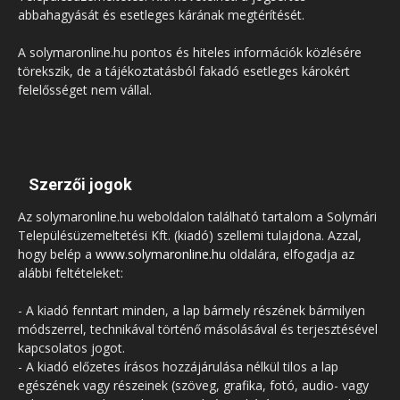
abbahagyását és esetleges kárának megtérítését.
A solymaronline.hu pontos és hiteles információk közlésére
törekszik, de a tájékoztatásból fakadó esetleges károkért
felelősséget nem vállal.
Szerzői jogok
Az solymaronline.hu weboldalon található tartalom a Solymári
Településüzemeltetési Kft. (kiadó) szellemi tulajdona. Azzal,
hogy belép a
www.solymaronline.hu
oldalára, elfogadja az
alábbi feltételeket:
- A kiadó fenntart minden, a lap bármely részének bármilyen
módszerrel, technikával történő másolásával és terjesztésével
kapcsolatos jogot.
- A kiadó előzetes írásos hozzájárulása nélkül tilos a lap
egészének vagy részeinek (szöveg, grafika, fotó, audio- vagy