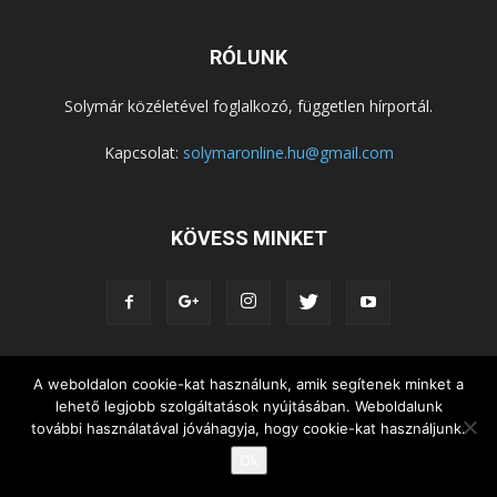
RÓLUNK
Solymár közéletével foglalkozó, független hírportál.
Kapcsolat:
solymaronline.hu@gmail.com
KÖVESS MINKET
KÖZÉLET
KÖZÖSSÉGEK
SZABADIDŐ
A weboldalon cookie-kat használunk, amik segítenek minket a
lehető legjobb szolgáltatások nyújtásában. Weboldalunk
NEMZETISÉG, HELYTÖRTÉNET
RIPORTOK
további használatával jóváhagyja, hogy cookie-kat használjunk.
KÖZÉRDEKŰ INFORMÁCIÓK
Ok
© Copyright 2015 - Solymár Online