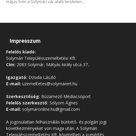
május 9-én a Solymári vár alatti területen...
Impresszum
Felelős kiadó:
Solymári Településüzemeltetési Kft.
Cím:
2083 Solymár, Mátyás király utca 37..
Igazgató:
Dzsida László
E-mail:
uzemeltetes@solymarert.hu
Szerkesztőség:
Búzamező Médiacsoport
Felelős szerkesztő:
Sólyom Ágnes
E-mail:
solymaronline.hu@gmail.com
A jogosulatlan felhasználás büntető- és polgári jogi
következményeket von maga után. A Solymári
Településüzemeltetési Kft. követelheti a jogsértés