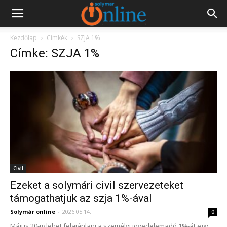
Kezdőlap
Címkék
SZJA 1%
Címke: SZJA 1%
Civil
Ezeket a solymári civil szervezeteket
támogathatjuk az szja 1%-ával
Solymár online
-
2026.05.14.
0
Május 20-ig lehet felajánlani a személyi jövedelemadó 1%-át egy