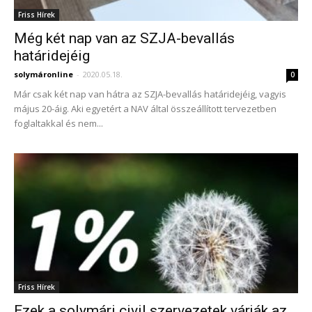
Friss Hírek
Még két nap van az SZJA-bevallás
határidejéig
solymáronline
-
2020.05.18.
0
Már csak két nap van hátra az SZJA-bevallás határidejéig, vagyis
május 20-áig. Aki egyetért a NAV által összeállított tervezetben
foglaltakkal és nem...
Friss Hírek
Ezek a solymári civil szervezetek várják az