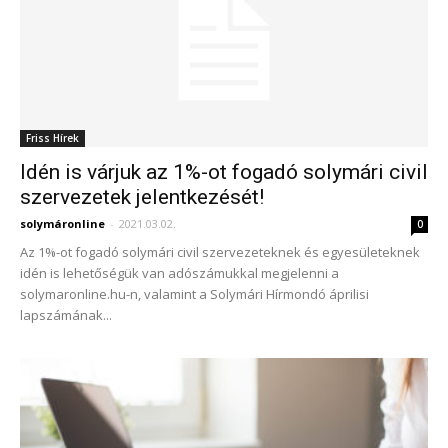
Friss Hírek
Idén is várjuk az 1%-ot fogadó solymári civil
szervezetek jelentkezését!
solymáronline
-
2021.03.02.
0
Az 1%-ot fogadó solymári civil szervezeteknek és egyesületeknek
idén is lehetőségük van adószámukkal megjelenni a
solymaronline.hu-n, valamint a Solymári Hírmondó áprilisi
lapszámának...