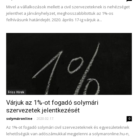
Mivel a vállalkozások mellett a civil szervezeteknek is nehézséget
jelenthet a járványhelyzet, meghosszabbítottuk az 1%-os
felhívásunk határidejét. 2020. április 17-ig várjuk a...
Friss Hírek
Várjuk az 1%-ot fogadó solymári
szervezetek jelentkezését
solymáronline
-
2020.02.17.
0
Az 1%-ot fogadó solymári civil szervezeteknek és egyesületeknek
lehetőségük van adószámukkal megjelenni a solymaronline.hu-n,