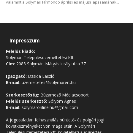
valamint a Solymári Hírmondó áprilisi és májusi lapszámának...
Impresszum
Felelős kiadó:
Solymári Településüzemeltetési Kft.
Cím:
2083 Solymár, Mátyás király utca 37..
Igazgató:
Dzsida László
E-mail:
uzemeltetes@solymarert.hu
Szerkesztőség:
Búzamező Médiacsoport
Felelős szerkesztő:
Sólyom Ágnes
E-mail:
solymaronline.hu@gmail.com
A jogosulatlan felhasználás büntető- és polgári jogi
következményeket von maga után. A Solymári
Településüzemeltetési Kft. követelheti a jogsértés