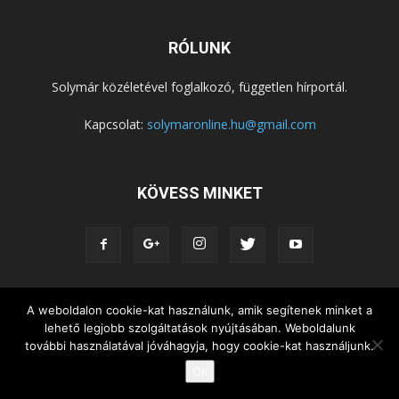
RÓLUNK
Solymár közéletével foglalkozó, független hírportál.
Kapcsolat:
solymaronline.hu@gmail.com
KÖVESS MINKET
A weboldalon cookie-kat használunk, amik segítenek minket a
KÖZÉLET
KÖZÖSSÉGEK
SZABADIDŐ
lehető legjobb szolgáltatások nyújtásában. Weboldalunk
NEMZETISÉG, HELYTÖRTÉNET
RIPORTOK
további használatával jóváhagyja, hogy cookie-kat használjunk.
KÖZÉRDEKŰ INFORMÁCIÓK
Ok
© Copyright 2015 - Solymár Online