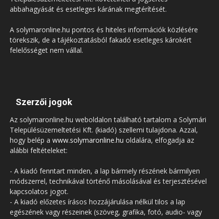
abbahagyását és esetleges kárának megtérítését.
A solymaronline.hu pontos és hiteles információk közlésére
törekszik, de a tájékoztatásból fakadó esetleges károkért
felelősséget nem vállal.
Szerzői jogok
Az solymaronline.hu weboldalon található tartalom a Solymári
Településüzemeltetési Kft. (kiadó) szellemi tulajdona. Azzal,
hogy belép a
www.solymaronline.hu
oldalára, elfogadja az
alábbi feltételeket:
- A kiadó fenntart minden, a lap bármely részének bármilyen
módszerrel, technikával történő másolásával és terjesztésével
kapcsolatos jogot.
- A kiadó előzetes írásos hozzájárulása nélkül tilos a lap
egészének vagy részeinek (szöveg, grafika, fotó, audio- vagy