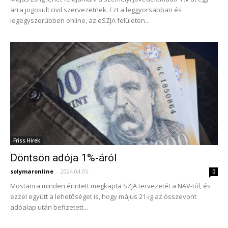
arra jogosult civil szervezetnek. Ezt a leggyorsabban és
legegyszerűbben online, az eSZJA felületen...
Friss Hírek
Döntsön adója 1%-áról
solymaronline
-
2024.04.05.
0
Mostanra minden érintett megkapta SZJA tervezetét a NAV-tól, és
ezzel együtt a lehetőséget is, hogy május 21-ig az összevont
adóalap után befizetett...