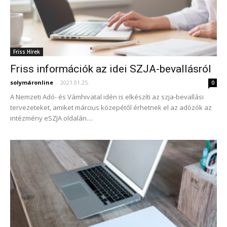
Friss Hírek
Friss információk az idei SZJA-bevallásról
solymáronline
-
2021.01.25.
0
A Nemzeti Adó- és Vámhivatal idén is elkészíti az szja-bevallási
tervezeteket, amiket március közepétől érhetnek el az adózók az
intézmény eSZJA oldalán....