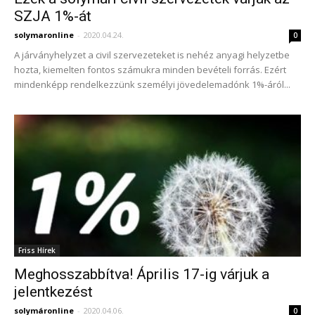
SZJA 1%-át
solymaronline
-
2020.04.24.
0
A járványhelyzet a civil szervezeteket is nehéz anyagi helyzetbe
hozta, kiemelten fontos számukra minden bevételi forrás. Ezért
mindenképp rendelkezzünk személyi jövedelemadónk 1%-áról...
Friss Hírek
Meghosszabbítva! Április 17-ig várjuk a
jelentkezést
solymáronline
-
2020.04.06.
0