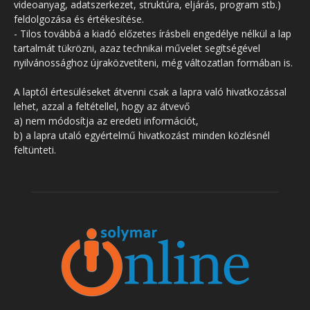
videoanyag, adatszerkezet, struktúra, eljárás, program stb.)
feldolgozása és értékesítése.
- Tilos továbbá a kiadó előzetes írásbeli engedélye nélkül a lap
tartalmát tükrözni, azaz technikai művelet segítségével
nyilvánossághoz újraközvetíteni, még változatlan formában is.
A laptól értesüléseket átvenni csak a lapra való hivatkozással
lehet, azzal a feltétellel, hogy az átvevő
a) nem módosítja az eredeti információt,
b) a lapra utaló egyértelmű hivatkozást minden közlésnél
feltünteti.