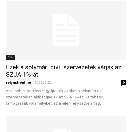
Civil
Ezek a solymári civil szervezetek várják az
SZJA 1%-át
solymáronline
-
2021.03.22.
0
Az alábbiakban összegyűjtöttük azokat a solymári civil
szervezeteket, akik fogadják az SZJA 1%-át. Ha tehetik,
támogassák valamelyiket, ez a jelen helyzetben nagy...