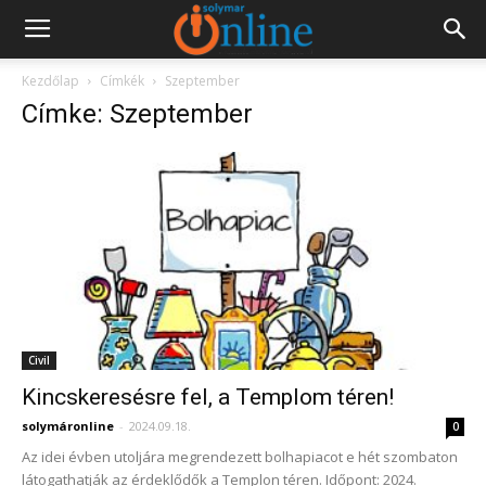
Kezdőlap
Címkék
Szeptember
Címke: Szeptember
Civil
Kincskeresésre fel, a Templom téren!
solymáronline
-
2024.09.18.
0
Az idei évben utoljára megrendezett bolhapiacot e hét szombaton
látogathatják az érdeklődők a Templon téren. Időpont: 2024.