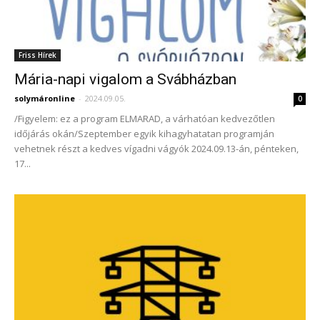
Friss Hírek
Mária-napi vigalom a Svábházban
solymáronline
-
2024.09.05.
0
/Figyelem: ez a program ELMARAD, a várhatóan kedvezőtlen
időjárás okán/Szeptember egyik kihagyhatatan programján
vehetnek részt a kedves vígadni vágyók 2024.09.13-án, pénteken,
17...