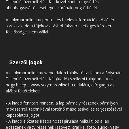
Településüzemeltetési Kft. követelheti a jogsértés
abbahagyását és esetleges kárának megtérítését.
A solymaronline.hu pontos és hiteles információk közlésére
törekszik, de a tájékoztatásból fakadó esetleges károkért
felelősséget nem vállal.
Szerzői jogok
Az solymaronline.hu weboldalon található tartalom a Solymári
Településüzemeltetési Kft. (kiadó) szellemi tulajdona. Azzal,
hogy belép a
www.solymaronline.hu
oldalára, elfogadja az
alábbi feltételeket:
- A kiadó fenntart minden, a lap bármely részének bármilyen
módszerrel, technikával történő másolásával és terjesztésével
kapcsolatos jogot.
- A kiadó előzetes írásos hozzájárulása nélkül tilos a lap
egészének vagy részeinek (szöveg, grafika, fotó, audio- vagy