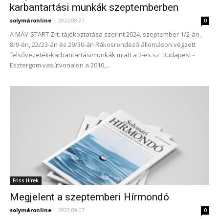
karbantartási munkák szeptemberben
solymáronline
-
2024.08.27.
0
A MÁV-START Zrt. tájékoztatása szerint 2024. szeptember 1/2-án,
8/9-én, 22/23-án és 29/30-án Rákosrendező állomáson végzett
felsővezeték-karbantartásimunkák miatt a 2-es sz. Budapest -
Esztergom vasútvonalon a 2010,...
Friss Hírek
Megjelent a szeptemberi Hírmondó
solymáronline
-
2022.09.07.
0