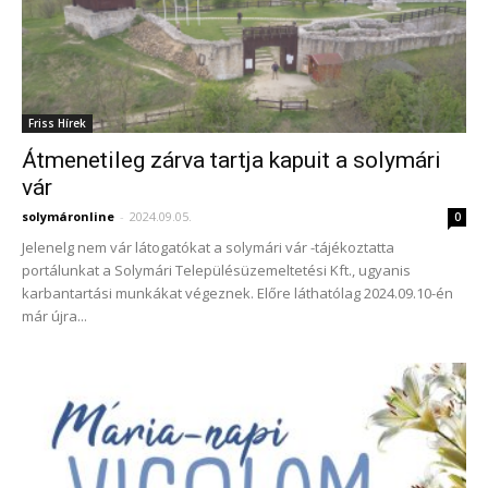
Friss Hírek
Átmenetileg zárva tartja kapuit a solymári
vár
solymáronline
-
2024.09.05.
0
Jelenelg nem vár látogatókat a solymári vár -tájékoztatta
portálunkat a Solymári Településüzemeltetési Kft., ugyanis
karbantartási munkákat végeznek. Előre láthatólag 2024.09.10-én
már újra...