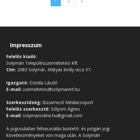
1
2
Impresszum
Felelős kiadó:
Solymári Településüzemeltetési Kft.
Cím:
2083 Solymár, Mátyás király utca 37..
Igazgató:
Dzsida László
E-mail:
uzemeltetes@solymarert.hu
Szerkesztőség:
Búzamező Médiacsoport
Felelős szerkesztő:
Sólyom Ágnes
E-mail:
solymaronline.hu@gmail.com
A jogosulatlan felhasználás büntető- és polgári jogi
következményeket von maga után. A Solymári