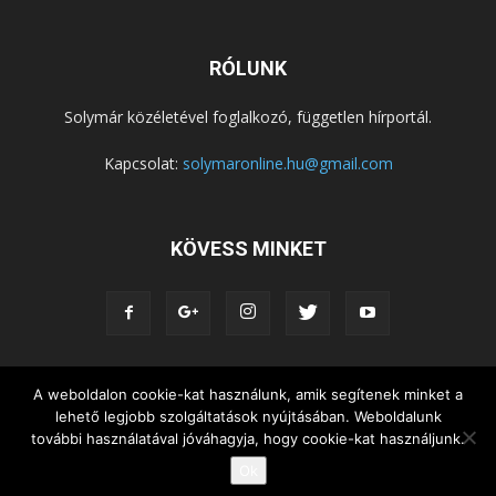
RÓLUNK
Solymár közéletével foglalkozó, független hírportál.
Kapcsolat:
solymaronline.hu@gmail.com
KÖVESS MINKET
KÖZÉLET
KÖZÖSSÉGEK
SZABADIDŐ
A weboldalon cookie-kat használunk, amik segítenek minket a
lehető legjobb szolgáltatások nyújtásában. Weboldalunk
NEMZETISÉG, HELYTÖRTÉNET
RIPORTOK
további használatával jóváhagyja, hogy cookie-kat használjunk.
KÖZÉRDEKŰ INFORMÁCIÓK
Ok
© Copyright 2015 - Solymár Online