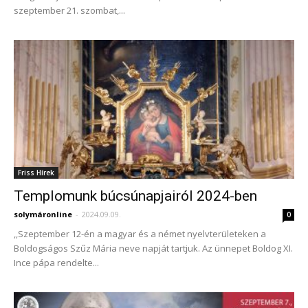
szeptember 21. szombat,...
Friss Hírek
Templomunk búcsúnapjairól 2024-ben
solymáronline
-
2024.09.09.
0
,,Szeptember 12-én a magyar és a német nyelvterületeken a
Boldogságos Szűz Mária neve napját tartjuk. Az ünnepet Boldog XI.
Ince pápa rendelte...