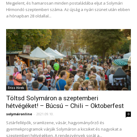
Megjelent, és hamarosan minden postaládába eljut a Solymári
Hírmondó szeptemberi száma. Az újság a nyári szünet után ebben
a hónapban 28 oldallal...
Friss Hírek
Töltsd Solymáron a szeptemberi
hétvégéket! – Búcsú – Chili – Oktoberfest
solymáronline
-
2021.09.10.
0
Sztárfellépők, sramlizene, vásár, hagyományőrző és
gyermekprogramok várják Solymáron a kicsiket és nagyokat a
szeptemberi hétvégéken. A rendezvények sorát a...