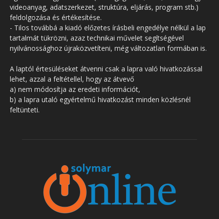
videoanyag, adatszerkezet, struktúra, eljárás, program stb.)
feldolgozása és értékesítése.
- Tilos továbbá a kiadó előzetes írásbeli engedélye nélkül a lap
tartalmát tükrözni, azaz technikai művelet segítségével
nyilvánossághoz újraközvetíteni, még változatlan formában is.
A laptól értesüléseket átvenni csak a lapra való hivatkozással
lehet, azzal a feltétellel, hogy az átvevő
a) nem módosítja az eredeti információt,
b) a lapra utaló egyértelmű hivatkozást minden közlésnél
feltünteti.