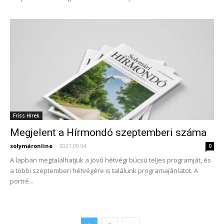
Friss Hírek
Megjelent a Hírmondó szeptemberi száma
solymáronline
-
2021.09.04.
0
A lapban megtalálhatjuk a jövő hétvégi búcsú teljes programját, és
a többi szeptemberi hétvégére is találunk programajánlatot. A
portré...