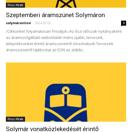
Friss Hírek
Szeptemberi áramszünet Solymáron
solymáronline
-
2024.09.02.
0
/Cikkünket folyamatosan frissítjük./Az őszi időszak nyitányaként
az áramszolgáltató weboldalán máris újabb, tervezett,
településünket érintő áramszünetről olvashatunk.Tervezett
áramszünetről tájékoztat az EON az alábbi...
Friss Hírek
Solymár vonatközlekedését érintő