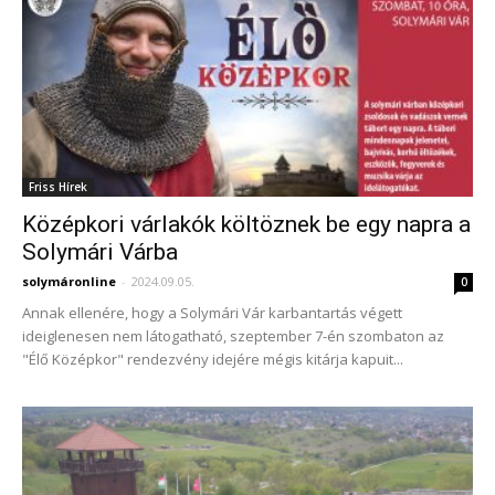
Friss Hírek
Középkori várlakók költöznek be egy napra a
Solymári Várba
solymáronline
-
2024.09.05.
0
Annak ellenére, hogy a Solymári Vár karbantartás végett
ideiglenesen nem látogatható, szeptember 7-én szombaton az
"Élő Középkor" rendezvény idejére mégis kitárja kapuit...