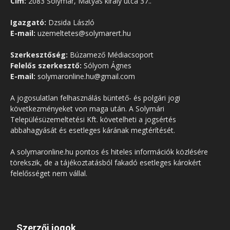
Cím:
2083 Solymár, Mátyás király utca 37..
Igazgató:
Dzsida László
E-mail:
uzemeltetes@solymarert.hu
Szerkesztőség:
Búzamező Médiacsoport
Felelős szerkesztő:
Sólyom Ágnes
E-mail:
solymaronline.hu@gmail.com
A jogosulatlan felhasználás büntető- és polgári jogi
következményeket von maga után. A Solymári
Településüzemeltetési Kft. követelheti a jogsértés
abbahagyását és esetleges kárának megtérítését.
A solymaronline.hu pontos és hiteles információk közlésére
törekszik, de a tájékoztatásból fakadó esetleges károkért
felelősséget nem vállal.
Szerzői jogok