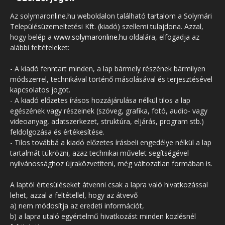
Az solymaronline.hu weboldalon található tartalom a Solymári
Településüzemeltetési Kft. (kiadó) szellemi tulajdona. Azzal,
hogy belép a
www.solymaronline.hu
oldalára, elfogadja az
alábbi feltételeket:
- A kiadó fenntart minden, a lap bármely részének bármilyen
módszerrel, technikával történő másolásával és terjesztésével
kapcsolatos jogot.
- A kiadó előzetes írásos hozzájárulása nélkül tilos a lap
egészének vagy részeinek (szöveg, grafika, fotó, audio- vagy
videoanyag, adatszerkezet, struktúra, eljárás, program stb.)
feldolgozása és értékesítése.
- Tilos továbbá a kiadó előzetes írásbeli engedélye nélkül a lap
tartalmát tükrözni, azaz technikai művelet segítségével
nyilvánossághoz újraközvetíteni, még változatlan formában is.
A laptól értesüléseket átvenni csak a lapra való hivatkozással
lehet, azzal a feltétellel, hogy az átvevő
a) nem módosítja az eredeti információt,
b) a lapra utaló egyértelmű hivatkozást minden közlésnél