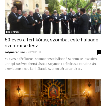
Friss Hírek
50 éves a férfikórus, szombat este hálaadó
szentmise lesz
solymaronline
-
2019.01.30.
0
50 éves a férfikórus, szombat este hálaadó szentmise lesz Idén
ünnepli 50 éves fennállását a Solymári Férfikórus. Február 2-án,
szombaton 18:30-kor hálaadó szentmisét tartanak a...