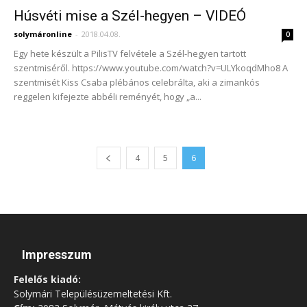
Húsvéti mise a Szél-hegyen – VIDEÓ
solymáronline
-
2018.04.08.
0
Egy hete készült a PilisTV felvétele a Szél-hegyen tartott
szentmiséről. https://www.youtube.com/watch?v=ULYkoqdMho8 A
szentmisét Kiss Csaba plébános celebrálta, aki a zimankós
reggelen kifejezte abbéli reményét, hogy „a...
4
5
6
Impresszum
Felelős kiadó:
Solymári Településüzemeltetési Kft.