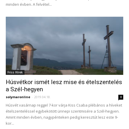
minden évben. A felvétel...
Friss Hírek
Húsvétkor ismét lesz mise és ételszentelés
a Szél-hegyen
solymaronline
-
2019.04.18.
0
Húsvét vasárnap reggel 7-kor várja Kiss Csaba plébános a híveket
ételszenteléssel egybekötött ünnepi szentmisére a Szél-hegyen.
Amint minden évben, nagypénteken pedig keresztút lesz este 9-
kor...