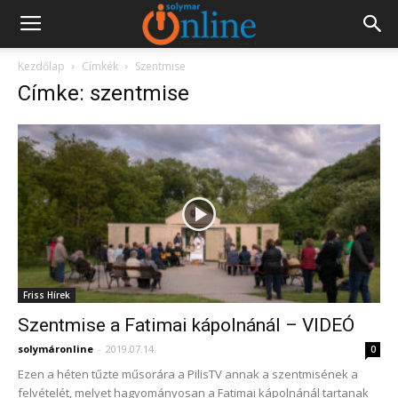
Kezdőlap
Címkék
Szentmise
Címke: szentmise
Friss Hírek
Szentmise a Fatimai kápolnánál – VIDEÓ
solymáronline
-
2019.07.14.
0
Ezen a héten tűzte műsorára a PilisTV annak a szentmisének a
felvételét, melyet hagyományosan a Fatimai kápolnánál tartanak