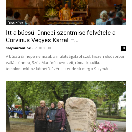
Friss Hírek
Itt a búcsúi ünnepi szentmise felvétele a
Corvinus Vegyes Karral –...
solymaronline
-
2018.09.18.
0
A búcsú ünnepe nemcsak a mulatságokról szól, hiszen elsősorban
vallási ünnep, Szűz Máriáról nevezett, római katolikus
templomunkhoz köthető. Ezért is rendezik meg a Solymári...