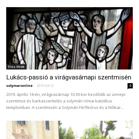
Friss Hírek
Lukács-passió a virágvasárnapi szentmisén
solymaronline
-
2019.04.12.
0
2019. április 14-én, virágvasárnap 10.30-kor kezdődik az ünnepi
szentmise és barkaszentelés a solymári római katolikus
templomban. A szentmisén a Solymári Férfikórus és a Nőikar...