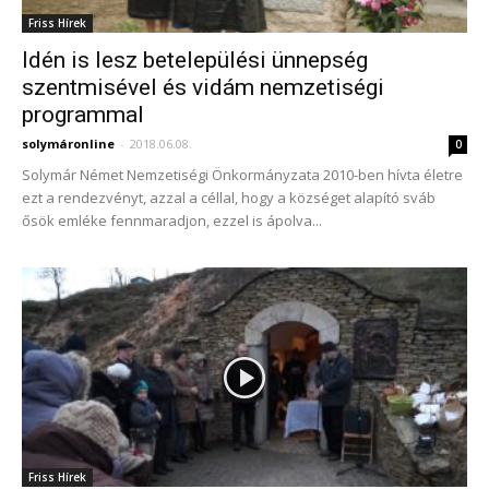
Friss Hírek
Idén is lesz betelepülési ünnepség
szentmisével és vidám nemzetiségi
programmal
solymáronline
-
2018.06.08.
0
Solymár Német Nemzetiségi Önkormányzata 2010-ben hívta életre
ezt a rendezvényt, azzal a céllal, hogy a községet alapító sváb
ősök emléke fennmaradjon, ezzel is ápolva...
Friss Hírek