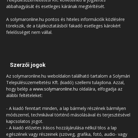
abbahagyását és esetleges kárának megtérítését.
A solymaronline.hu pontos és hiteles információk közlésére
törekszik, de a tájékoztatásból fakadó esetleges károkért
felelősséget nem vállal.
Szerzői jogok
Az solymaronline.hu weboldalon található tartalom a Solymári
Településüzemeltetési Kft. (kiadó) szellemi tulajdona. Azzal,
hogy belép a
www.solymaronline.hu
oldalára, elfogadja az
alábbi feltételeket:
- A kiadó fenntart minden, a lap bármely részének bármilyen
módszerrel, technikával történő másolásával és terjesztésével
kapcsolatos jogot.
- A kiadó előzetes írásos hozzájárulása nélkül tilos a lap
egészének vagy részeinek (szöveg, grafika, fotó, audio- vagy