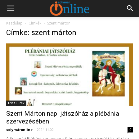
Kezdőlap
Címkék
Szent márton
Címke: szent márton
Friss Hírek
Szent Márton napi játszóház a plébánia
szervezésében
solymáronline
-
2024.11.02.
0
A Solymári Plébánia november 9-én szombaton ismét játszóházba