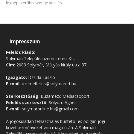
legnépszerűbb szentje volt, és...
Impresszum
Felelős kiadó:
Solymári Településüzemeltetési Kft.
Cím:
2083 Solymár, Mátyás király utca 37..
Igazgató:
Dzsida László
E-mail:
uzemeltetes@solymarert.hu
Szerkesztőség:
Búzamező Médiacsoport
Felelős szerkesztő:
Sólyom Ágnes
E-mail:
solymaronline.hu@gmail.com
A jogosulatlan felhasználás büntető- és polgári jogi
következményeket von maga után. A Solymári
Településüzemeltetési Kft. követelheti a jogsértés