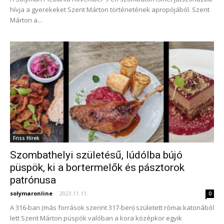
hívja a gyerekeket Szent Márton történetének apropójából. Szent
Márton a...
Friss Hírek
Szombathelyi születésű, lúdólba bújó
püspök, ki a bortermelők és pásztorok
patrónusa
solymaronline
-
2023.11.11.
0
A 316-ban (más források szerint 317-ben) született római katonából
lett Szent Márton püspök valóban a kora középkor egyik