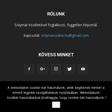
RÓLUNK
Solymár közéletével foglalkozó, független hírportál.
Kapcsolat:
solymaronline.hu@gmail.com
KÖVESS MINKET
KÖZÉLET
KÖZÖSSÉGEK
SZABADIDŐ
A weboldalon cookie-kat használunk, amik segítenek minket a
lehető legjobb szolgáltatások nyújtásában. Weboldalunk
NEMZETISÉG, HELYTÖRTÉNET
RIPORTOK
további használatával jóváhagyja, hogy cookie-kat használjunk.
KÖZÉRDEKŰ INFORMÁCIÓK
Ok
© Copyright 2015 - Solymár Online