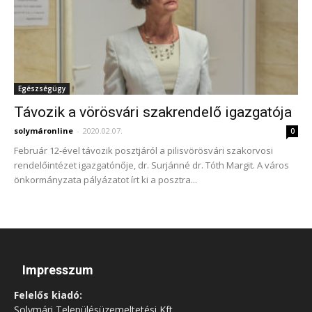
Egészségügy
Távozik a vörösvári szakrendelő igazgatója
solymáronline
-
2020.02.07.
0
Február 12-ével távozik posztjáról a pilisvörösvári szakorvosi
rendelőintézet igazgatónője, dr. Surjánné dr. Tóth Margit. A város
önkormányzata pályázatot írt ki a posztra...
Impresszum
Felelős kiadó:
Solymári Településüzemeltetési Kft.