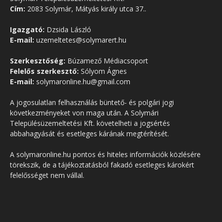
Cím:
2083 Solymár, Mátyás király utca 37..
Igazgató:
Dzsida László
E-mail:
uzemeltetes@solymarert.hu
Szerkesztőség:
Búzamező Médiacsoport
Felelős szerkesztő:
Sólyom Ágnes
E-mail:
solymaronline.hu@gmail.com
A jogosulatlan felhasználás büntető- és polgári jogi
következményeket von maga után. A Solymári
Településüzemeltetési Kft. követelheti a jogsértés
abbahagyását és esetleges kárának megtérítését.
A solymaronline.hu pontos és hiteles információk közlésére
törekszik, de a tájékoztatásból fakadó esetleges károkért
felelősséget nem vállal.