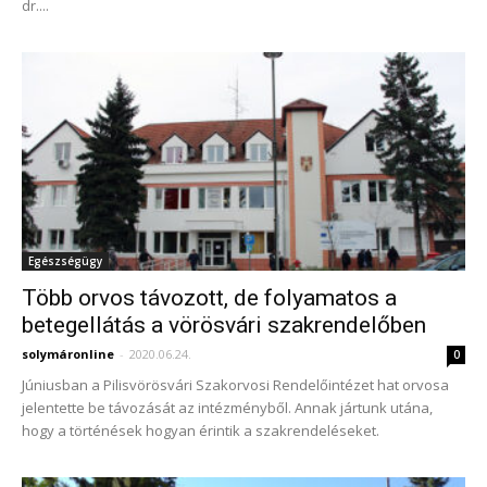
dr....
Egészségügy
Több orvos távozott, de folyamatos a
betegellátás a vörösvári szakrendelőben
solymáronline
-
2020.06.24.
0
Júniusban a Pilisvörösvári Szakorvosi Rendelőintézet hat orvosa
jelentette be távozását az intézményből. Annak jártunk utána,
hogy a történések hogyan érintik a szakrendeléseket.