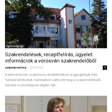
Egészségügy
Szakrendelések, receptfelírás, ügyelet:
információk a vörösvári szakrendelőből
solymáronline
-
2020.04.09.
0
A pilisvörösvári szakorvosi rendelőintézet új igazgatóját, Kóti
Tamást kérdeztük, mennyiben változott meg a szakrendelések
menete a vírushelyzet idején. Mit...