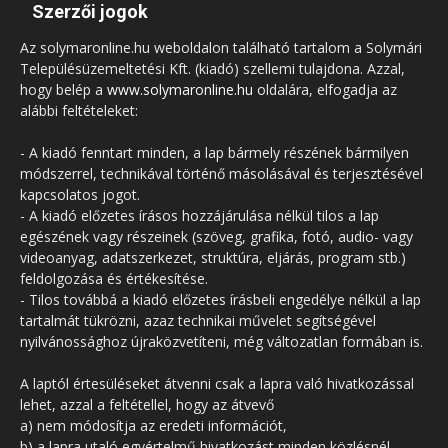
Szerzői jogok
Az solymaronline.hu weboldalon található tartalom a Solymári
Településüzemeltetési Kft. (kiadó) szellemi tulajdona. Azzal,
hogy belép a
www.solymaronline.hu
oldalára, elfogadja az
alábbi feltételeket:
- A kiadó fenntart minden, a lap bármely részének bármilyen
módszerrel, technikával történő másolásával és terjesztésével
kapcsolatos jogot.
- A kiadó előzetes írásos hozzájárulása nélkül tilos a lap
egészének vagy részeinek (szöveg, grafika, fotó, audio- vagy
videoanyag, adatszerkezet, struktúra, eljárás, program stb.)
feldolgozása és értékesítése.
- Tilos továbbá a kiadó előzetes írásbeli engedélye nélkül a lap
tartalmát tükrözni, azaz technikai művelet segítségével
nyilvánossághoz újraközvetíteni, még változatlan formában is.
A laptól értesüléseket átvenni csak a lapra való hivatkozással
lehet, azzal a feltétellel, hogy az átvevő
a) nem módosítja az eredeti információt,
b) a lapra utaló egyértelmű hivatkozást minden közlésnél