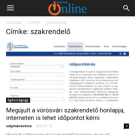
Kezdőlap
Címkék
Szakrendelő
Címke: szakrendelő
Egészségügy
Megújult a vörösvári szakrendelő honlapja,
interneten is lehet időpontot kérni
solymáronline
-
2021.01.13.
0
Megújult a Pilisvörösvári Szakrendelő honlapja, és ezzel