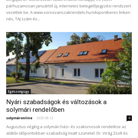
párhuzamosan januártól új, internetes betegelőjegyzési rendszert
vezettek be. A www.vorosvariszakrendelo.hu/idopontkeres linken
név, TAJ szám és...
Egészségügy
Nyári szabadságok és változások a
solymári rendelőben
solymáronline
-
2020.08.12.
0
Augusztus végéig a solymári házi- és szakorvosok rendelése az
alábbi időpontokban szabadság miatt szünetel: Dr. Virág Zsolt és