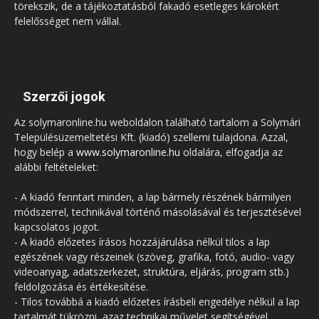
törekszik, de a tájékoztatásból fakadó esetleges károkért
felelősséget nem vállal.
Szerzői jogok
Az solymaronline.hu weboldalon található tartalom a Solymári
Településüzemeltetési Kft. (kiadó) szellemi tulajdona. Azzal,
hogy belép a
www.solymaronline.hu
oldalára, elfogadja az
alábbi feltételeket:
- A kiadó fenntart minden, a lap bármely részének bármilyen
módszerrel, technikával történő másolásával és terjesztésével
kapcsolatos jogot.
- A kiadó előzetes írásos hozzájárulása nélkül tilos a lap
egészének vagy részeinek (szöveg, grafika, fotó, audio- vagy
videoanyag, adatszerkezet, struktúra, eljárás, program stb.)
feldolgozása és értékesítése.
- Tilos továbbá a kiadó előzetes írásbeli engedélye nélkül a lap
tartalmát tükrözni, azaz technikai művelet segítségével