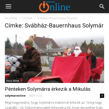
Kezdőlap
Címkék
Svábház-Bauernhaus Solymár
Címke: Svábház-Bauernhaus Solymár
Friss Hírek
Pénteken Solymárra érkezik a Mikulás
solymaronline
-
2024.12.03.
0
Régi hagyomány, hogy Solymárra traktorral érkezik az "öreg nagy
szakállú". Az Önkormányzattól érkezett a hír, hogy december 6-án,