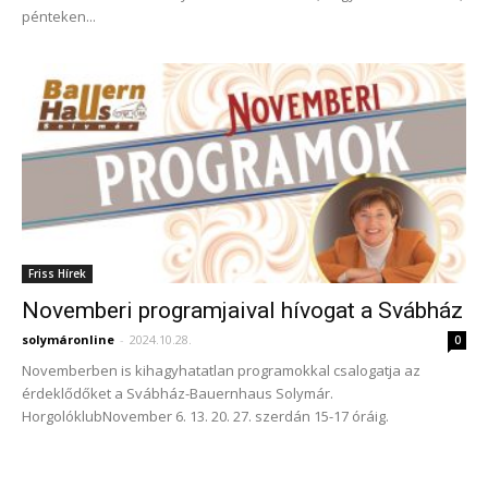
pénteken...
Friss Hírek
Novemberi programjaival hívogat a Svábház
solymáronline
-
2024.10.28.
0
Novemberben is kihagyhatatlan programokkal csalogatja az
érdeklődőket a Svábház-Bauernhaus Solymár.
HorgolóklubNovember 6. 13. 20. 27. szerdán 15-17 óráig.