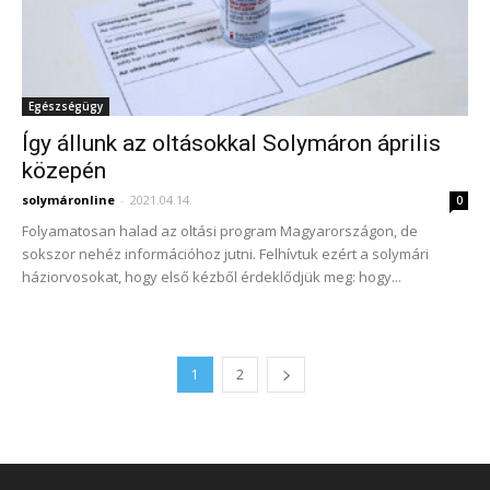
Egészségügy
Így állunk az oltásokkal Solymáron április
közepén
solymáronline
-
2021.04.14.
0
Folyamatosan halad az oltási program Magyarországon, de
sokszor nehéz információhoz jutni. Felhívtuk ezért a solymári
háziorvosokat, hogy első kézből érdeklődjük meg: hogy...
1
2