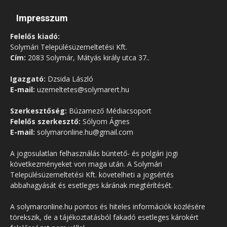
Impresszum
Felelős kiadó:
Solymári Településüzemeltetési Kft.
Cím:
2083 Solymár, Mátyás király utca 37..
Igazgató:
Dzsida László
E-mail:
uzemeltetes@solymarert.hu
Szerkesztőség:
Búzamező Médiacsoport
Felelős szerkesztő:
Sólyom Ágnes
E-mail:
solymaronline.hu@gmail.com
A jogosulatlan felhasználás büntető- és polgári jogi
következményeket von maga után. A Solymári
Településüzemeltetési Kft. követelheti a jogsértés
abbahagyását és esetleges kárának megtérítését.
A solymaronline.hu pontos és hiteles információk közlésére
törekszik, de a tájékoztatásból fakadó esetleges károkért