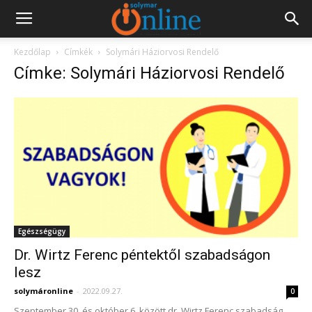
Kezdőlap
Címkék
Solymári Háziorvosi Rendelő
Címke: Solymári Háziorvosi Rendelő
Egészségügy
Dr. Wirtz Ferenc péntektől szabadságon
lesz
solymáronline
-
2022.09.27.
0
Szeptember 30. és október 6. között dr. Wirtz Ferenc szabadság