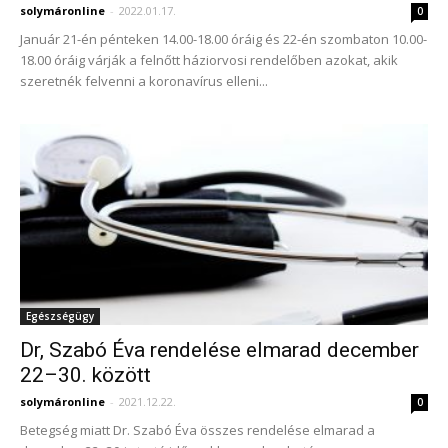
solymáronline
-
2022.01.17.
0
Január 21-én pénteken 14.00-18.00 óráig és 22-én szombaton 10.00-
18.00 óráig várják a felnőtt háziorvosi rendelőben azokat, akik
szeretnék felvenni a koronavírus elleni...
Egészségügy
Dr, Szabó Éva rendelése elmarad december
22–30. között
solymáronline
-
2021.12.22.
0
Betegség miatt Dr. Szabó Éva összes rendelése elmarad a