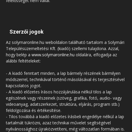
felelősséget nem vállal.
Szerzői jogok
Az solymaronline.hu weboldalon található tartalom a Solymári
Településüzemeltetési Kft. (kiadó) szellemi tulajdona. Azzal,
hogy belép a
www.solymaronline.hu
oldalára, elfogadja az
alábbi feltételeket:
- A kiadó fenntart minden, a lap bármely részének bármilyen
módszerrel, technikával történő másolásával és terjesztésével
kapcsolatos jogot.
- A kiadó előzetes írásos hozzájárulása nélkül tilos a lap
egészének vagy részeinek (szöveg, grafika, fotó, audio- vagy
videoanyag, adatszerkezet, struktúra, eljárás, program stb.)
feldolgozása és értékesítése.
- Tilos továbbá a kiadó előzetes írásbeli engedélye nélkül a lap
tartalmát tükrözni, azaz technikai művelet segítségével
nyilvánossághoz újraközvetíteni, még változatlan formában is.