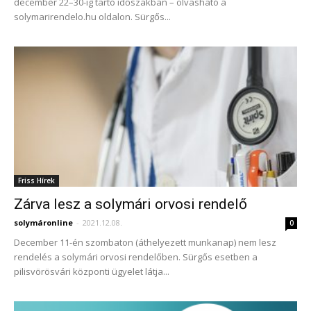
december 22–30-ig tartó időszakban – olvasható a
solymarirendelo.hu oldalon. Sürgős...
Friss Hírek
Zárva lesz a solymári orvosi rendelő
solymáronline
-
2021.12.08.
0
December 11-én szombaton (áthelyezett munkanap) nem lesz
rendelés a solymári orvosi rendelőben. Sürgős esetben a
pilisvörösvári központi ügyelet látja...