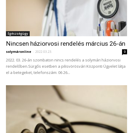
Egészségügy
Nincsen háziorvosi rendelés március 26-án
solymáronline
-
2022.03.23.
0
2022. 03. 26-án szombaton nincs rendelés a solymári háziorvosi
rendelőben.Sürgős esetben a pilisvörösvári Központi Ügyelet látja
el a betegeket, telefonszám: 06 26...