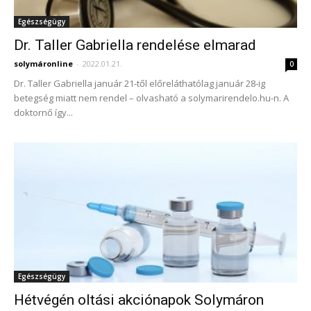
Egészségügy
Dr. Taller Gabriella rendelése elmarad
solymáronline
-
2022.01.21.
0
Dr. Taller Gabriella január 21-től előreláthatólag január 28-ig
betegség miatt nem rendel – olvasható a solymarirendelo.hu-n. A
doktornő így...
Egészségügy
Hétvégén oltási akciónapok Solymáron