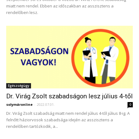
miatt nem rendel. Ebben az időszakban az asszisztens a
rendelőben lesz.
Egészségügy
Dr. Virág Zsolt szabadságon lesz július 4-től
solymáronline
-
2022.07.01.
0
Dr. Virág Zsolt szabadság miatt nem rendel július 4-től július 8-ig. A
felnőtt háziorvosok szabadsága idején az asszisztens a
rendelőben tartózkodik, a...