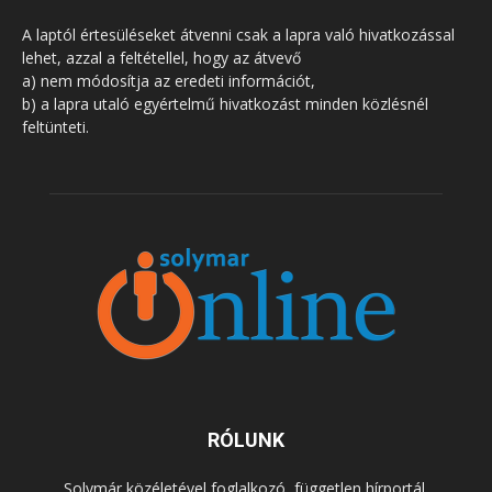
A laptól értesüléseket átvenni csak a lapra való hivatkozással
lehet, azzal a feltétellel, hogy az átvevő
a) nem módosítja az eredeti információt,
b) a lapra utaló egyértelmű hivatkozást minden közlésnél
feltünteti.
RÓLUNK
Solymár közéletével foglalkozó, független hírportál.