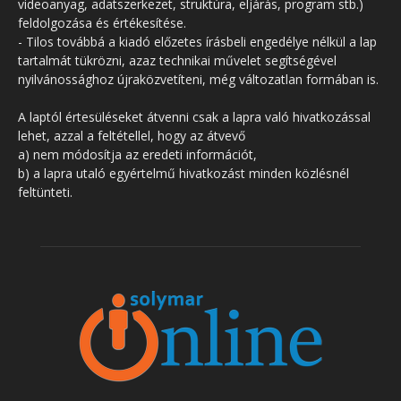
videoanyag, adatszerkezet, struktúra, eljárás, program stb.)
feldolgozása és értékesítése.
- Tilos továbbá a kiadó előzetes írásbeli engedélye nélkül a lap
tartalmát tükrözni, azaz technikai művelet segítségével
nyilvánossághoz újraközvetíteni, még változatlan formában is.
A laptól értesüléseket átvenni csak a lapra való hivatkozással
lehet, azzal a feltétellel, hogy az átvevő
a) nem módosítja az eredeti információt,
b) a lapra utaló egyértelmű hivatkozást minden közlésnél
feltünteti.