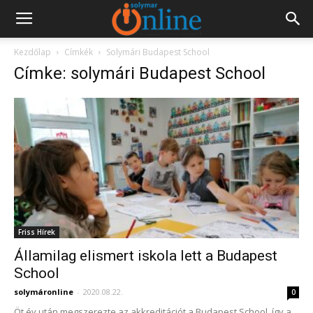
Kezdőlap
Címkék
Solymári Budapest School
Címke: solymári Budapest School
Friss Hírek
Államilag elismert iskola lett a Budapest
School
solymáronline
-
2020.08.22.
0
Öt év után megszerezte az akkreditációt a Budapest School, így a