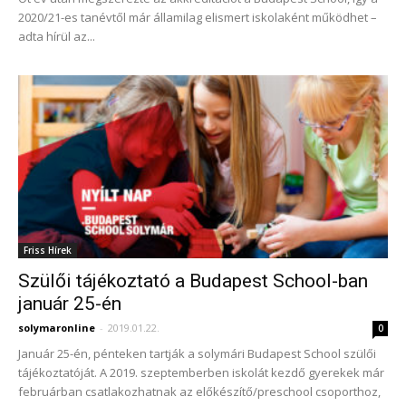
2020/21-es tanévtől már államilag elismert iskolaként működhet –
adta hírül az...
Friss Hírek
Szülői tájékoztató a Budapest School-ban
január 25-én
solymaronline
-
2019.01.22.
0
Január 25-én, pénteken tartják a solymári Budapest School szülői
tájékoztatóját. A 2019. szeptemberben iskolát kezdő gyerekek már
februárban csatlakozhatnak az előkészítő/preschool csoporthoz,