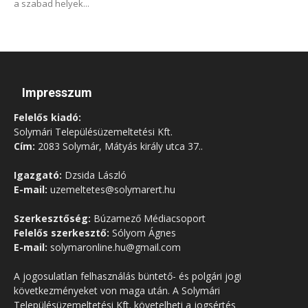
a szabad helyek...
Impresszum
Felelős kiadó:
Solymári Településüzemeltetési Kft.
Cím:
2083 Solymár, Mátyás király utca 37..
Igazgató:
Dzsida László
E-mail:
uzemeltetes@solymarert.hu
Szerkesztőség:
Búzamező Médiacsoport
Felelős szerkesztő:
Sólyom Ágnes
E-mail:
solymaronline.hu@gmail.com
A jogosulatlan felhasználás büntető- és polgári jogi
következményeket von maga után. A Solymári
Településüzemeltetési Kft. követelheti a jogsértés