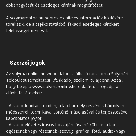
abbahagyását és esetleges kárának megtérítését.
A solymaronline.hu pontos és hiteles információk közlésére
törekszik, de a tájékoztatásból fakadó esetleges károkért
felelősséget nem vállal.
Szerzői jogok
Az solymaronline.hu weboldalon található tartalom a Solymári
Településüzemeltetési Kft. (kiadó) szellemi tulajdona. Azzal,
hogy belép a
www.solymaronline.hu
oldalára, elfogadja az
alábbi feltételeket:
- A kiadó fenntart minden, a lap bármely részének bármilyen
módszerrel, technikával történő másolásával és terjesztésével
kapcsolatos jogot.
- A kiadó előzetes írásos hozzájárulása nélkül tilos a lap
egészének vagy részeinek (szöveg, grafika, fotó, audio- vagy