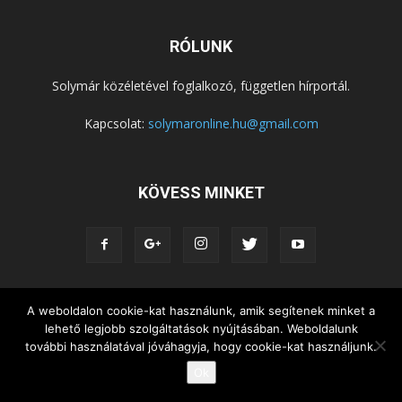
RÓLUNK
Solymár közéletével foglalkozó, független hírportál.
Kapcsolat:
solymaronline.hu@gmail.com
KÖVESS MINKET
KÖZÉLET
KÖZÖSSÉGEK
SZABADIDŐ
A weboldalon cookie-kat használunk, amik segítenek minket a
lehető legjobb szolgáltatások nyújtásában. Weboldalunk
NEMZETISÉG, HELYTÖRTÉNET
RIPORTOK
további használatával jóváhagyja, hogy cookie-kat használjunk.
KÖZÉRDEKŰ INFORMÁCIÓK
Ok
© Copyright 2015 - Solymár Online