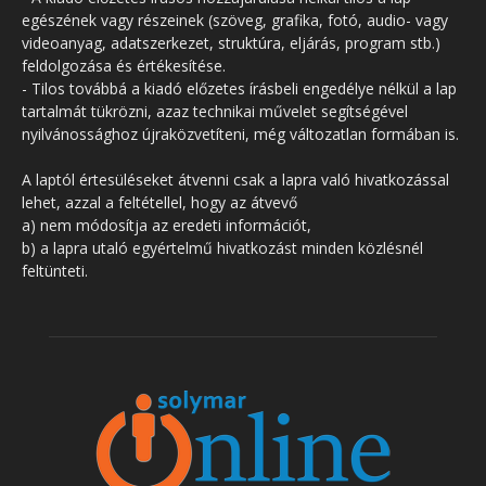
egészének vagy részeinek (szöveg, grafika, fotó, audio- vagy
videoanyag, adatszerkezet, struktúra, eljárás, program stb.)
feldolgozása és értékesítése.
- Tilos továbbá a kiadó előzetes írásbeli engedélye nélkül a lap
tartalmát tükrözni, azaz technikai művelet segítségével
nyilvánossághoz újraközvetíteni, még változatlan formában is.
A laptól értesüléseket átvenni csak a lapra való hivatkozással
lehet, azzal a feltétellel, hogy az átvevő
a) nem módosítja az eredeti információt,
b) a lapra utaló egyértelmű hivatkozást minden közlésnél
feltünteti.