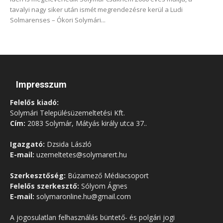
tavalyi nagy siker után ismét megrendezésre kerül a Ludi
Solmarenses – Ókori Solymári...
Impresszum
Felelős kiadó:
Solymári Településüzemeltetési Kft.
Cím:
2083 Solymár, Mátyás király utca 37..
Igazgató:
Dzsida László
E-mail:
uzemeltetes@solymarert.hu
Szerkesztőség:
Búzamező Médiacsoport
Felelős szerkesztő:
Sólyom Ágnes
E-mail:
solymaronline.hu@gmail.com
A jogosulatlan felhasználás büntető- és polgári jogi