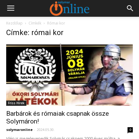
Kezdőlap
Címkék
Római kor
Címke: római kor
Friss Hírek
Barbárok és rómaiak csapnak össze
Solymáron!
solymaronline
-
2024.05.30.
0
Idén is megelevenedik Solymár csaknem 2000 éves múltja, a