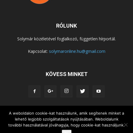
RÓLUNK
Solymár közéletével foglalkozó, független hírportál.
Kapcsolat:
solymaronline.hu@gmail.com
KÖVESS MINKET
A weboldalon cookie-kat használunk, amik segítenek minket a
KÖZÉLET
KÖZÖSSÉGEK
SZABADIDŐ
lehető legjobb szolgáltatások nyújtásában. Weboldalunk
NEMZETISÉG, HELYTÖRTÉNET
RIPORTOK
további használatával jóváhagyja, hogy cookie-kat használjunk.
KÖZÉRDEKŰ INFORMÁCIÓK