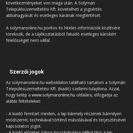
következményeket von maga után. A Solymári
Településüzemeltetési Kft. követelheti a jogsértés
abbahagyását és esetleges kárának megtérítését.
A solymaronline.hu pontos és hiteles információk közlésére
törekszik, de a tájékoztatásból fakadó esetleges károkért
felelősséget nem vállal.
Szerzői jogok
Az solymaronline.hu weboldalon található tartalom a Solymári
Településüzemeltetési Kft. (kiadó) szellemi tulajdona. Azzal,
hogy belép a
www.solymaronline.hu
oldalára, elfogadja az
alábbi feltételeket:
- A kiadó fenntart minden, a lap bármely részének bármilyen
módszerrel, technikával történő másolásával és terjesztésével
kapcsolatos jogot.
- A kiadó előzetes írásos hozzájárulása nélkül tilos a lap