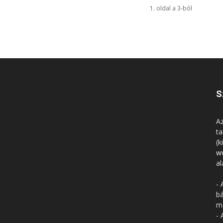
1. oldal a 3-ból
S
Az
ta
(k
w
al
- 
bá
má
- 