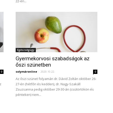
22-én...
Egészségügy
Gyermekorvosi szabadságok az
őszi szünetben
solymáronline
-
2020.10.22.
0
0
m
Az őszi szünet folyamán dr. Dávid Zoltán október 26-
z
27-én (hétfőn és kedden), dr. Nagy-Szakáll
Zsuzsanna pedig október 29-30-án (csütörtökön és
pénteken) nem...