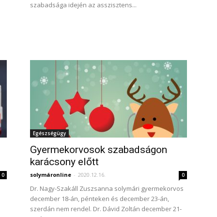
szabadsága idején az asszisztens...
Egészségügy
Gyermekorvosok szabadságon
karácsony előtt
solymáronline
-
2020.12.16.
0
0
Dr. Nagy-Szakáll Zuszsanna solymári gyermekorvos
december 18-án, pénteken és december 23-án,
szerdán nem rendel. Dr. Dávid Zoltán december 21-