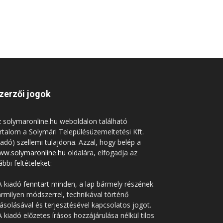
zerzői jogok
 solymaronline.hu weboldalon található
rtalom a Solymári Településüzemeltetési Kft.
iadó) szellemi tulajdona. Azzal, hogy belép a
ww.solymaronline.hu
oldalára, elfogadja az
ábbi feltételeket:
A kiadó fenntart minden, a lap bármely részének
rmilyen módszerrel, technikával történő
solásával és terjesztésével kapcsolatos jogot.
A kiadó előzetes írásos hozzájárulása nélkül tilos