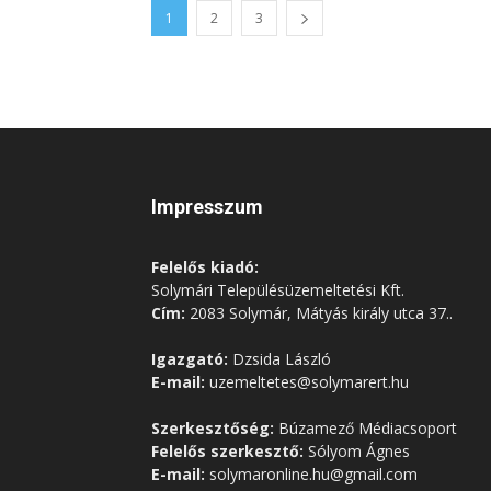
1
2
3
Impresszum
Felelős kiadó:
Solymári Településüzemeltetési Kft.
Cím:
2083 Solymár, Mátyás király utca 37..
Igazgató:
Dzsida László
E-mail:
uzemeltetes@solymarert.hu
Szerkesztőség:
Búzamező Médiacsoport
Felelős szerkesztő:
Sólyom Ágnes
E-mail:
solymaronline.hu@gmail.com