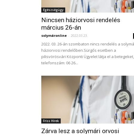
Egészségügy
Nincsen háziorvosi rendelés
március 26-án
solymáronline
-
2022.03.23.
2022. 03. 26-án szombaton nincs rendelés a solymá
háziorvosi rendelőben.Sürgős esetben a
pilisvörösvári Központi Ügyelet látja el a betegeket,
telefonszám: 06 26...
Friss Hírek
Zárva lesz a solymári orvosi