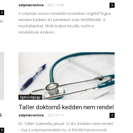
solymáronline
-
2021.12.08.
0
0
A solymári orvosi rendelőt november végétől fogva
minden kedden és pénteken este fertőtlenítik. A
p)
munkálatokat 18:00 órakor kezdik, ezért a
rendelések ezeken...
Egészségügy
Taller doktornő kedden nem rendel
s
solymáronline
-
2021.01.11.
0
Dr. Taller Gabriella január 12-én, kedden nem rendel
– írja a solymarirendelo.hu. A felnőtt háziorvosok
0