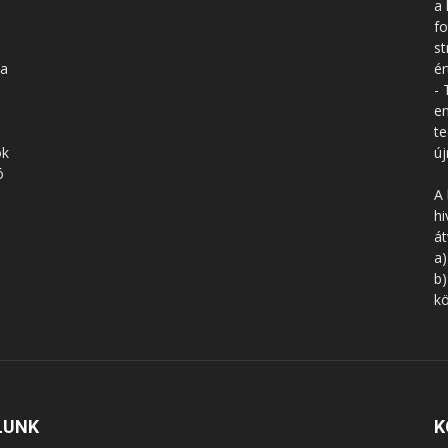
a 
fo
st
 a
ér
- 
en
te
ók
új
ó
A 
hi
á
a)
b)
kö
LUNK
K