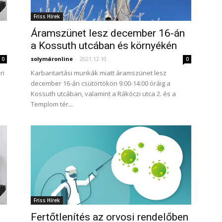
Friss Hírek
Áramszünet lesz december 16-án
a Kossuth utcában és környékén
solymáronline
-
2021.12.10.
0
0
ri
Karbantartási munkák miatt áramszünet lesz
december 16-án csütörtökön 9:00-14:00 óráig a
Kossuth utcában, valamint a Rákóczi utca 2. és a
Templom tér...
Friss Hírek
Fertőtlenítés az orvosi rendelőben