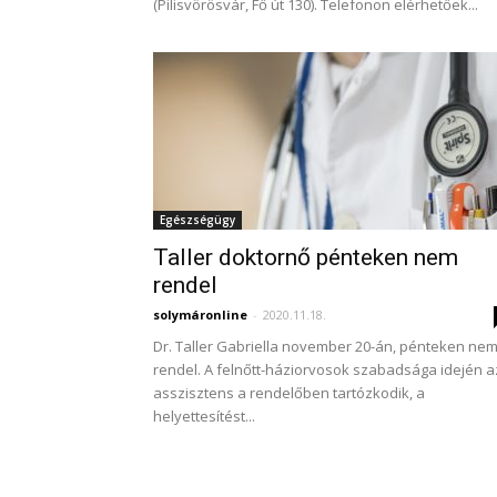
(Pilisvörösvár, Fő út 130). Telefonon elérhetőek...
Egészségügy
Taller doktornő pénteken nem
rendel
solymáronline
-
2020.11.18.
Dr. Taller Gabriella november 20-án, pénteken ne
rendel. A felnőtt-háziorvosok szabadsága idején a
asszisztens a rendelőben tartózkodik, a
helyettesítést...