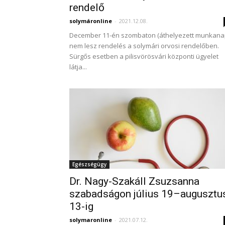
rendelő
solymáronline
-
2021.12.08.
December 11-én szombaton (áthelyezett munkana
nem lesz rendelés a solymári orvosi rendelőben.
Sürgős esetben a pilisvörösvári központi ügyelet
látja...
Egészségügy
Dr. Nagy-Szakáll Zsuzsanna
szabadságon július 19–augusztu
13-ig
solymaronline
-
2021.07.12.