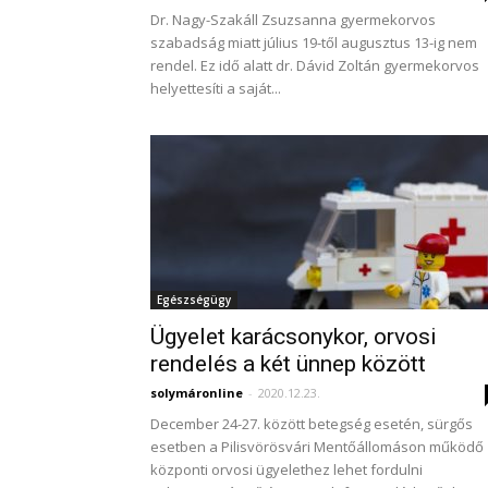
Dr. Nagy-Szakáll Zsuzsanna gyermekorvos
szabadság miatt július 19-től augusztus 13-ig nem
rendel. Ez idő alatt dr. Dávid Zoltán gyermekorvos
helyettesíti a saját...
Egészségügy
Ügyelet karácsonykor, orvosi
rendelés a két ünnep között
solymáronline
-
2020.12.23.
December 24-27. között betegség esetén, sürgős
esetben a Pilisvörösvári Mentőállomáson működő
központi orvosi ügyelethez lehet fordulni