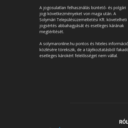
A jogosulatlan felhasználás büntető- és polgári
jogi következményeket von maga után. A
Solymári Településüzemeltetési Kft. követelheti
jogsértés abbahagyását és esetleges kárának
megtérítését.
A solymaronline.hu pontos és hiteles informáci
közlésére törekszik, de a tájékoztatásból fakad
esetleges károkért felelősséget nem vállal.
RÓ