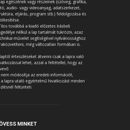
lap egészének vagy részeinek (szöveg, grafika,
tó, audio- vagy videoanyag, adatszerkezet,
ruktúra, eljárás, program stb.) feldolgozása és
tékesítése.
Tilos továbbá a kiadó előzetes írásbeli
gedélye nélkül a lap tartalmát tükrözni, azaz
chnikai művelet segítségével nyilvánossághoz
raközvetíteni, még változatlan formában is.
laptól értesüléseket átvenni csak a lapra való
vatkozással lehet, azzal a feltétellel, hogy az
tvevő
 nem módosítja az eredeti információt,
 a lapra utaló egyértelmű hivatkozást minden
zlésnél feltünteti.
ÖVESS MINKET