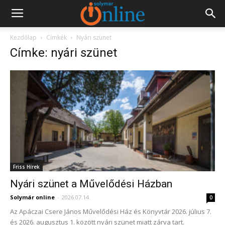
Kezdőlap
Címkék
Nyári szünet
Címke: nyári szünet
Friss Hírek
Nyári szünet a Művelődési Házban
Solymár online
-
2026.07.14.
0
Az Apáczai Csere János Művelődési Ház és Könyvtár 2026. július 7.
és 2026. augusztus 1. között nyári szünet miatt zárva tart.