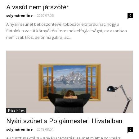
A vasút nem játszótér
solymáronline
-
2020.07.05.
0
A nyári szünet beköszöntével többször előfordulhat, hogy a
fiatalok a vasút környékén keresnek elfoglaltságot, ez azonban
nem csak tilos, de önmagukra, az...
Friss Hírek
Nyári szünet a Polgármesteri Hivatalban
solymáronline
-
2018.08.01.
0
Augusztus 6-tól 20-ig nyári igazgatási szünet miatt a solymári