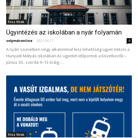
Friss Hírek
Ügyintézés az iskolában a nyár folyamán
solymáronline
-
2021.06.17.
0
A nyári szünetben négy alkalommal lesz lehetőség ügyet intézni a
Hunyadi Mátyás iskolában.Az ügyeleti időpontok a következők:–
június 30., szerda 9–13 óráig–...
Friss Hírek