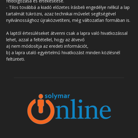
feldolgozása és értékesítése.
- Tilos továbbá a kiadó előzetes írásbeli engedélye nélkül a lap
tartalmát tükrözni, azaz technikai művelet segítségével
nyilvánossághoz újraközvetíteni, még változatlan formában is.
A laptól értesüléseket átvenni csak a lapra való hivatkozással
lehet, azzal a feltétellel, hogy az átvevő
a) nem módosítja az eredeti információt,
b) a lapra utaló egyértelmű hivatkozást minden közlésnél
feltünteti.