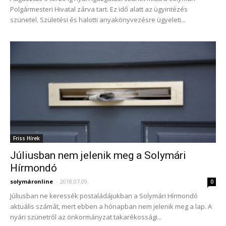
Polgármesteri Hivatal zárva tart. Ez idő alatt az ügyintézés
szünetel. Születési és halotti anyakönyvezésre ügyeleti...
Friss Hírek
Júliusban nem jelenik meg a Solymári
Hírmondó
solymáronline
-
2018.07.09.
0
Júliusban ne keressék postaládájukban a Solymári Hírmondó
aktuális számát, mert ebben a hónapban nem jelenik meg a lap. A
nyári szünetről az önkormányzat takarékossági...