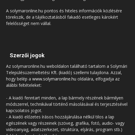
A solymaronline.hu pontos és hiteles információk közlésére
törekszik, de a tájékoztatásból fakadó esetleges károkért
felelősséget nem vállal.
Szerzői jogok
Az solymaronline.hu weboldalon található tartalom a Solymári
Településüzemeltetési Kft. (kiadó) szellemi tulajdona. Azzal,
hogy belép a
www.solymaronline.hu
oldalára, elfogadja az
alábbi feltételeket:
- A kiadó fenntart minden, a lap bármely részének bármilyen
módszerrel, technikával történő másolásával és terjesztésével
kapcsolatos jogot.
- A kiadó előzetes írásos hozzájárulása nélkül tilos a lap
egészének vagy részeinek (szöveg, grafika, fotó, audio- vagy
videoanyag, adatszerkezet, struktúra, eljárás, program stb.)