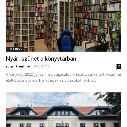
Friss Hírek
Nyári szünet a könyvtárban
solymáronline
-
2022.07.01.
0
A könyvtár 2022. július 4. és augusztus 7. között zárva tart. A szünet
előtt utoljára július 1-jén várják az olvasókat, akik a...