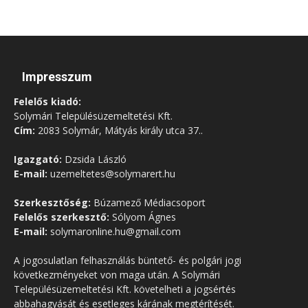
Impresszum
Felelős kiadó:
Solymári Településüzemeltetési Kft.
Cím:
2083 Solymár, Mátyás király utca 37..
Igazgató:
Dzsida László
E-mail:
uzemeltetes@solymarert.hu
Szerkesztőség:
Búzamező Médiacsoport
Felelős szerkesztő:
Sólyom Ágnes
E-mail:
solymaronline.hu@gmail.com
A jogosulatlan felhasználás büntető- és polgári jogi
következményeket von maga után. A Solymári
Településüzemeltetési Kft. követelheti a jogsértés
abbahagyását és esetleges kárának megtérítését.