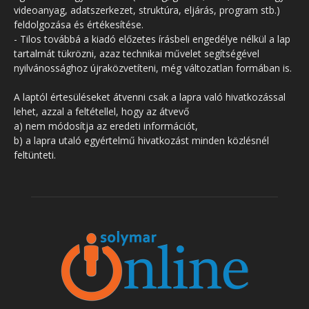
videoanyag, adatszerkezet, struktúra, eljárás, program stb.)
feldolgozása és értékesítése.
- Tilos továbbá a kiadó előzetes írásbeli engedélye nélkül a lap
tartalmát tükrözni, azaz technikai művelet segítségével
nyilvánossághoz újraközvetíteni, még változatlan formában is.
A laptól értesüléseket átvenni csak a lapra való hivatkozással
lehet, azzal a feltétellel, hogy az átvevő
a) nem módosítja az eredeti információt,
b) a lapra utaló egyértelmű hivatkozást minden közlésnél
feltünteti.