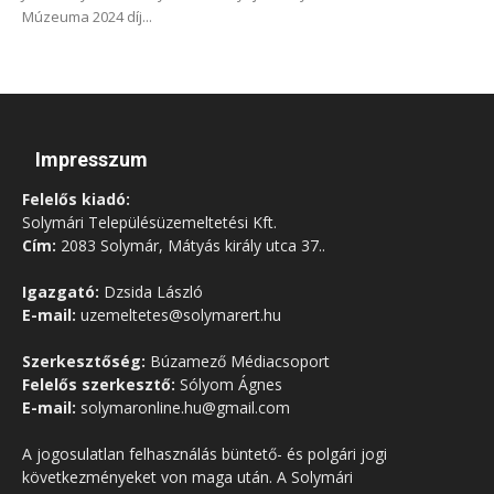
Múzeuma 2024 díj...
Impresszum
Felelős kiadó:
Solymári Településüzemeltetési Kft.
Cím:
2083 Solymár, Mátyás király utca 37..
Igazgató:
Dzsida László
E-mail:
uzemeltetes@solymarert.hu
Szerkesztőség:
Búzamező Médiacsoport
Felelős szerkesztő:
Sólyom Ágnes
E-mail:
solymaronline.hu@gmail.com
A jogosulatlan felhasználás büntető- és polgári jogi
következményeket von maga után. A Solymári