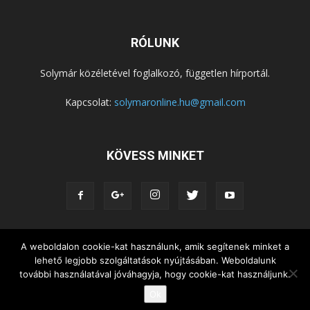
RÓLUNK
Solymár közéletével foglalkozó, független hírportál.
Kapcsolat:
solymaronline.hu@gmail.com
KÖVESS MINKET
A weboldalon cookie-kat használunk, amik segítenek minket a
KÖZÉLET
KÖZÖSSÉGEK
SZABADIDŐ
lehető legjobb szolgáltatások nyújtásában. Weboldalunk
NEMZETISÉG, HELYTÖRTÉNET
RIPORTOK
további használatával jóváhagyja, hogy cookie-kat használjunk.
KÖZÉRDEKŰ INFORMÁCIÓK
Ok
© Copyright 2015 - Solymár Online