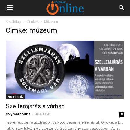
Kezdőlap
Címkék
Műzeum
Címke: műzeum
Friss Hírek
Szellemjárás a várban
solymaronline
-
2024.10.20.
0
Ingyenes, de regisztrációhoz kötött eseményre hívjuk Önöket a Dr.
Jablonkay István Helytörténeti Gyűjtemény szervezésében. Az Év