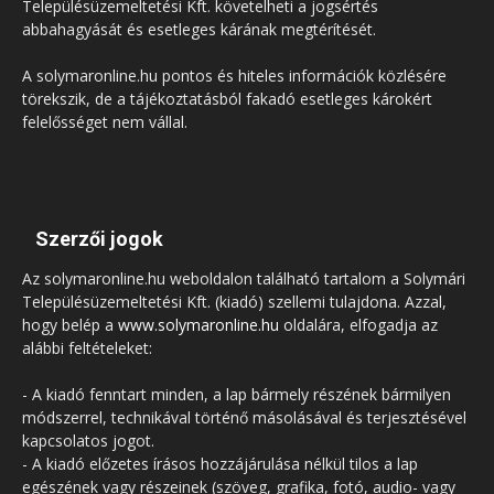
Településüzemeltetési Kft. követelheti a jogsértés
abbahagyását és esetleges kárának megtérítését.
A solymaronline.hu pontos és hiteles információk közlésére
törekszik, de a tájékoztatásból fakadó esetleges károkért
felelősséget nem vállal.
Szerzői jogok
Az solymaronline.hu weboldalon található tartalom a Solymári
Településüzemeltetési Kft. (kiadó) szellemi tulajdona. Azzal,
hogy belép a
www.solymaronline.hu
oldalára, elfogadja az
alábbi feltételeket:
- A kiadó fenntart minden, a lap bármely részének bármilyen
módszerrel, technikával történő másolásával és terjesztésével
kapcsolatos jogot.
- A kiadó előzetes írásos hozzájárulása nélkül tilos a lap
egészének vagy részeinek (szöveg, grafika, fotó, audio- vagy