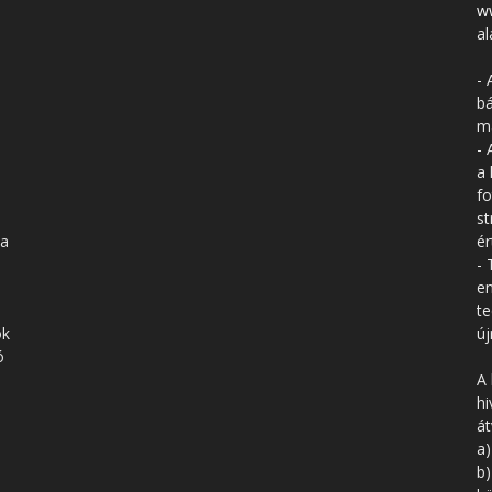
w
al
- 
bá
má
- 
a 
fo
st
 a
ér
- 
en
te
ók
új
ó
A 
hi
á
a)
b)