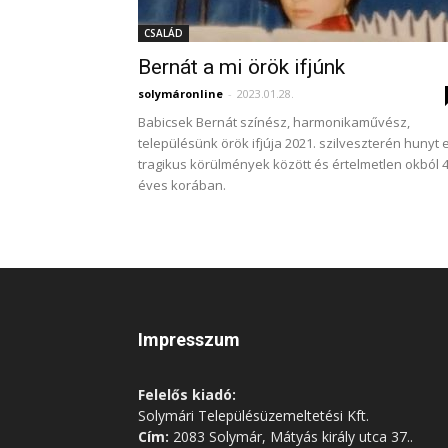
CSALÁD
Bernát a mi örök ifjúnk
solymáronline
-
2023.01.28.
Babicsek Bernát színész, harmonikaművész,
településünk örök ifjúja 2021. szilveszterén hunyt e
tragikus körülmények között és értelmetlen okból 
éves korában.
Impresszum
Felelős kiadó:
Solymári Településüzemeltetési Kft.
Cím:
2083 Solymár, Mátyás király utca 37..