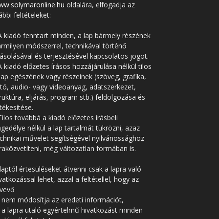
ww.solymaronline.hu
oldalára, elfogadja az
ábbi feltételeket:
A kiadó fenntart minden, a lap bármely részének
rmilyen módszerrel, technikával történő
solásával és terjesztésével kapcsolatos jogot.
A kiadó előzetes írásos hozzájárulása nélkül tilos
lap egészének vagy részeinek (szöveg, grafika,
tó, audio- vagy videoanyag, adatszerkezet,
ruktúra, eljárás, program stb.) feldolgozása és
tékesítése.
Tilos továbbá a kiadó előzetes írásbeli
gedélye nélkül a lap tartalmát tükrözni, azaz
chnikai művelet segítségével nyilvánossághoz
raközvetíteni, még változatlan formában is.
laptól értesüléseket átvenni csak a lapra való
vatkozással lehet, azzal a feltétellel, hogy az
tvevő
 nem módosítja az eredeti információt,
 a lapra utaló egyértelmű hivatkozást minden