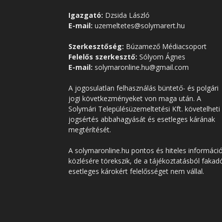
Igazgató:
Dzsida László
E-mail:
uzemeltetes@solymarert.hu
Szerkesztőség:
Búzamező Médiacsoport
Felelős szerkesztő:
Sólyom Ágnes
E-mail:
solymaronline.hu@gmail.com
A jogosulatlan felhasználás büntető- és polgári
jogi következményeket von maga után. A
Solymári Településüzemeltetési Kft. követelheti
jogsértés abbahagyását és esetleges kárának
megtérítését.
A solymaronline.hu pontos és hiteles informáci
közlésére törekszik, de a tájékoztatásból fakad
esetleges károkért felelősséget nem vállal.