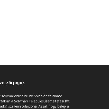
zerzői jogok
 solymaronline.hu weboldalon található
rtalom a Solymári Településüzemeltetési Kft.
iadó) szellemi tulajdona. Azzal, hogy belép a