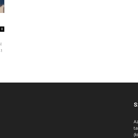
0
l
41
S
Az
ta
(k