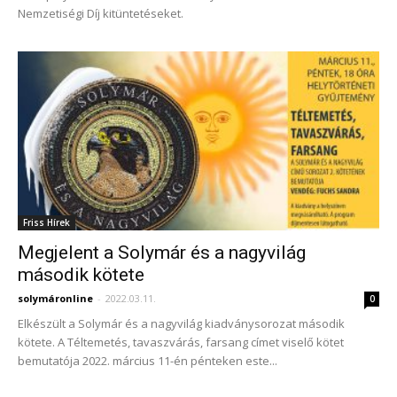
Nemzetiségi Díj kitüntetéseket.
Friss Hírek
Megjelent a Solymár és a nagyvilág
második kötete
solymáronline
-
2022.03.11.
0
Elkészült a Solymár és a nagyvilág kiadványsorozat második
kötete. A Téltemetés, tavaszvárás, farsang címet viselő kötet
bemutatója 2022. március 11-én pénteken este...