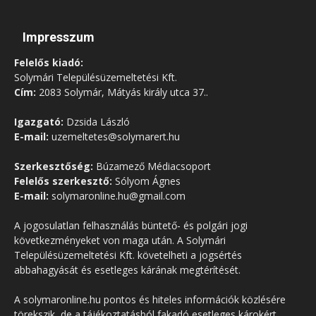
Impresszum
Felelős kiadó:
Solymári Településüzemeltetési Kft.
Cím:
2083 Solymár, Mátyás király utca 37..
Igazgató:
Dzsida László
E-mail:
uzemeltetes@solymarert.hu
Szerkesztőség:
Búzamező Médiacsoport
Felelős szerkesztő:
Sólyom Ágnes
E-mail:
solymaronline.hu@gmail.com
A jogosulatlan felhasználás büntető- és polgári jogi
következményeket von maga után. A Solymári
Településüzemeltetési Kft. követelheti a jogsértés
abbahagyását és esetleges kárának megtérítését.
A solymaronline.hu pontos és hiteles információk közlésére
törekszik, de a tájékoztatásból fakadó esetleges károkért