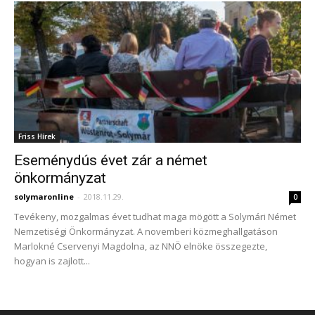
Friss Hírek
Eseménydús évet zár a német
önkormányzat
solymaronline
-
2018.11.29.
0
Tevékeny, mozgalmas évet tudhat maga mögött a Solymári Német
Nemzetiségi Önkormányzat. A novemberi közmeghallgatáson
Marlokné Cservenyi Magdolna, az NNÖ elnöke összegezte,
hogyan is zajlott...