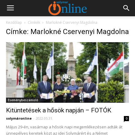
Kezdőlap
Címkék
Marlokné Cservenyi Magdolna
Címke: Marlokné Cservenyi Magdolna
Eseménybeszámoló
Kitüntetések a hősök napján – FOTÓK
solymáronline
-
2022.05.31.
0
Május 29-én, vasárnap a hősök napi megemlékezésen adták át
ünnepélyes keretek közt az idei Solymárért és a Német