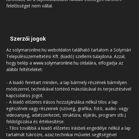
felelősséget nem vállal.
Szerzői jogok
Az solymaronline.hu weboldalon található tartalom a Solymári
Településüzemeltetési Kft. (kiadó) szellemi tulajdona. Azzal,
hogy belép a
www.solymaronline.hu
oldalára, elfogadja az
alábbi feltételeket:
- A kiadó fenntart minden, a lap bármely részének bármilyen
módszerrel, technikával történő másolásával és terjesztésével
kapcsolatos jogot.
- A kiadó előzetes írásos hozzájárulása nélkül tilos a lap
egészének vagy részeinek (szöveg, grafika, fotó, audio- vagy
videoanyag, adatszerkezet, struktúra, eljárás, program stb.)
feldolgozása és értékesítése.
- Tilos továbbá a kiadó előzetes írásbeli engedélye nélkül a lap
tartalmát tükrözni, azaz technikai művelet segítségével