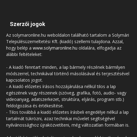
Szerzői jogok
Az solymaronline.hu weboldalon található tartalom a Solymári
Településüzemeltetési Kft. (kiadó) szellemi tulajdona. Azzal,
hogy belép a
www.solymaronline.hu
oldalára, elfogadja az
alábbi feltételeket:
- A kiadó fenntart minden, a lap bármely részének bármilyen
módszerrel, technikával történő másolásával és terjesztésével
kapcsolatos jogot.
- A kiadó előzetes írásos hozzájárulása nélkül tilos a lap
egészének vagy részeinek (szöveg, grafika, fotó, audio- vagy
videoanyag, adatszerkezet, struktúra, eljárás, program stb.)
feldolgozása és értékesítése.
- Tilos továbbá a kiadó előzetes írásbeli engedélye nélkül a lap
tartalmát tükrözni, azaz technikai művelet segítségével
nyilvánossághoz újraközvetíteni, még változatlan formában is.