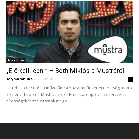
Friss Hírek
„Elő kell lépni” – Both Miklós a Mustráról
solymaronline
-
2019.05.09.
0
A Kud–A.R.C. KIE és a művelődési ház amatőr zenei tehetségkutató
versenyt hirdetett Mustra néven. Ennek apropóján a szervezők
hírességeket szólaltatnak meg a...