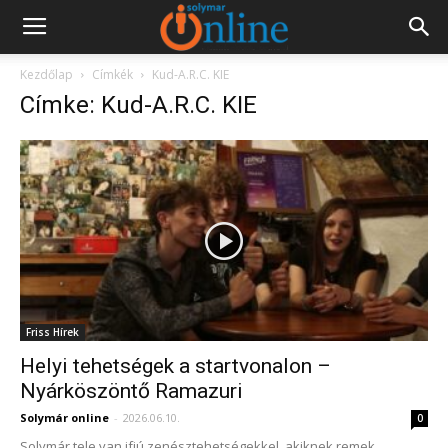
Kezdőlap
Címkék
Kud-A.R.C. KIE
Címke: Kud-A.R.C. KIE
Friss Hírek
Helyi tehetségek a startvonalon –
Nyárköszöntő Ramazuri
Solymár online
-
2026.06.10.
0
Solymár tele van ifjú zenésztehetségekkel, akiknek remek