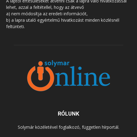
A laptól értesüléseket átvenni csak a lapra való hivatkozással
lehet, azzal a feltétellel, hogy az átvevő
a) nem módosítja az eredeti információt,
b) a lapra utaló egyértelmű hivatkozást minden közlésnél
feltünteti.
RÓLUNK
Solymár közéletével foglalkozó, független hírportál.