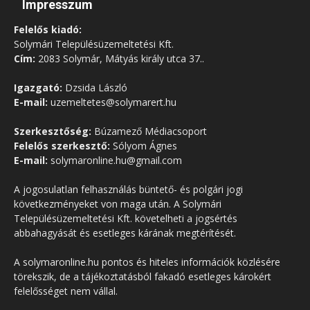
Impresszum
Felelős kiadó:
Solymári Településüzemeltetési Kft.
Cím:
2083 Solymár, Mátyás király utca 37..
Igazgató:
Dzsida László
E-mail:
uzemeltetes@solymarert.hu
Szerkesztőség:
Búzamező Médiacsoport
Felelős szerkesztő:
Sólyom Ágnes
E-mail:
solymaronline.hu@gmail.com
A jogosulatlan felhasználás büntető- és polgári jogi
következményeket von maga után. A Solymári
Településüzemeltetési Kft. követelheti a jogsértés
abbahagyását és esetleges kárának megtérítését.
A solymaronline.hu pontos és hiteles információk közlésére
törekszik, de a tájékoztatásból fakadó esetleges károkért
felelősséget nem vállal.