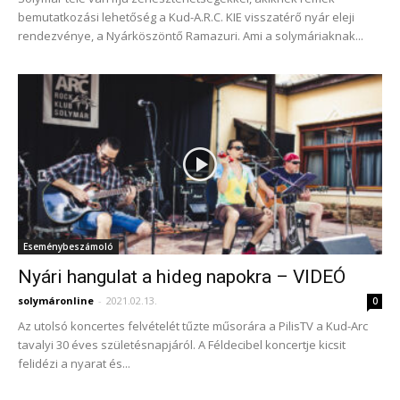
bemutatkozási lehetőség a Kud-A.R.C. KIE visszatérő nyár eleji
rendezvénye, a Nyárköszöntő Ramazuri. Ami a solymáriaknak...
Eseménybeszámoló
Nyári hangulat a hideg napokra – VIDEÓ
solymáronline
-
2021.02.13.
0
Az utolsó koncertes felvételét tűzte műsorára a PilisTV a Kud-Arc
tavalyi 30 éves születésnapjáról. A Féldecibel koncertje kicsit
felidézi a nyarat és...