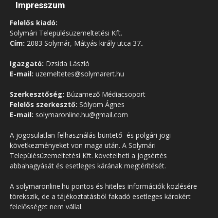
Impresszum
Felelős kiadó:
Solymári Településüzemeltetési Kft.
Cím:
2083 Solymár, Mátyás király utca 37..
Igazgató:
Dzsida László
E-mail:
uzemeltetes@solymarert.hu
Szerkesztőség:
Búzamező Médiacsoport
Felelős szerkesztő:
Sólyom Ágnes
E-mail:
solymaronline.hu@gmail.com
A jogosulatlan felhasználás büntető- és polgári jogi
következményeket von maga után. A Solymári
Településüzemeltetési Kft. követelheti a jogsértés
abbahagyását és esetleges kárának megtérítését.
A solymaronline.hu pontos és hiteles információk közlésére
törekszik, de a tájékoztatásból fakadó esetleges károkért
felelősséget nem vállal.