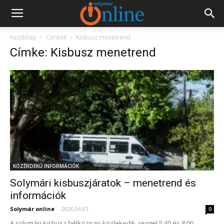
Kezdőlap
Címkék
Kisbusz menetrend
Címke: Kisbusz menetrend
KÖZÉRDEKŰ INFORMÁCIÓK
Solymári kisbuszjáratok – menetrend és
információk
Solymár online
-
2026.06.01.
0
A solymári kisbusz hétköznap közlekedik, reggel 5:40 és 8:00