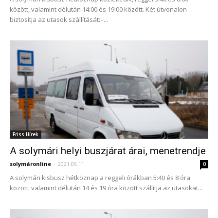
között, valamint délután 14:00 és 19:00 között. Két útvonalon
biztosítja az utasok szállítását:–...
Friss Hírek
A solymári helyi buszjárat árai, menetrendje
solymáronline
-
2021.09.11.
0
A solymári kisbusz hétköznap a reggeli órákban 5:40 és 8 óra
között, valamint délután 14 és 19 óra között szállítja az utasokat...