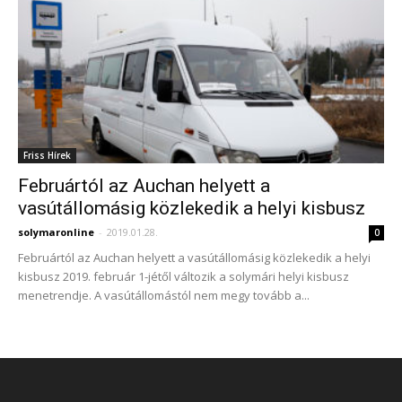
Friss Hírek
Februártól az Auchan helyett a
vasútállomásig közlekedik a helyi kisbusz
solymaronline
-
2019.01.28.
0
Februártól az Auchan helyett a vasútállomásig közlekedik a helyi
kisbusz 2019. február 1-jétől változik a solymári helyi kisbusz
menetrendje. A vasútállomástól nem megy tovább a...