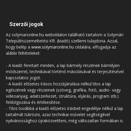
Szerzői jogok
Az solymaronline.hu weboldalon található tartalom a Solymári
Településüzemeltetési Kft. (kiadó) szellemi tulajdona. Azzal,
hogy belép a
www.solymaronline.hu
oldalára, elfogadja az
alábbi feltételeket:
- A kiadó fenntart minden, a lap bármely részének bármilyen
módszerrel, technikával történő másolásával és terjesztésével
kapcsolatos jogot.
- A kiadó előzetes írásos hozzájárulása nélkül tilos a lap
egészének vagy részeinek (szöveg, grafika, fotó, audio- vagy
videoanyag, adatszerkezet, struktúra, eljárás, program stb.)
feldolgozása és értékesítése.
- Tilos továbbá a kiadó előzetes írásbeli engedélye nélkül a lap
tartalmát tükrözni, azaz technikai művelet segítségével
nyilvánossághoz újraközvetíteni, még változatlan formában is.