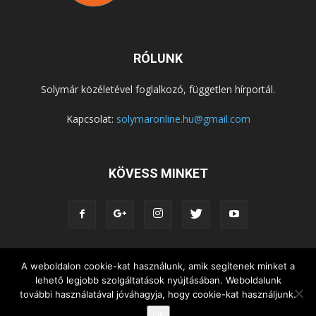
RÓLUNK
Solymár közéletével foglalkozó, független hírportál.
Kapcsolat:
solymaronline.hu@gmail.com
KÖVESS MINKET
A weboldalon cookie-kat használunk, amik segítenek minket a
KÖZÉLET
KÖZÖSSÉGEK
SZABADIDŐ
lehető legjobb szolgáltatások nyújtásában. Weboldalunk
NEMZETISÉG, HELYTÖRTÉNET
RIPORTOK
további használatával jóváhagyja, hogy cookie-kat használjunk.
KÖZÉRDEKŰ INFORMÁCIÓK
Ok