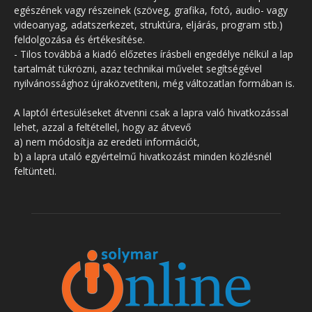
egészének vagy részeinek (szöveg, grafika, fotó, audio- vagy
videoanyag, adatszerkezet, struktúra, eljárás, program stb.)
feldolgozása és értékesítése.
- Tilos továbbá a kiadó előzetes írásbeli engedélye nélkül a lap
tartalmát tükrözni, azaz technikai művelet segítségével
nyilvánossághoz újraközvetíteni, még változatlan formában is.
A laptól értesüléseket átvenni csak a lapra való hivatkozással
lehet, azzal a feltétellel, hogy az átvevő
a) nem módosítja az eredeti információt,
b) a lapra utaló egyértelmű hivatkozást minden közlésnél
feltünteti.