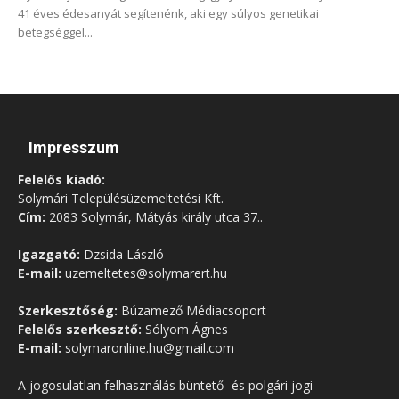
41 éves édesanyát segítenénk, aki egy súlyos genetikai
betegséggel...
Impresszum
Felelős kiadó:
Solymári Településüzemeltetési Kft.
Cím:
2083 Solymár, Mátyás király utca 37..
Igazgató:
Dzsida László
E-mail:
uzemeltetes@solymarert.hu
Szerkesztőség:
Búzamező Médiacsoport
Felelős szerkesztő:
Sólyom Ágnes
E-mail:
solymaronline.hu@gmail.com
A jogosulatlan felhasználás büntető- és polgári jogi