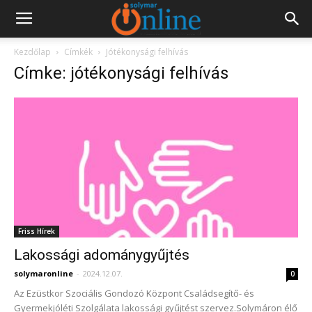
Kezdőlap
Címkék
Jótékonysági felhívás
Címke: jótékonysági felhívás
Friss Hírek
Lakossági adománygyűjtés
solymaronline
-
2024.12.07.
0
Az Ezüstkor Szociális Gondozó Központ Családsegítő- és
Gyermekjóléti Szolgálata lakossági gyűjtést szervez.Solymáron élő