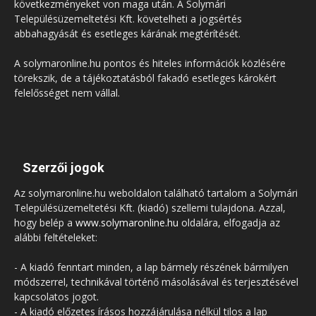
következményeket von maga után. A Solymári
Településüzemeltetési Kft. követelheti a jogsértés
abbahagyását és esetleges kárának megtérítését.
A solymaronline.hu pontos és hiteles információk közlésére
törekszik, de a tájékoztatásból fakadó esetleges károkért
felelősséget nem vállal.
Szerzői jogok
Az solymaronline.hu weboldalon található tartalom a Solymári
Településüzemeltetési Kft. (kiadó) szellemi tulajdona. Azzal,
hogy belép a
www.solymaronline.hu
oldalára, elfogadja az
alábbi feltételeket:
- A kiadó fenntart minden, a lap bármely részének bármilyen
módszerrel, technikával történő másolásával és terjesztésével
kapcsolatos jogot.
- A kiadó előzetes írásos hozzájárulása nélkül tilos a lap