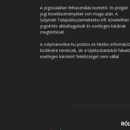
A jogosulatlan felhasználás büntető- és polgári
jogi következményeket von maga után. A
Solymári Településüzemeltetési Kft. követelheti
jogsértés abbahagyását és esetleges kárának
megtérítését.
A solymaronline.hu pontos és hiteles informáci
közlésére törekszik, de a tájékoztatásból fakad
esetleges károkért felelősséget nem vállal.
RÓ