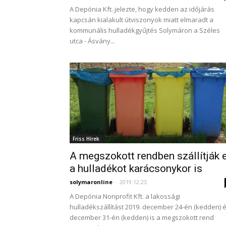
A Depónia Kft. jelezte, hogy kedden az időjárás
kapcsán kialakult útviszonyok miatt elmaradt a
kommunális hulladékgyűjtés Solymáron a Széles
utca - Ásvány...
Friss Hírek
A megszokott rendben szállítják e
a hulladékot karácsonykor is
solymaronline
-
2019.12.23.
A Depónia Nonprofit Kft. a lakossági
hulladékszállítást 2019. december 24-én (kedden) 
december 31-én (kedden) is a megszokott rend