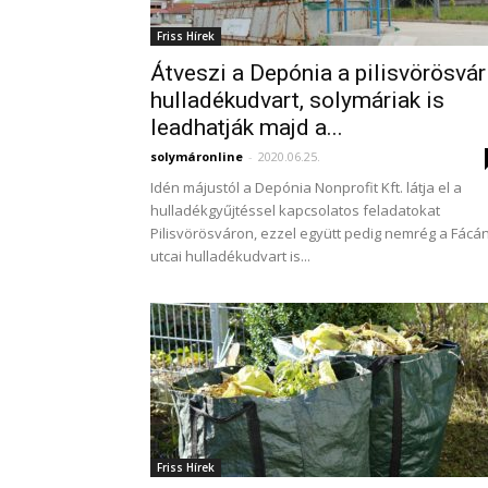
Friss Hírek
Átveszi a Depónia a pilisvörösvár
hulladékudvart, solymáriak is
leadhatják majd a...
solymáronline
-
2020.06.25.
Idén májustól a Depónia Nonprofit Kft. látja el a
hulladékgyűjtéssel kapcsolatos feladatokat
Pilisvörösváron, ezzel együtt pedig nemrég a Fácá
utcai hulladékudvart is...
Friss Hírek