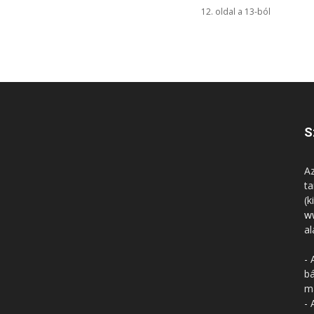
12. oldal a 13-ból
S
Az
ta
(k
w
al
- 
bá
má
- 