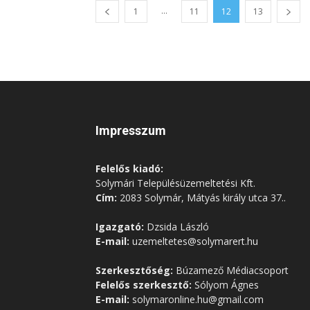
...
1
11
12
13
Impresszum
Felelős kiadó:
Solymári Településüzemeltetési Kft.
Cím:
2083 Solymár, Mátyás király utca 37..
Igazgató:
Dzsida László
E-mail:
uzemeltetes@solymarert.hu
Szerkesztőség:
Búzamező Médiacsoport
Felelős szerkesztő:
Sólyom Ágnes
E-mail:
solymaronline.hu@gmail.com