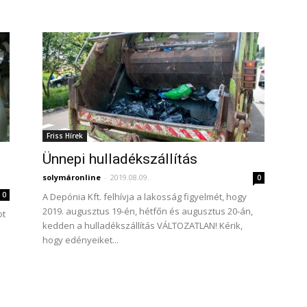
Friss Hírek
Ünnepi hulladékszállítás
solymáronline
-
2019.08.09.
0
0
A Depónia Kft. felhívja a lakosság figyelmét, hogy
2019. augusztus 19-én, hétfőn és augusztus 20-án,
ot
kedden a hulladékszállítás VÁLTOZATLAN! Kérik,
hogy edényeiket...