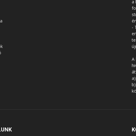
a 
fo
st
 a
ér
- 
en
te
ók
új
ó
A 
hi
á
a)
b)
kö
LUNK
K