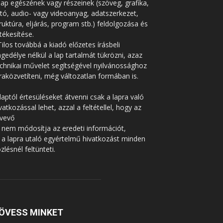
lap egészének vagy részeinek (szöveg, grafika,
tó, audio- vagy videoanyag, adatszerkezet,
ruktúra, eljárás, program stb.) feldolgozása és
tékesítése.
Tilos továbbá a kiadó előzetes írásbeli
gedélye nélkül a lap tartalmát tükrözni, azaz
chnikai művelet segítségével nyilvánossághoz
raközvetíteni, még változatlan formában is.
laptól értesüléseket átvenni csak a lapra való
vatkozással lehet, azzal a feltétellel, hogy az
tvevő
 nem módosítja az eredeti információt,
 a lapra utaló egyértelmű hivatkozást minden
zlésnél feltünteti.
ÖVESS MINKET