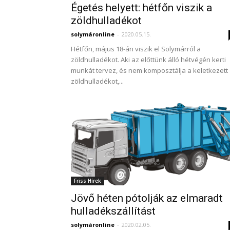
Égetés helyett: hétfőn viszik a
zöldhulladékot
solymáronline
-
2020.05.15.
Hétfőn, május 18-án viszik el Solymárról a
zöldhulladékot. Aki az előttünk álló hétvégén kerti
munkát tervez, és nem komposztálja a keletkezett
zöldhulladékot,...
Friss Hírek
Jövő héten pótolják az elmaradt
hulladékszállítást
solymáronline
-
2020.02.05.