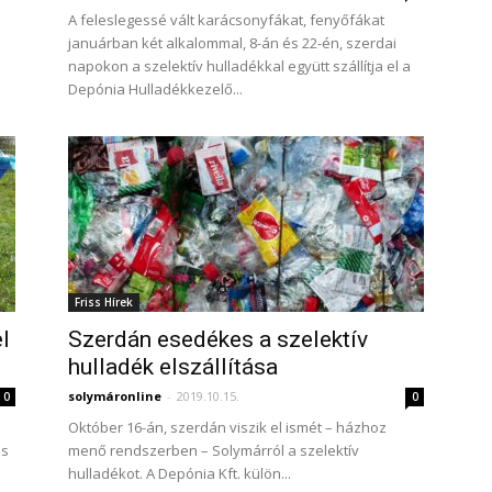
A feleslegessé vált karácsonyfákat, fenyőfákat
januárban két alkalommal, 8-án és 22-én, szerdai
napokon a szelektív hulladékkal együtt szállítja el a
Depónia Hulladékkezelő...
Friss Hírek
l
Szerdán esedékes a szelektív
hulladék elszállítása
solymáronline
-
2019.10.15.
0
0
Október 16-án, szerdán viszik el ismét – házhoz
és
menő rendszerben – Solymárról a szelektív
hulladékot. A Depónia Kft. külön...