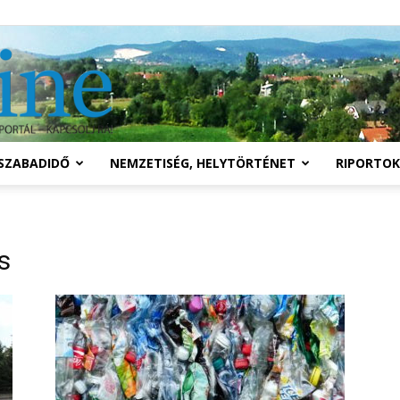
Solymár
SZABADIDŐ
NEMZETISÉG, HELYTÖRTÉNET
RIPORTOK
online
s