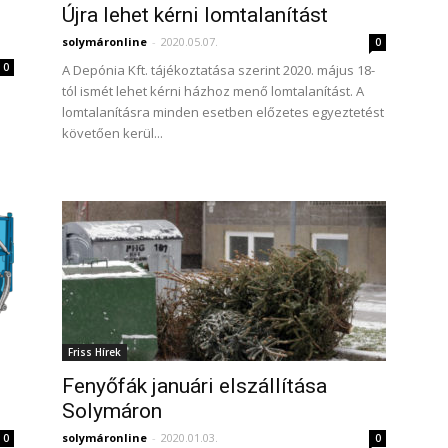
Újra lehet kérni lomtalanítást
solymáronline
-
2020.05.07.
0
0
A Depónia Kft. tájékoztatása szerint 2020. május 18-
tól ismét lehet kérni házhoz menő lomtalanítást. A
lomtalanításra minden esetben előzetes egyeztetést
követően kerül...
Friss Hírek
Fenyőfák januári elszállítása
Solymáron
solymáronline
-
2020.01.03.
0
0