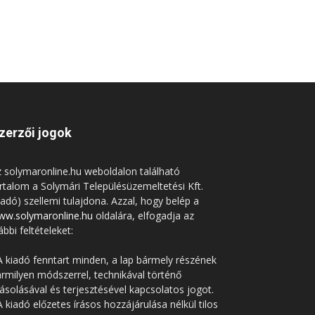
zerzői jogok
 solymaronline.hu weboldalon található
rtalom a Solymári Településüzemeltetési Kft.
iadó) szellemi tulajdona. Azzal, hogy belép a
ww.solymaronline.hu
oldalára, elfogadja az
ábbi feltételeket:
A kiadó fenntart minden, a lap bármely részének
rmilyen módszerrel, technikával történő
solásával és terjesztésével kapcsolatos jogot.
A kiadó előzetes írásos hozzájárulása nélkül tilos