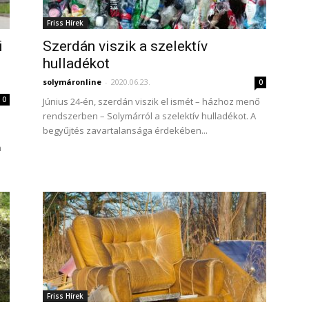
Friss Hírek
i
Szerdán viszik a szelektív
hulladékot
solymáronline
-
2020.06.23.
0
0
Június 24-én, szerdán viszik el ismét – házhoz menő
rendszerben – Solymárról a szelektív hulladékot. A
begyűjtés zavartalansága érdekében...
n
Friss Hírek