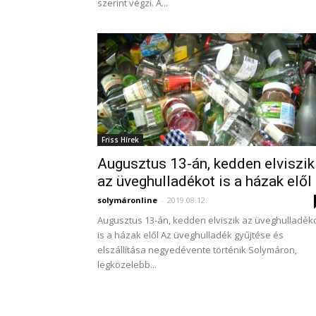
szerint végzi. A...
Friss Hírek
Augusztus 13-án, kedden elviszik
az üveghulladékot is a házak elől
solymáronline
-
2019.08.12.
Augusztus 13-án, kedden elviszik az üveghulladék
is a házak elől Az üveghulladék gyűjtése és
elszállítása negyedévente történik Solymáron,
legközelebb...