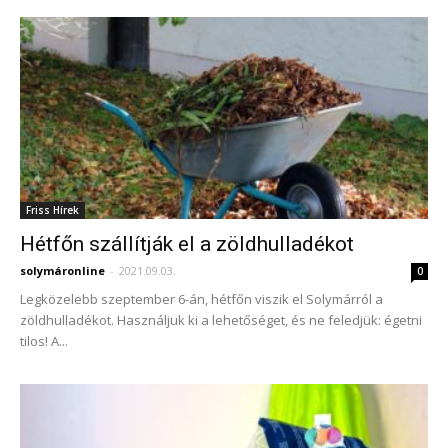
Friss Hírek
Hétfőn szállítják el a zöldhulladékot
solymáronline
-
2021.09.03.
0
Legközelebb szeptember 6-án, hétfőn viszik el Solymárról a
zöldhulladékot. Használjuk ki a lehetőséget, és ne feledjük: égetni
tilos! A...