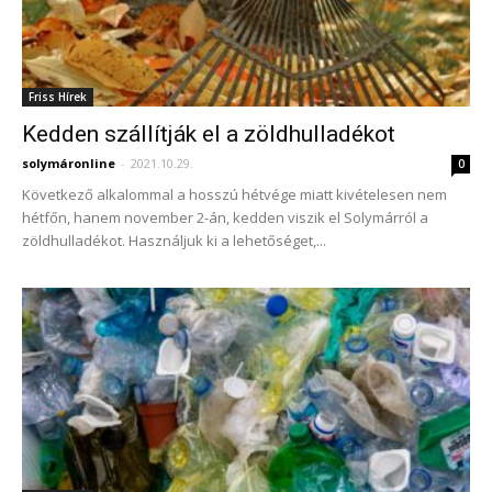
Friss Hírek
Kedden szállítják el a zöldhulladékot
solymáronline
-
2021.10.29.
0
Következő alkalommal a hosszú hétvége miatt kivételesen nem
hétfőn, hanem november 2-án, kedden viszik el Solymárról a
zöldhulladékot. Használjuk ki a lehetőséget,...