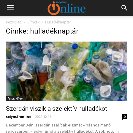
Kezdőlap
Címkék
Hulladéknaptár
Címke: hulladéknaptár
Friss Hírek
Szerdán viszik a szelektív hulladékot
solymáronline
-
2021.12.06.
0
December 8-án, szerdán szállítják el ismét – házhoz menő
rendszerben – Solymárról a szelektív hulladékot. Arról, hogy mi