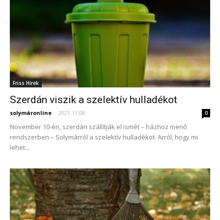
Friss Hírek
Szerdán viszik a szelektív hulladékot
solymáronline
-
2021.11.08.
0
November 10-én, szerdán szállítják el ismét – házhoz menő
rendszerben – Solymárról a szelektív hulladékot. Arról, hogy mi
lehet...