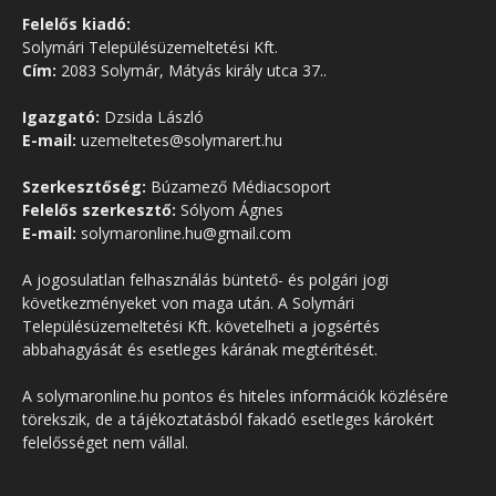
Felelős kiadó:
Solymári Településüzemeltetési Kft.
Cím:
2083 Solymár, Mátyás király utca 37..
Igazgató:
Dzsida László
E-mail:
uzemeltetes@solymarert.hu
Szerkesztőség:
Búzamező Médiacsoport
Felelős szerkesztő:
Sólyom Ágnes
E-mail:
solymaronline.hu@gmail.com
A jogosulatlan felhasználás büntető- és polgári jogi
következményeket von maga után. A Solymári
Településüzemeltetési Kft. követelheti a jogsértés
abbahagyását és esetleges kárának megtérítését.
A solymaronline.hu pontos és hiteles információk közlésére
törekszik, de a tájékoztatásból fakadó esetleges károkért
felelősséget nem vállal.