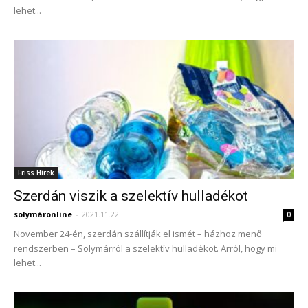
lehet...
Friss Hírek
Szerdán viszik a szelektív hulladékot
solymáronline
-
2021.11.22.
0
November 24-én, szerdán szállítják el ismét – házhoz menő
rendszerben – Solymárról a szelektív hulladékot. Arról, hogy mi
lehet...