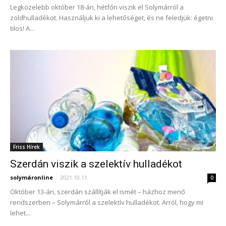
Legközelebb október 18-án, hétfőn viszik el Solymárról a
zöldhulladékot. Használjuk ki a lehetőséget, és ne feledjük: égetni
tilos! A...
Friss Hírek
Szerdán viszik a szelektív hulladékot
solymáronline
-
2021.10.11.
0
Október 13-án, szerdán szállítják el ismét – házhoz menő
rendszerben – Solymárról a szelektív hulladékot. Arról, hogy mi
lehet...