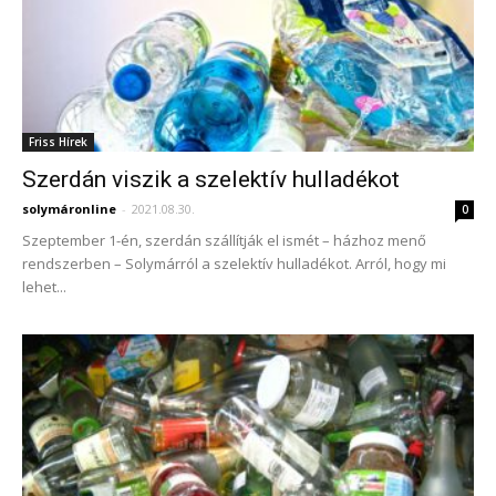
Friss Hírek
Szerdán viszik a szelektív hulladékot
solymáronline
-
2021.08.30.
0
Szeptember 1-én, szerdán szállítják el ismét – házhoz menő
rendszerben – Solymárról a szelektív hulladékot. Arról, hogy mi
lehet...