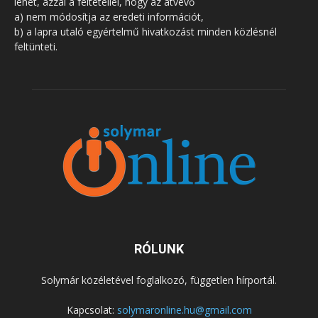
lehet, azzal a feltétellel, hogy az átvevő
a) nem módosítja az eredeti információt,
b) a lapra utaló egyértelmű hivatkozást minden közlésnél
feltünteti.
RÓLUNK
Solymár közéletével foglalkozó, független hírportál.
Kapcsolat:
solymaronline.hu@gmail.com