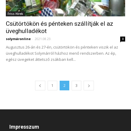
Friss Hírek
Csütörtökön és pénteken szállítják el az
üveghulladékot
solymáronline
-
2021.08.23.
0
Augusztus 26-án és 27-én, csütörtökön és pénteken viszik el az
üveghulladékot Solymárról házhoz menő rendszerben. Az ép,
egész üvegeket áttetsző zsákban kell...
1
2
3
Impresszum