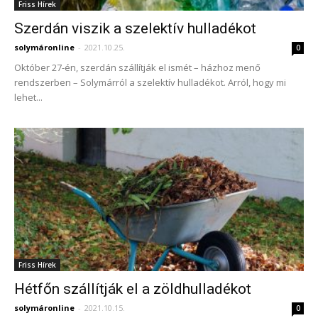
Friss Hírek
Szerdán viszik a szelektív hulladékot
solymáronline
-
2021.10.25.
0
Október 27-én, szerdán szállítják el ismét – házhoz menő
rendszerben – Solymárról a szelektív hulladékot. Arról, hogy mi
lehet...
Friss Hírek
Hétfőn szállítják el a zöldhulladékot
solymáronline
-
2021.10.15.
0