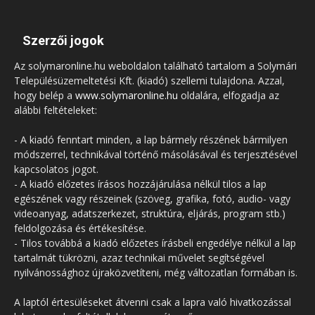
Szerzői jogok
Az solymaronline.hu weboldalon található tartalom a Solymári
Településüzemeltetési Kft. (kiadó) szellemi tulajdona. Azzal,
hogy belép a
www.solymaronline.hu
oldalára, elfogadja az
alábbi feltételeket:
- A kiadó fenntart minden, a lap bármely részének bármilyen
módszerrel, technikával történő másolásával és terjesztésével
kapcsolatos jogot.
- A kiadó előzetes írásos hozzájárulása nélkül tilos a lap
egészének vagy részeinek (szöveg, grafika, fotó, audio- vagy
videoanyag, adatszerkezet, struktúra, eljárás, program stb.)
feldolgozása és értékesítése.
- Tilos továbbá a kiadó előzetes írásbeli engedélye nélkül a lap
tartalmát tükrözni, azaz technikai művelet segítségével
nyilvánossághoz újraközvetíteni, még változatlan formában is.
A laptól értesüléseket átvenni csak a lapra való hivatkozással